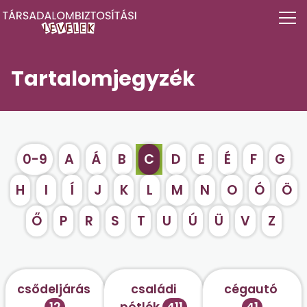
Tartalomjegyzék
0-9
A
Á
B
C
D
E
É
F
G
H
I
Í
J
K
L
M
N
O
Ó
Ö
Ő
P
R
S
T
U
Ú
Ü
V
Z
csődeljárás
családi
cégautó
12
pótlék
411
41