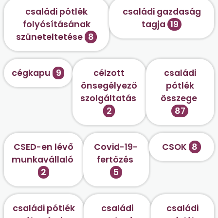
családi pótlék
családi gazdaság
folyósításának
tagja
19
szüneteltetése
8
cégkapu
9
célzott
családi
önsegélyező
pótlék
szolgáltatás
összege
2
87
CSED-en lévő
Covid-19-
CSOK
8
munkavállaló
fertőzés
2
5
családi pótlék
családi
családi