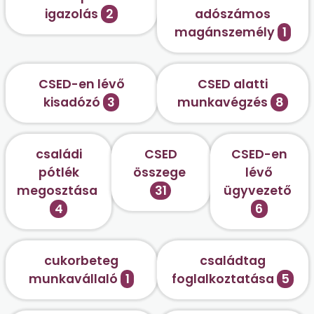
igazolás
2
adószámos
magánszemély
1
CSED-en lévő
CSED alatti
kisadózó
3
munkavégzés
8
családi
CSED
CSED-en
pótlék
összege
lévő
megosztása
31
ügyvezető
4
6
cukorbeteg
családtag
munkavállaló
1
foglalkoztatása
5