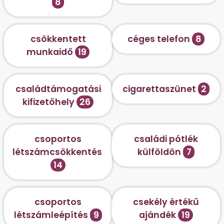
8
csökkentett
céges telefon
8
munkaidő
19
családtámogatási
cigarettaszünet
2
kifizetőhely
26
csoportos
családi pótlék
létszámcsökkentés
külföldön
7
14
csoportos
csekély értékű
létszámleépítés
9
ajándék
19