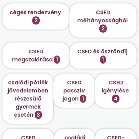
céges rendezvény
CSED
2
méltányosságból
2
CSED
CSED és ösztöndíj
megszakítása
1
1
családi pótlék
CSED
CSED
jövedelemben
passzív
igénylése
részesülő
jogon
1
4
gyermek
esetén
3
CSED
családi
CSED-