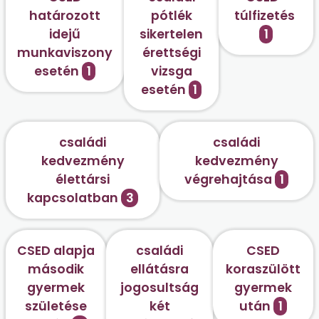
határozott
pótlék
túlfizetés
idejű
sikertelen
1
munkaviszony
érettségi
esetén
1
vizsga
esetén
1
családi
családi
kedvezmény
kedvezmény
élettársi
végrehajtása
1
kapcsolatban
3
CSED alapja
családi
CSED
második
ellátásra
koraszülött
gyermek
jogosultság
gyermek
születése
két
után
1