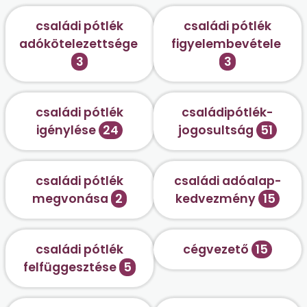
családi pótlék
családi pótlék
adókötelezettsége
figyelembevétele
3
3
családi pótlék
családipótlék-
igénylése
24
jogosultság
51
családi pótlék
családi adóalap-
megvonása
2
kedvezmény
15
családi pótlék
cégvezető
15
felfüggesztése
5