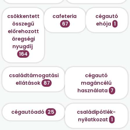
csökkentett
cafeteria
cégautó
összegű
67
ehója
1
előrehozott
öregségi
nyugdíj
164
családtámogatási
cégautó
ellátások
87
magáncélú
használata
7
cégautóadó
25
családipótlék-
nyilatkozat
1