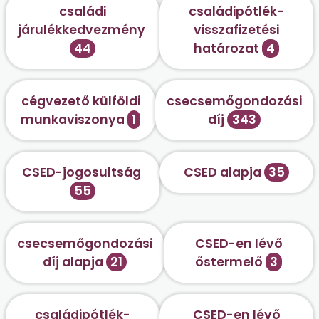
családi
családipótlék-
járulékkedvezmény
visszafizetési
44
határozat
4
cégvezető külföldi
csecsemőgondozási
munkaviszonya
1
díj
343
CSED-jogosultság
CSED alapja
35
55
csecsemőgondozási
CSED-en lévő
díj alapja
21
őstermelő
3
családipótlék-
CSED-en lévő