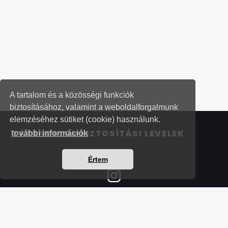
A tartalom és a közösségi funkciók
biztosításához, valamint a weboldalforgalmunk
elemzéséhez sütiket (cookie) használunk.
TÁRSADALOMBIZTOSÍTÁSI LEVELEK
további információk
Értem
Részletek a bankkártyás fizetésről