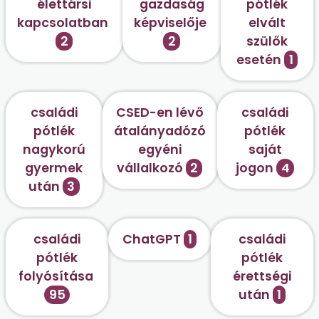
élettársi
gazdaság
pótlék
kapcsolatban
képviselője
elvált
2
2
szülők
esetén
1
családi
CSED-en lévő
családi
pótlék
átalányadózó
pótlék
nagykorú
egyéni
saját
gyermek
vállalkozó
2
jogon
4
után
3
családi
ChatGPT
1
családi
pótlék
pótlék
folyósítása
érettségi
95
után
1