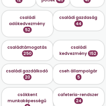
családi
családi gazdaság
adókedvezmény
44
52
családtámogatás
családi
250
kedvezmény
152
családi gazdálkodó
cseh állampolgár
20
5
csökkent
cafeteria-rendszer
munkaképességű
24