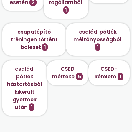
esetén
2
tagállamból
1
csapatépítő
családi pótlék
tréningen történt
méltányosságból
baleset
1
1
családi
CSED
CSED-
pótlék
mértéke
5
kérelem
1
háztartásból
kikerült
gyermek
után
1