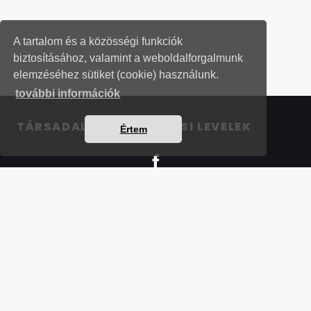
A tartalom és a közösségi funkciók
biztosításához, valamint a weboldalforgalmunk
elemzéséhez sütiket (cookie) használunk.
további információk
TÁRSADALOMBIZTOSÍTÁSI LEVELEK
Értem
Részletek a bankkártyás fizetésről
Kérdések és válaszok a bankkártyás fizetésről