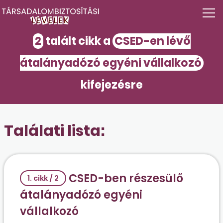
2
talált cikk a
CSED-en lévő
átalányadózó egyéni vállalkozó
kifejezésre
Találati lista:
CSED-ben részesülő
1. cikk / 2
átalányadózó egyéni
vállalkozó