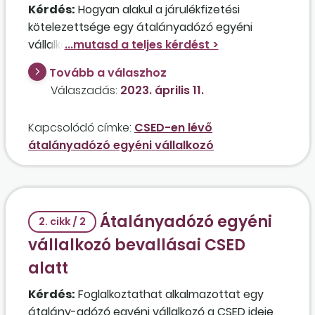
Kérdés:
Hogyan alakul a járulékfizetési
kötelezettsége egy átalányadózó egyéni
vállalkozónak abban az esetben, ha 2023
májusától CSED-et igényel, de a folyósítás
Tovább a válaszhoz
alatt korábbi tevékenységéből származó
Válaszadás:
2023. április 11.
bevételt realizál? Érinti ez a CSED-
jogosultságát? A CSED idejével arányosan
Kapcsolódó címke:
CSED-en lévő
csökken az adómentes bevétel összege? Van
átalányadózó egyéni vállalkozó
mód arra, hogy a tevékenység
folyamatosságát alkalmazott révén
fenntartsa?
Átalányadózó egyéni
2. cikk / 2
vállalkozó bevallásai CSED
alatt
Kérdés:
Foglalkoztathat alkalmazottat egy
átalány-adózó egyéni vállalkozó a CSED ideje