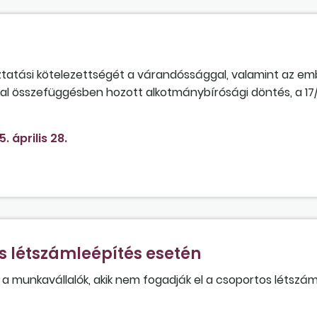
ztatási kötelezettségét a várandóssággal, valamint az em
kkal összefüggésben hozott alkotmánybírósági döntés, a 17
5. április 28.
s létszámleépítés esetén
 a munkavállalók, akik nem fogadják el a csoportos létszá
os bércsökkentést, és ezért sor kerül az elbocsátásukra?