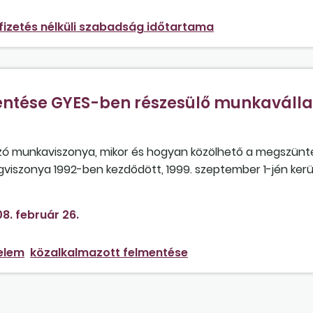
fizetés nélküli szabadság időtartama
entése GYES-ben részesülő munkaválla
ó munkaviszonya, mikor és hogyan közölhető a megszünt
gviszonya 1992-ben kezdődött, 1999. szeptember 1-jén kerü
 18-án és 2006. március 20-án, a két szülés között szabad
8. február 26.
elem
közalkalmazott felmentése