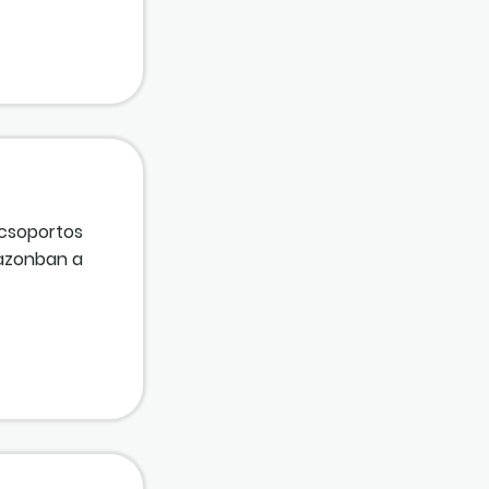
 csoportos
 azonban a
nkát és
Jogosultak
ak alatt?