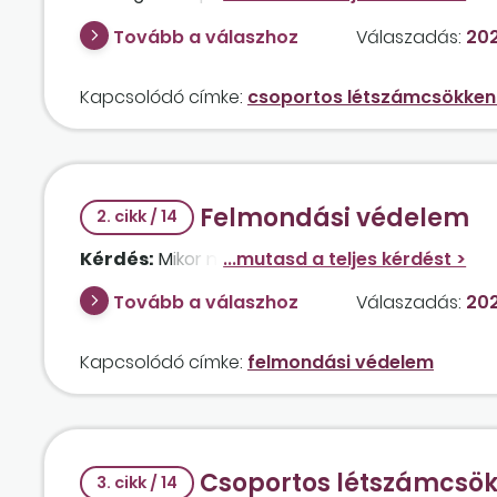
Tovább a válaszhoz
Válaszadás:
202
Kapcsolódó címke:
csoportos létszámcsökken
Felmondási védelem
2. cikk / 14
Kérdés:
Mikor nem lehet felmondást közölni a m
Tovább a válaszhoz
Válaszadás:
202
Kapcsolódó címke:
felmondási védelem
Csoportos létszámcsök
3. cikk / 14