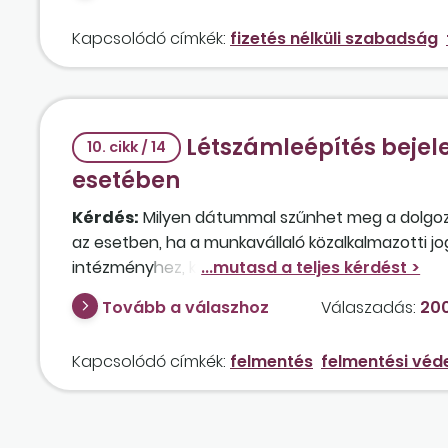
Kapcsolódó címkék:
fizetés nélküli szabadság
Létszámleépítés bejel
10. cikk / 14
esetében
Kérdés:
Milyen dátummal szűnhet meg a dolgoz
az esetben, ha a munkavállaló közalkalmazotti jo
intézményhez, két gyermeket szült, 2002. április
táppénzen volt, és jelenleg GYES-ben részesül?
Tovább a válaszhoz
Válaszadás:
200
Kapcsolódó címkék:
felmentés
felmentési véd