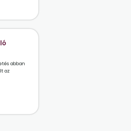
ló
etés abban
lt az
ságon, majd