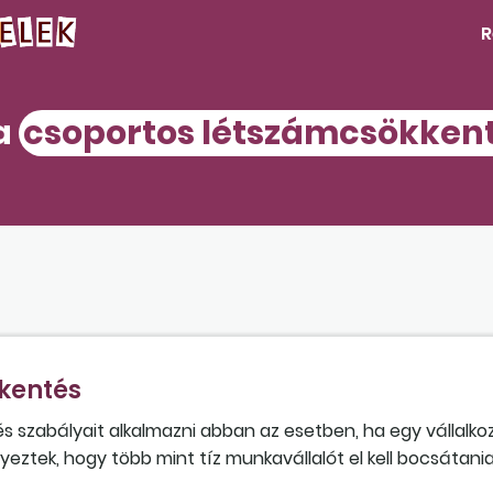
R
 a
csoportos létszámcsökken
kentés
 szabályait alkalmazni abban az esetben, ha egy vállalko
ztek, hogy több mint tíz munkavállalót el kell bocsátani
ell ebben az esetben, vagy alkalmazhatók az általános sza