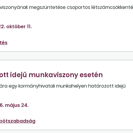
aviszonyának megszüntetése csoportos létszámcsökkenté
2. október 11.
tés
tt idejű munkaviszony esetén
gára egy kormányhivatali munkahelyen határozott idejű
6. május 24.
pótszabadság