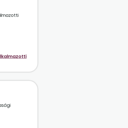
lmazotti
lkalmazotti
asági