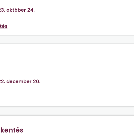
3. október 24.
tés
unkavállalóval? Milyen felmondási védelmek léteznek?
2. december 20.
kentés