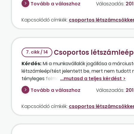
Tovább a válaszhoz
Válaszadás:
201
Kapcsolódó címkék:
csoportos létszámcsökke
Csoportos létszámleép
7. cikk / 14
Kérdés:
Mi a munkavállalók jogállása a március
létszámleépítést jelentett be, mert nem tudott 
tényleges felmondás csak májusban történhet m
fizetést viszont a munkáltató nem tud biztosítan
Tovább a válaszhoz
Válaszadás:
201
lesznek-e egészségbiztosítási ellátásra a munkavál
Kapcsolódó címkék:
csoportos létszámcsökke