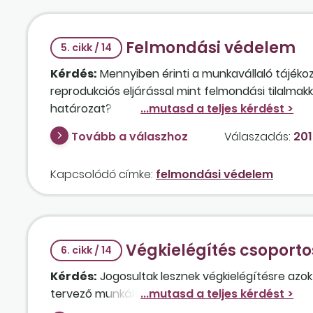
Felmondási védelem
5. cikk / 14
Kérdés:
Mennyiben érinti a munkavállaló tájéko
reprodukciós eljárással mint felmondási tilalma
határozat?
Tovább a válaszhoz
Válaszadás:
201
Kapcsolódó címke:
felmondási védelem
Végkielégítés csoporto
6. cikk / 14
Kérdés:
Jogosultak lesznek végkielégítésre azok
tervező munkáltató által felajánlott 20 százalék