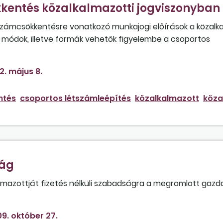
kentés közalkalmazotti jogviszonyban
zámcsökkentésre vonatkozó munkajogi előírások a közalka
 módok, illetve formák vehetők figyelembe a csoportos
2. május 8.
ntés
csoportos létszámleépítés
közalkalmazott
köza
ság
almazottját fizetés nélküli szabadságra a megromlott gazd
ó beleegyezése?
9. október 27.