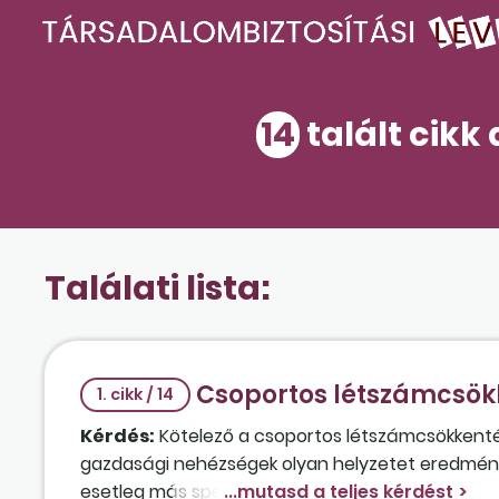
14
talált cikk
Találati lista:
Csoportos létszámcsök
1. cikk / 14
Kérdés:
Kötelező a csoportos létszámcsökkentés
gazdasági nehézségek olyan helyzetet eredménye
esetleg más speciális szabály, amit alkalmazni k