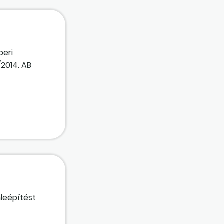
beri
/2014. AB
mleépítést