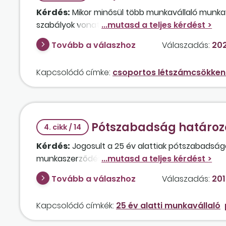
Kérdés:
Mikor minősül több munkavállaló munk
szabályok vonatkoznak erre?
Tovább a válaszhoz
Válaszadás:
202
Kapcsolódó címke:
csoportos létszámcsökken
Pótszabadság határozo
4. cikk / 14
Kérdés:
Jogosult a 25 év alattiak pótszabadsá
munkaszerződés alapján dolgozó munkavállaló?
Tovább a válaszhoz
Válaszadás:
201
Kapcsolódó címkék:
25 év alatti munkavállaló