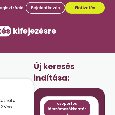
egisztráció
Bejelentkezés
Előfizetés
tés
kifejezésre
Új keresés
indítása:
zásnál a
csoportos
a? Van
létszámcsökkentés
bályok?
X