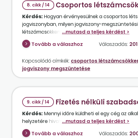
Csoportos létszámcsök
8. cikk / 14
Kérdés:
Hogyan érvényesülnek a csoportos léts
jogviszonyban, milyen jogviszony-megszüntetési
létszámcsökkentés szempontjából?
Tovább a válaszhoz
Válaszadás:
201
Kapcsolódó címkék:
csoportos létszámcsökke
jogviszony megszüntetése
Fizetés nélküli szabad
9. cikk / 14
Kérdés:
Mennyi időre küldheti el egy cég az alk
helyzetére hivatkozva, és kell-e ehhez a dolgoz
Tovább a válaszhoz
Válaszadás:
200