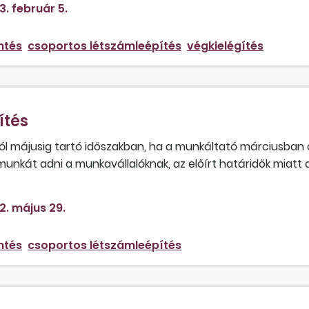
3. február 5.
ntés
csoportos létszámleépítés
végkielégítés
ítés
tól májusig tartó időszakban, ha a munkáltató márciusban
munkát adni a munkavállalóknak, az előírt határidők miatt
eg? A munkavállalók munkaviszonya májusig fennáll, mu
i a számukra, így nem történik meg a járulékfizetés sem. 
2. május 29.
lalók, illetve szereznek-e szolgálati időt ez alatt az idősz
ntés
csoportos létszámleépítés