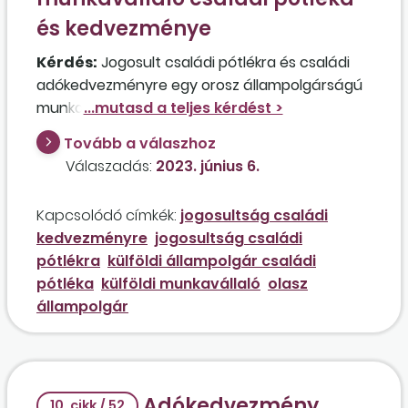
és kedvezménye
Kérdés:
Jogosult családi pótlékra és családi
adókedvezményre egy orosz állampolgárságú
munkaviszonyban álló dolgozó, aki teljes
jövedelmét egy magyar kft.-től kapja? A
Tovább a válaszhoz
munkavállaló a családjával együtt
Válaszadás:
2023. június 6.
Magyarországon él. Milyen jogszabályoknak kell
megfelelni ebben az esetben?
Kapcsolódó címkék:
jogosultság családi
kedvezményre
jogosultság családi
pótlékra
külföldi állampolgár családi
pótléka
külföldi munkavállaló
olasz
állampolgár
Adókedvezmény
10. cikk / 52