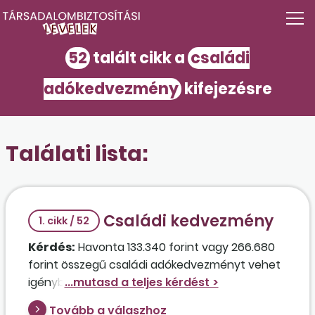
52
talált cikk a
családi
adókedvezmény
kifejezésre
Találati lista:
Családi kedvezmény
1. cikk / 52
Kérdés:
Havonta 133.340 forint vagy 266.680
forint összegű családi adókedvezményt vehet
igénybe 2026-ban a 18. életévét betöltött,
családi pótlékra saját jogán jogosult vagy
Tovább a válaszhoz