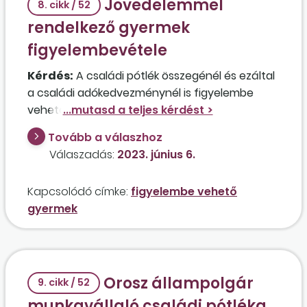
Jövedelemmel
8. cikk / 52
rendelkező gyermek
figyelembevétele
Kérdés:
A családi pótlék összegénél és ezáltal
a családi adókedvezménynél is figyelembe
vehető az a felsőoktatás nappali tagozatán
tanuló gyermek, aki őstermelők családi
Tovább a válaszhoz
gazdaságának a tagja?
Válaszadás:
2023. június 6.
Kapcsolódó címke:
figyelembe vehető
gyermek
Orosz állampolgár
9. cikk / 52
munkavállaló családi pótléka