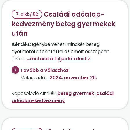
Családi adóalap-
7. cikk / 52
kedvezmény beteg gyermekek
után
Kérdés:
Igénybe veheti mindkét beteg
gyermekére tekintettel az emelt összegben
járó családi adóalap-kedvezményt az
édesanya abban az esetben, ha egyedül neveli
Tovább a válaszhoz
7 éves kislányát, aki tartós betegségére
Válaszadás:
2024. november 26.
tekintettel emelt összegű családi pótlékot kap,
valamint egy háztartásban él nagykorú fiával
Kapcsolódó címkék:
beteg gyermek
családi
is, aki születése óta siketnéma, a családi
adóalap-kedvezmény
pótlékot saját jogán kapja, és jelenleg
részmunkaidős munkavállalóként dolgozik, ahol
igénybe veszi a 25 év alattiaknak járó
személyijövedelemadóalap-kedvezményt?