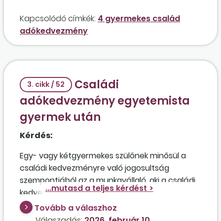
375.000 forint?
Kapcsolódó címkék:
4 gyermekes család
adókedvezmény
Családi
3. cikk / 52
adókedvezmény egyetemista
gyermek után
Kérdés:
Egy- vagy kétgyermekes szülőnek minősül a
családi kedvezményre való jogosultság
szempontjából az a munkavállaló, aki a családi
kedvezmény nyilatkozatában bejelölt egy
kedvezményezett eltartott és egy eltartott
Tovább a válaszhoz
gyermeket, akiről kiderült, hogy nappali
Válaszadás:
2026. február 10.