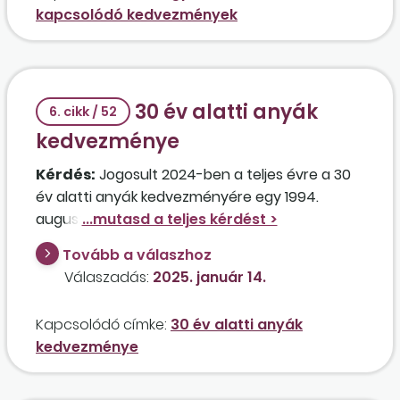
kapcsolódó kedvezmények
30 év alatti anyák
6. cikk / 52
kedvezménye
Kérdés:
Jogosult 2024-ben a teljes évre a 30
év alatti anyák kedvezményére egy 1994.
augusztus 12-én született munkavállaló, akinek
a gyermeke 2024. június 4-én született,
Tovább a válaszhoz
jogosult a családi adókedvezményre, és azt is
Válaszadás:
2025. január 14.
igénybe vette? A dolgozó jelenlegi
munkaviszonya 2020. február 24-én kezdődött,
Kapcsolódó címke:
30 év alatti anyák
2024. június 12-től csecsemőgondozási díjat
kedvezménye
kapott, és 2024. november 27-től GYED-ben
részesül? A dolgozó munkahelyén
társadalombiztosítási kifizetőhely működik.