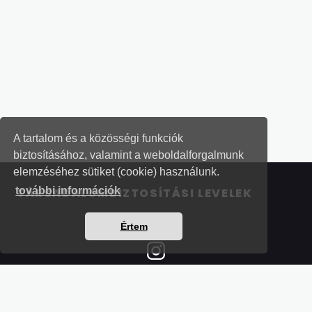
A tartalom és a közösségi funkciók
biztosításához, valamint a weboldalforgalmunk
elemzéséhez sütiket (cookie) használunk.
további információk
TÁRSADALOMBIZTOSÍTÁSI LEVELEK
Értem