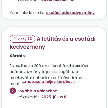
tagozatos egyetemista, jövedelme nincs?
Jogosult lehet a munkavállaló a havi 80.000
Kapcsolódó címke:
családi adókedvezmény
forintos adókedvezményre?
A letiltás és a családi
4. cikk / 52
kedvezmény
Kérdés:
Elvesztheti a 200 ezer forint feletti családi
adókedvezmény teljes összegét az a
munkavállaló, akinek a nettó jövedelme
meghaladja ezt az összeget, de több nagy
összegű banki tartozása is van, amelyek miatt a
Tovább a válaszhoz
munkabérére jelenleg kettő végrehajtás van
Válaszadás:
2025. július 8.
folyamatban? Hogyan kell eljárnia a
munkáltatónak ebben az esetben, különös