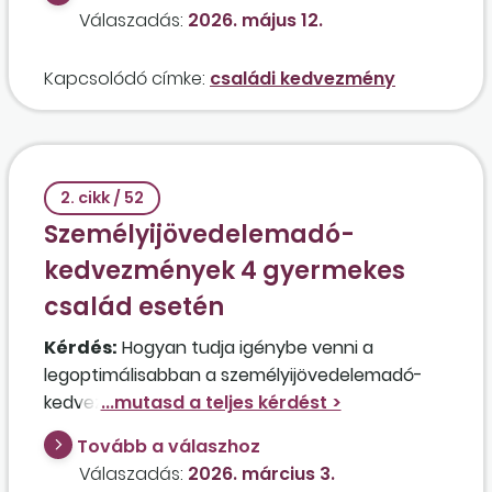
rokkantsági járadékban részesülő
Válaszadás:
2026. május 12.
magánszemély (vagy vele közös háztartásban
élő hozzátartozója), ha önálló keresete nincs?
Kapcsolódó címke:
családi kedvezmény
2. cikk / 52
Személyijövedelemadó-
kedvezmények 4 gyermekes
család esetén
Kérdés:
Hogyan tudja igénybe venni a
legoptimálisabban a személyijövedelemadó-
kedvezményeket egy házaspár, akik közösen
nevelik 4 kiskorú gyermeküket, mindketten
Tovább a válaszhoz
munkaviszonyban dolgoznak, a férj havi bruttó
Válaszadás:
2026. március 3.
munkabére 700.000 forint, a feleségé pedig