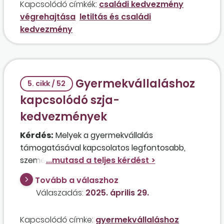
Kapcsolódó címkék:
családi kedvezmény
tekintettel arra, hogy a Vht. 63. §-a szerint a
végrehajtása
letiltás és családi
munkavállaló nettó munkabéréből korlátozás
kedvezmény
nélkül végrehajtás alá vonható a havonta
kifizetett munkabérnek az a része, amely
meghaladja a 200 ezer forintot, a törvény 74.
§-ának új l) pontja alapján viszont az Szja-tv.
Gyermekvállaláshoz
5. cikk / 52
szerinti családi kedvezmény nettó összege
kapcsolódó szja-
mentes a letiltás alól?
kedvezmények
Kérdés:
Melyek a gyermekvállalás
támogatásával kapcsolatos legfontosabb,
személyi jövedelemadózást érintő változások,
amelyek 2025. július 1-jén kerülnek bevezetésre?
Tovább a válaszhoz
Válaszadás:
2025. április 29.
Kapcsolódó címke:
gyermekvállaláshoz