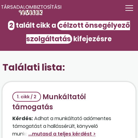
2
talált cikk a
célzott önsegélyező
szolgáltatás
kifejezésre
Találati lista:
Munkáltatói
1. cikk / 2
támogatás
Kérdés:
Adhat a munkáltató adómentes
támogatást a hallássérült, könyvelő
munkakörben dolgozó munkavállalója részére