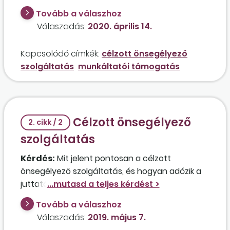
hallókészülék vásárlásához abban az esetben,
Tovább a válaszhoz
ha a munkavállaló jelenleg nem minősül
Válaszadás:
2020. április 14.
megváltozott munkaképességűnek?
Kapcsolódó címkék:
célzott önsegélyező
szolgáltatás
munkáltatói támogatás
Célzott önsegélyező
2. cikk / 2
szolgáltatás
Kérdés:
Mit jelent pontosan a célzott
önsegélyező szolgáltatás, és hogyan adózik a
juttatás munkáltatói és munkavállalói oldalon?
Van valamilyen adóelőny más juttatásokhoz
Tovább a válaszhoz
képest?
Válaszadás:
2019. május 7.