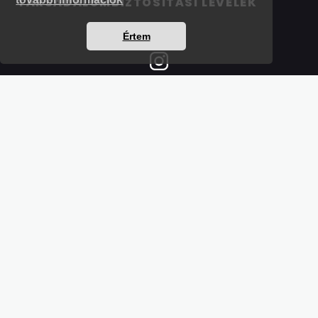
TÁRSADALOMBIZTOSÍTÁSI LEVELEK
Értem
Részletek a bankkártyás fizetésről
Kérdések és válaszok a bankkártyás fizetésről
Hogyan használjam?
Tartalomjegyzék