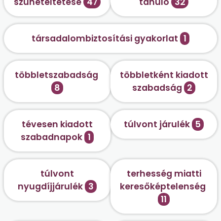
szüneteltetése
47
tanuló
32
társadalombiztosítási gyakorlat
1
többletszabadság
többletként kiadott
8
szabadság
2
tévesen kiadott
túlvont járulék
5
szabadnapok
1
túlvont
terhesség miatti
nyugdíjjárulék
3
keresőképtelenség
11