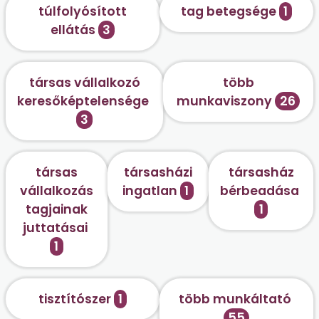
túlfolyósított
tag betegsége
1
ellátás
3
társas vállalkozó
több
keresőképtelensége
munkaviszony
26
3
társas
társasházi
társasház
vállalkozás
ingatlan
1
bérbeadása
tagjainak
1
juttatásai
1
tisztítószer
1
több munkáltató
55