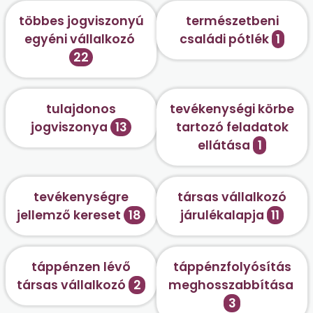
többes jogviszonyú
természetbeni
egyéni vállalkozó
családi pótlék
1
22
tulajdonos
tevékenységi körbe
jogviszonya
13
tartozó feladatok
ellátása
1
tevékenységre
társas vállalkozó
jellemző kereset
18
járulékalapja
11
táppénzen lévő
táppénzfolyósítás
társas vállalkozó
2
meghosszabbítása
3