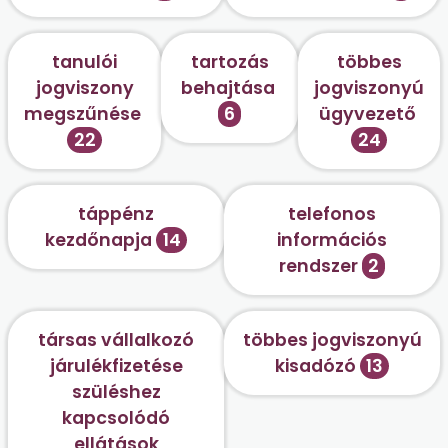
tanulói
tartozás
többes
jogviszony
behajtása
jogviszonyú
megszűnése
6
ügyvezető
22
24
táppénz
telefonos
kezdőnapja
14
információs
rendszer
2
társas vállalkozó
többes jogviszonyú
járulékfizetése
kisadózó
13
szüléshez
kapcsolódó
ellátások