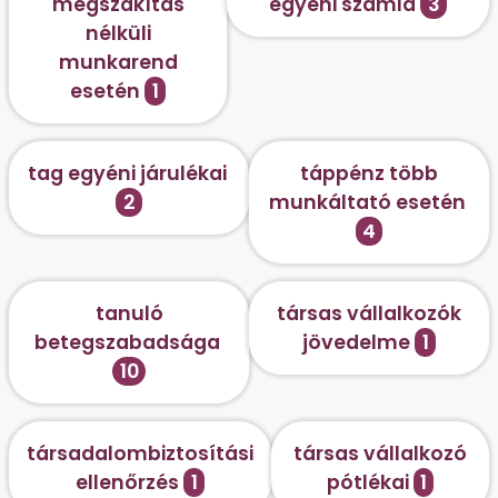
megszakítás
egyéni számla
3
nélküli
munkarend
esetén
1
tag egyéni járulékai
táppénz több
2
munkáltató esetén
4
tanuló
társas vállalkozók
betegszabadsága
jövedelme
1
10
társadalombiztosítási
társas vállalkozó
ellenőrzés
1
pótlékai
1