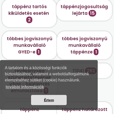
táppénz tartós
táppénzjogosultság
kiküldetés esetén
lejárta
15
2
többes jogviszonyú
többes jogviszonyú
munkavállaló
munkavállaló
GYED-e
1
táppénze
1
A tartalom és a közösségi funkciók
tevékenység
T1041
262
biztosításához, valamint a weboldalforgalmunk
szüneteltetésének
elemzéséhez sütiket (cookie) használunk.
vége - bejelentés
további információk
elmulasztása
1
Értem
táppénz
táppénz határozott