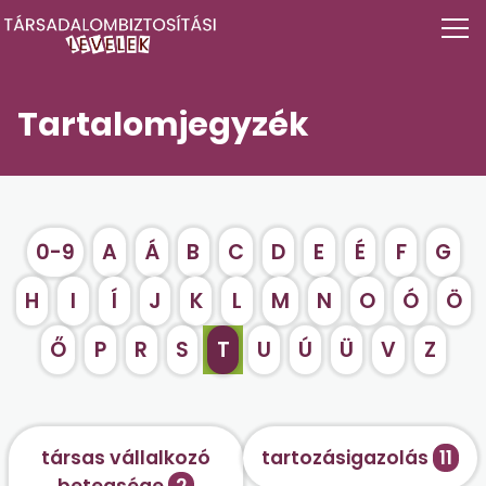
Tartalomjegyzék
0-9
A
Á
B
C
D
E
É
F
G
H
I
Í
J
K
L
M
N
O
Ó
Ö
Ő
P
R
S
T
U
Ú
Ü
V
Z
társas vállalkozó
tartozásigazolás
11
betegsége
2