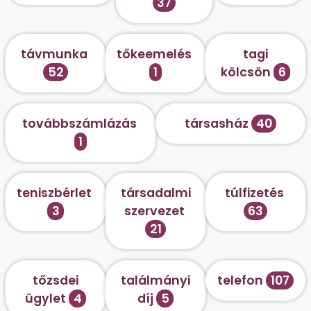
37
távmunka
tőkeemelés
tagi
52
1
kölcsön
6
továbbszámlázás
társasház
40
1
teniszbérlet
társadalmi
túlfizetés
3
szervezet
63
21
tőzsdei
találmányi
telefon
107
ügylet
4
díj
5