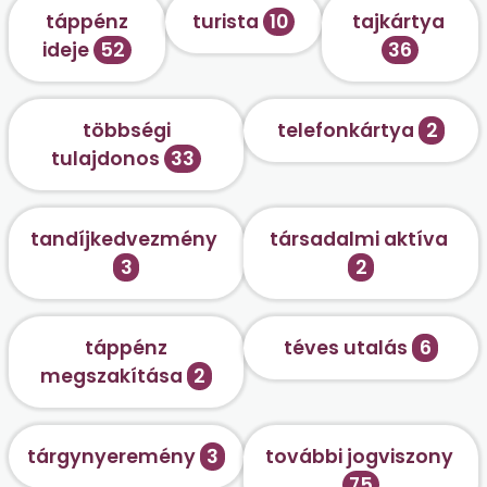
táppénz
turista
10
tajkártya
ideje
52
36
többségi
telefonkártya
2
tulajdonos
33
tandíjkedvezmény
társadalmi aktíva
3
2
táppénz
téves utalás
6
megszakítása
2
tárgynyeremény
3
további jogviszony
75