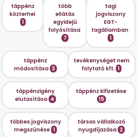
táppénz
több
tagi
közterhei
ellátás
jogviszony
1
egyidejű
EGT-
folyósítása
tagállamban
7
1
táppénz
tevékenységet nem
módosítása
3
folytató kft.
1
táppénzigény
táppénz kifizetése
elutasítása
4
15
többes jogviszony
társas vállalkozó
megszűnése
1
nyugdíjazása
2