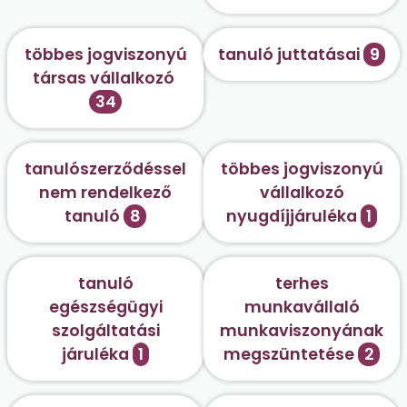
többes jogviszonyú
tanuló juttatásai
9
társas vállalkozó
34
tanulószerződéssel
többes jogviszonyú
nem rendelkező
vállalkozó
tanuló
8
nyugdíjjáruléka
1
tanuló
terhes
egészségügyi
munkavállaló
szolgáltatási
munkaviszonyának
járuléka
1
megszüntetése
2