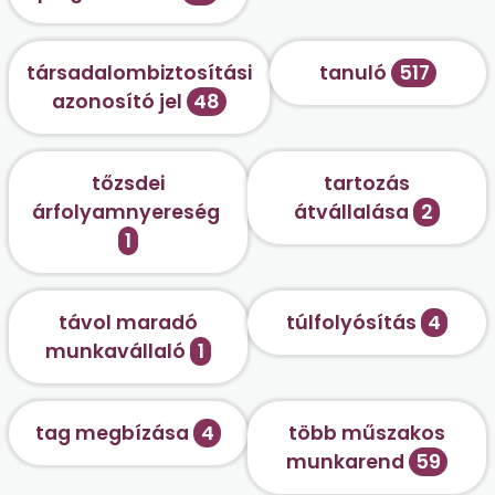
társadalombiztosítási
tanuló
517
azonosító jel
48
tőzsdei
tartozás
árfolyamnyereség
átvállalása
2
1
távol maradó
túlfolyósítás
4
munkavállaló
1
tag megbízása
4
több műszakos
munkarend
59