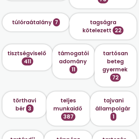
túlóraátalány
7
tagságra
kötelezett
22
tisztségviselő
támogatói
tartósan
411
adomány
beteg
11
gyermek
72
törthavi
teljes
tajvani
bér
3
munkaidő
állampolgár
387
1