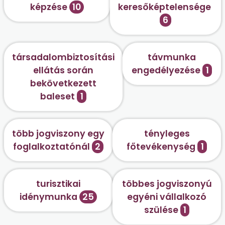
képzése
10
keresőképtelensége
6
társadalombiztosítási
távmunka
ellátás során
engedélyezése
1
bekövetkezett
baleset
1
több jogviszony egy
tényleges
foglalkoztatónál
2
főtevékenység
1
turisztikai
többes jogviszonyú
idénymunka
25
egyéni vállalkozó
szülése
1