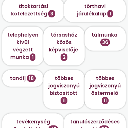
titoktartási
törthavi
kötelezettség
3
járulékalap
1
telephelyen
társasház
túlmunka
kívül
közös
36
végzett
képviselője
munka
1
2
tandíj
18
többes
többes
jogviszonyú
jogviszonyú
biztosított
őstermelő
11
11
tevékenység
tanulószerződéses