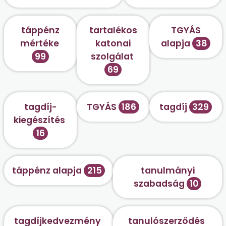
táppénz
tartalékos
TGYÁS
mértéke
katonai
alapja
38
99
szolgálat
69
tagdíj-
TGYÁS
186
tagdíj
329
kiegészítés
16
táppénz alapja
215
tanulmányi
szabadság
10
tagdíjkedvezmény
tanulószerződés