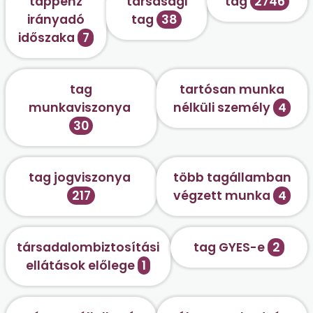
táppénz
társasági
tag
2746
irányadó
tag
38
időszaka
7
tag
tartósan munka
munkaviszonya
nélküli személy
4
30
tag jogviszonya
több tagállamban
217
végzett munka
4
társadalombiztosítási
tag GYES-e
2
ellátások előlege
1