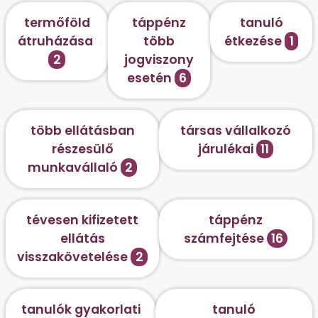
termőföld
táppénz
tanuló
átruházása
több
étkezése
1
2
jogviszony
esetén
6
több ellátásban
társas vállalkozó
részesülő
járulékai
11
munkavállaló
2
tévesen kifizetett
táppénz
ellátás
számfejtése
16
visszakövetelése
2
tanulók gyakorlati
tanuló