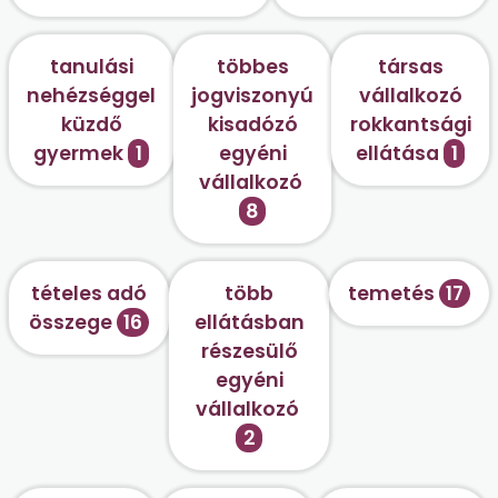
tanulási
többes
társas
nehézséggel
jogviszonyú
vállalkozó
küzdő
kisadózó
rokkantsági
gyermek
1
egyéni
ellátása
1
vállalkozó
8
tételes adó
több
temetés
17
összege
16
ellátásban
részesülő
egyéni
vállalkozó
2