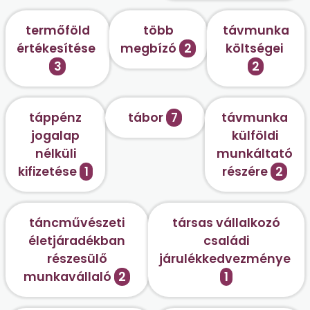
termőföld
több
távmunka
értékesítése
megbízó
2
költségei
3
2
táppénz
tábor
7
távmunka
jogalap
külföldi
nélküli
munkáltató
kifizetése
1
részére
2
táncművészeti
társas vállalkozó
életjáradékban
családi
részesülő
járulékkedvezménye
munkavállaló
2
1