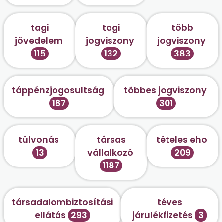
tagi
tagi
több
jövedelem
jogviszony
jogviszony
115
132
383
táppénzjogosultság
többes jogviszony
187
301
túlvonás
társas
tételes eho
13
vállalkozó
209
1187
társadalombiztosítási
téves
ellátás
293
járulékfizetés
3