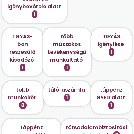
igénybevétele alatt
1
TGYÁS-
több
TGYÁS
ban
műszakos
igénylése
részesülő
tevékenységű
1
kisadózó
munkáltató
1
1
több
túlóraszámla
táppénz
munkakör
1
GYED alatt
8
1
táppénz
társadalombiztosítási