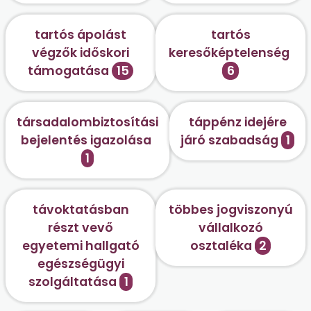
tartós ápolást
tartós
végzők időskori
keresőképtelenség
támogatása
15
6
társadalombiztosítási
táppénz idejére
bejelentés igazolása
járó szabadság
1
1
távoktatásban
többes jogviszonyú
részt vevő
vállalkozó
egyetemi hallgató
osztaléka
2
egészségügyi
szolgáltatása
1