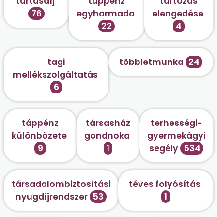
tartásdíj
táppénz
tartozás
76
egyharmada
elengedése
22
4
tagi
többletmunka
24
mellékszolgáltatás
6
táppénz
társasház
terhességi-
különbözete
gondnoka
gyermekágyi
9
1
segély
534
társadalombiztosítási
téves folyósítás
nyugdíjrendszer
53
1