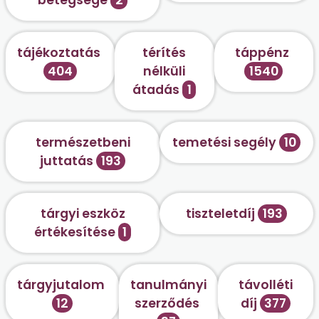
tájékoztatás
térítés
táppénz
404
nélküli
1540
átadás
1
természetbeni
temetési segély
10
juttatás
193
tárgyi eszköz
tiszteletdíj
193
értékesítése
1
tárgyjutalom
tanulmányi
távolléti
12
szerződés
díj
377