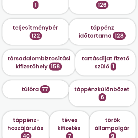
1
126
teljesítménybér
táppénz
122
időtartama
128
társadalombiztosítási
tartásdíjat fizető
kifizetőhely
158
szülő
1
túlóra
77
táppénzkülönbözet
6
táppénz-
téves
török
hozzájárulás
kifizetés
állampolgár
40
7
9