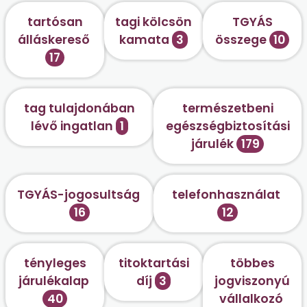
tartósan
tagi kölcsön
TGYÁS
álláskereső
kamata
3
összege
10
17
tag tulajdonában
természetbeni
lévő ingatlan
1
egészségbiztosítási
járulék
179
TGYÁS-jogosultság
telefonhasználat
16
12
tényleges
titoktartási
többes
járulékalap
díj
3
jogviszonyú
40
vállalkozó