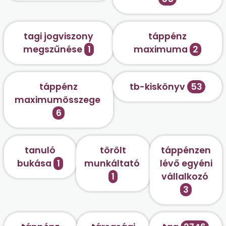
tagi jogviszony
táppénz
megszűnése
1
maximuma
2
táppénz
tb-kiskönyv
53
maximumösszege
6
tanuló
törölt
táppénzen
bukása
1
munkáltató
lévő egyéni
1
vállalkozó
3