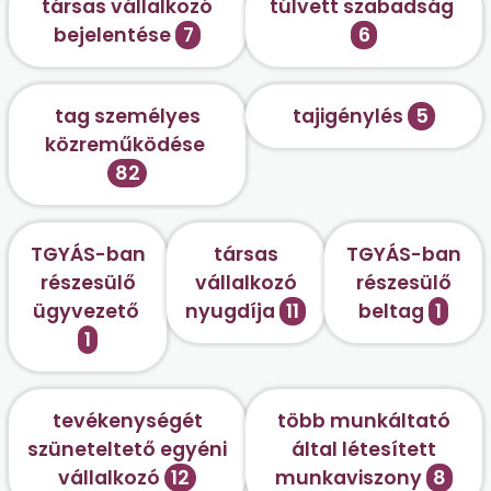
társas vállalkozó
túlvett szabadság
bejelentése
7
6
tag személyes
tajigénylés
5
közreműködése
82
TGYÁS-ban
társas
TGYÁS-ban
részesülő
vállalkozó
részesülő
ügyvezető
nyugdíja
11
beltag
1
1
tevékenységét
több munkáltató
szüneteltető egyéni
által létesített
vállalkozó
12
munkaviszony
8