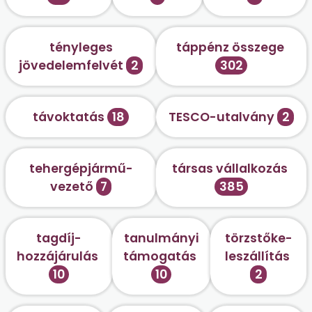
tényleges
táppénz összege
jövedelemfelvét
2
302
távoktatás
18
TESCO-utalvány
2
tehergépjármű-
társas vállalkozás
vezető
7
385
tagdíj-
tanulmányi
törzstőke-
hozzájárulás
támogatás
leszállítás
10
10
2