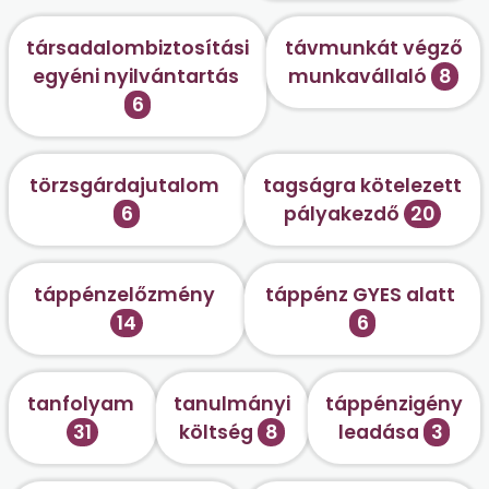
társadalombiztosítási
távmunkát végző
egyéni nyilvántartás
munkavállaló
8
6
törzsgárdajutalom
tagságra kötelezett
6
pályakezdő
20
táppénzelőzmény
táppénz GYES alatt
14
6
tanfolyam
tanulmányi
táppénzigény
31
költség
8
leadása
3