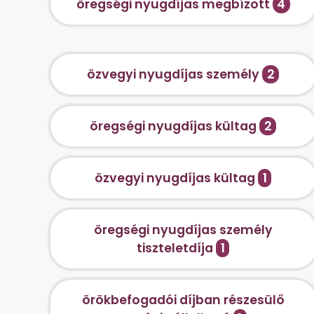
öregségi nyugdíjas megbízott
4
özvegyi nyugdíjas személy
2
öregségi nyugdíjas kültag
2
özvegyi nyugdíjas kültag
1
öregségi nyugdíjas személy
tiszteletdíja
1
örökbefogadói díjban részesülő