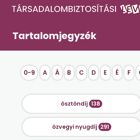
Tartalomjegyzék
0-9
A
Á
B
C
D
E
É
F
ösztöndíj
138
özvegyi nyugdíj
291