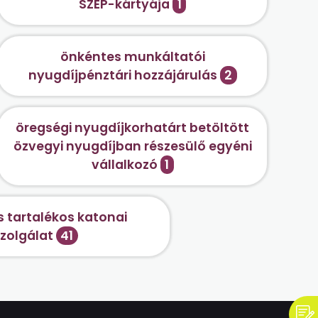
SZÉP-kártyája
1
önkéntes munkáltatói
nyugdíjpénztári hozzájárulás
2
öregségi nyugdíjkorhatárt betöltött
özvegyi nyugdíjban részesülő egyéni
vállalkozó
1
 tartalékos katonai
zolgálat
41