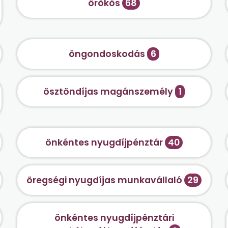
örökös
68
öngondoskodás
6
ösztöndíjas magánszemély
1
önkéntes nyugdíjpénztár
40
öregségi nyugdíjas munkavállaló
29
önkéntes nyugdíjpénztári