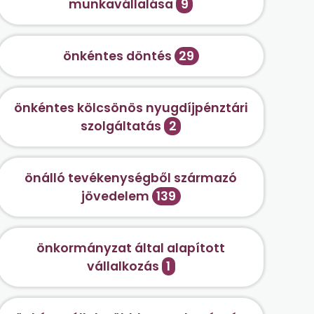
munkavállalása
9
önkéntes döntés
29
önkéntes kölcsönös nyugdíjpénztári
szolgáltatás
2
önálló tevékenységből származó
jövedelem
139
önkormányzat által alapított
vállalkozás
1