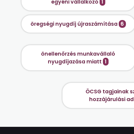
egyéni vállalkozó
1
öregségi nyugdíj újraszámítása
6
önellenőrzés munkavállaló
nyugdíjazása miatt
1
ÖCSG tagjainak sz
hozzájárulási a