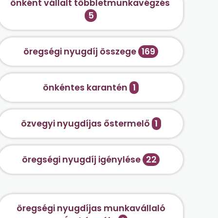
önként vállalt többletmunkavégzés
5
öregségi nyugdíj összege
169
önkéntes karantén
1
özvegyi nyugdíjas őstermelő
1
öregségi nyugdíj igénylése
22
öregségi nyugdíjas munkavállaló