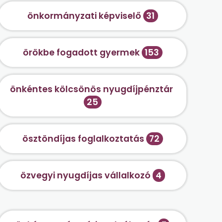
önkormányzati képviselő
31
örökbe fogadott gyermek
153
önkéntes kölcsönös nyugdíjpénztár
25
ösztöndíjas foglalkoztatás
72
özvegyi nyugdíjas vállalkozó
4