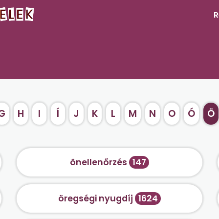
R
G
H
I
Í
J
K
L
M
N
O
Ó
Ö
önellenőrzés
147
öregségi nyugdíj
1624