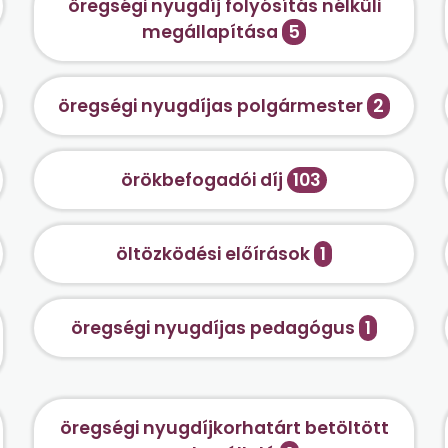
öregségi nyugdíj folyósítás nélküli
megállapítása
5
öregségi nyugdíjas polgármester
2
örökbefogadói díj
103
öltözködési előírások
1
öregségi nyugdíjas pedagógus
1
öregségi nyugdíjkorhatárt betöltött