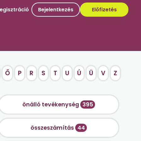
egisztráció
Bejelentkezés
Előfizetés
Ő
P
R
S
T
U
Ú
Ü
V
Z
önálló tevékenység
395
összeszámítás
44