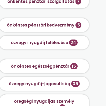
önkéntes pénztári szolgáltatás
7
önkéntes pénztári kedvezmény
5
özvegyi nyugdíj feléledése
24
önkéntes egészségpénztár
15
özvegyinyugdíj-jogosultság
35
öregségi nyugdíjas személy