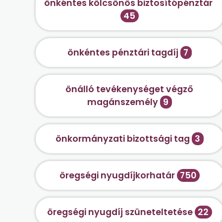
önkéntes kölcsönös biztosítópénztár
45
önkéntes pénztári tagdíj
7
önálló tevékenységet végző
magánszemély
9
önkormányzati bizottsági tag
3
öregségi nyugdíjkorhatár
750
öregségi nyugdíj szüneteltetése
22