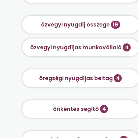
özvegyi nyugdíj összege
19
özvegyi nyugdíjas munkavállaló
4
öregségi nyugdíjas beltag
4
önkéntes segítő
4