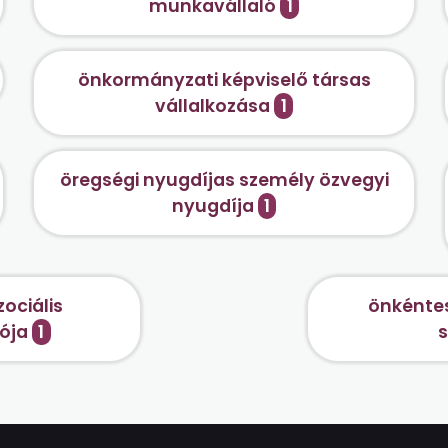
munkavállaló
1
önkormányzati képviselő társas
vállalkozása
1
öregségi nyugdíjas személy özvegyi
nyugdíja
1
ociális
önkéntes
dója
1
s