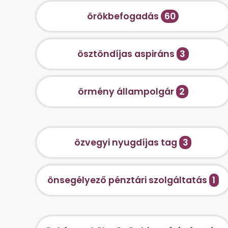
örökbefogadás
60
ösztöndíjas aspiráns
3
örmény állampolgár
2
özvegyi nyugdíjas tag
3
önsegélyező pénztári szolgáltatás
1