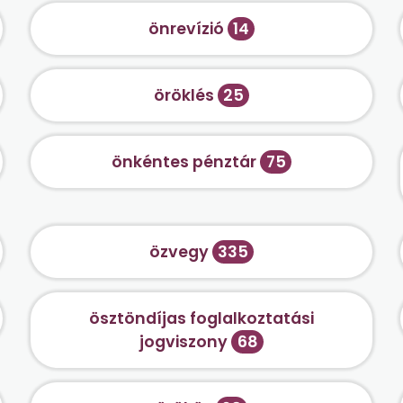
önrevízió
14
öröklés
25
önkéntes pénztár
75
özvegy
335
ösztöndíjas foglalkoztatási
jogviszony
68