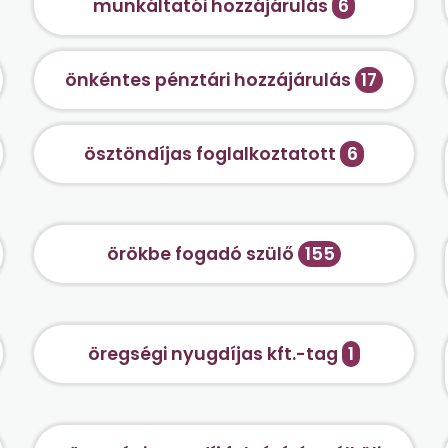
munkáltatói hozzájárulás
6
önkéntes pénztári hozzájárulás
17
ösztöndíjas foglalkoztatott
6
örökbe fogadó szülő
155
öregségi nyugdíjas kft.-tag
1