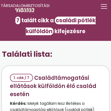
7
talált cikk a
családi pótlék
külföldön
kifejezésre
Találati lista:
Családtámogatási
1. cikk / 7
ellátások külföldön élő család
esetén
Kérdés:
Melyik tagállam lesz illetékes a
családtámogatási ellátások (családi pótlék)