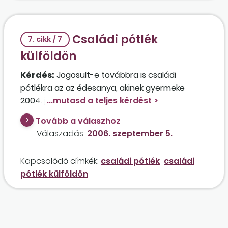
Családi pótlék
7. cikk / 7
külföldön
Kérdés:
Jogosult-e továbbra is családi
pótlékra az az édesanya, akinek gyermeke
2004. január 4-én született, és férje külföldi
munkája miatt egy évet Görögországban
Tovább a válaszhoz
szándékszik tölteni gyermekével együtt?
Válaszadás:
2006. szeptember 5.
Kapcsolódó címkék:
családi pótlék
családi
pótlék külföldön