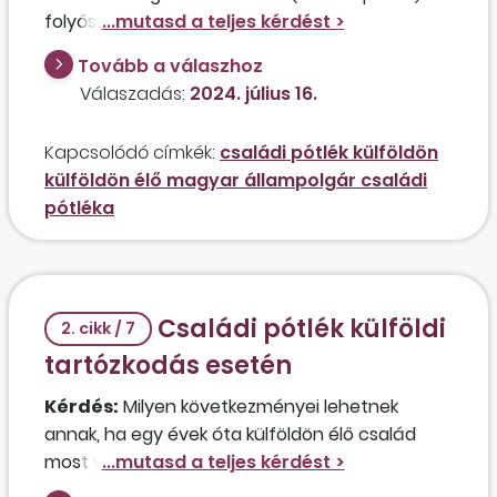
folyósítására abban az esetben, ha az anya
Magyarországon biztosított, az apa Svájcban
Tovább a válaszhoz
biztosított, de az egész család Ausztriában él
Válaszadás:
2024. július 16.
életvitelszerűen?
Kapcsolódó címkék:
családi pótlék külföldön
külföldön élő magyar állampolgár családi
pótléka
Családi pótlék külföldi
2. cikk / 7
tartózkodás esetén
Kérdés:
Milyen következményei lehetnek
annak, ha egy évek óta külföldön élő család
most vette észre, hogy a gyermekük után
folyamatosan kapják Magyarországról a családi