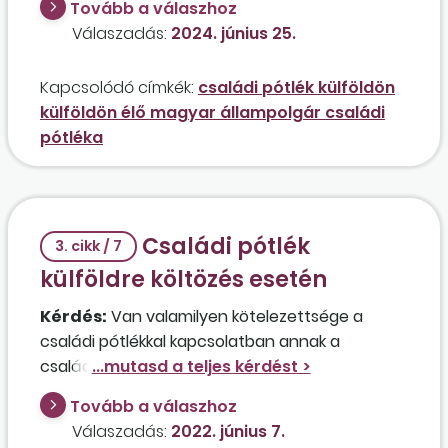
Tovább a válaszhoz
pótlékot?
Válaszadás:
2024. június 25.
Kapcsolódó címkék:
családi pótlék külföldön
külföldön élő magyar állampolgár családi
pótléka
Családi pótlék
3. cikk / 7
külföldre költözés esetén
Kérdés:
Van valamilyen kötelezettsége a
családi pótlékkal kapcsolatban annak a
családnak, akik előreláthatóan huzamosabb
időre külföldre költöznek, vagy magyar
Tovább a válaszhoz
állampolgárként továbbra is jogosultak lesznek
Válaszadás:
2022. június 7.
az ellátásra?