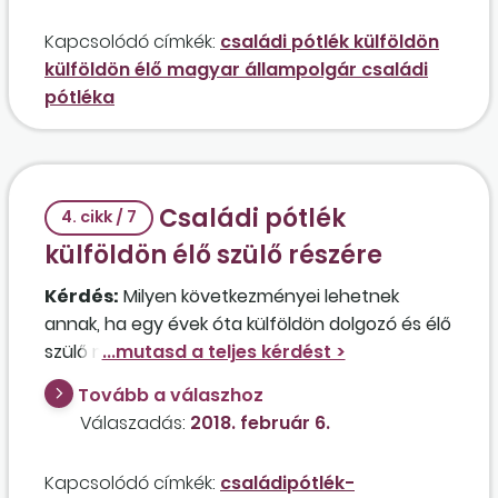
Kapcsolódó címkék:
családi pótlék külföldön
külföldön élő magyar állampolgár családi
pótléka
Családi pótlék
4. cikk / 7
külföldön élő szülő részére
Kérdés:
Milyen következményei lehetnek
annak, ha egy évek óta külföldön dolgozó és élő
szülő most vette észre, hogy a gyermeke után
folyamatosan kapja a családi pótlékot a
Tovább a válaszhoz
folyószámlájára? Az elmúlt időszakban sem
Válaszadás:
2018. február 6.
iskolalátogatási, sem egyéb igazolást nem
kértek tőle. Felelőssé tehető az igénylő a
Kapcsolódó címkék:
családipótlék-
hibáért, vagy nem is történt hiba?