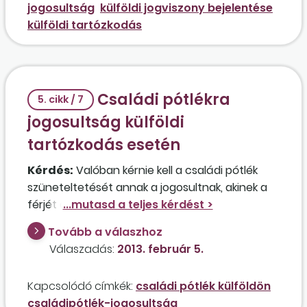
jogosultság
külföldi jogviszony bejelentése
külföldi tartózkodás
Családi pótlékra
5. cikk / 7
jogosultság külföldi
tartózkodás esetén
Kérdés:
Valóban kérnie kell a családi pótlék
szüneteltetését annak a jogosultnak, akinek a
férjét az Egyesült Arab Emirátusokba helyezték
dolgozni, ahová 2013 januárjában ő is követi
Tovább a válaszhoz
gyermekeivel, akik közül az egyik iskolás-, a
Válaszadás:
2013. február 5.
másik pedig óvodáskorú? A szüneteltetés
ellenére megmarad a családi pótlékra és ezzel
Kapcsolódó címkék:
családi pótlék külföldön
a családi adókedvezményre való jogosultság?
családipótlék-jogosultság