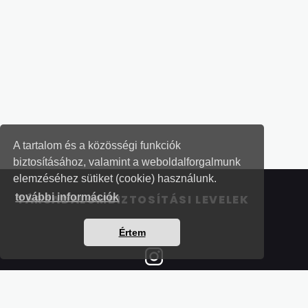
A tartalom és a közösségi funkciók
biztosításához, valamint a weboldalforgalmunk
elemzéséhez sütiket (cookie) használunk.
további információk
TÁRSADALOMBIZTOSÍTÁSI LEVELEK
Értem