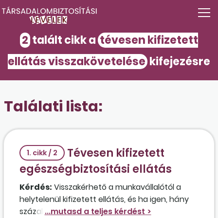
2
talált cikk a
tévesen kifizetett
ellátás visszakövetelése
kifejezésre
Találati lista:
Tévesen kifizetett
1. cikk / 2
egészségbiztosítási ellátás
Kérdés:
Visszakérhető a munkavállalótól a
helytelenül kifizetett ellátás, és ha igen, hány
százalékban az alábbi esetben? Egy