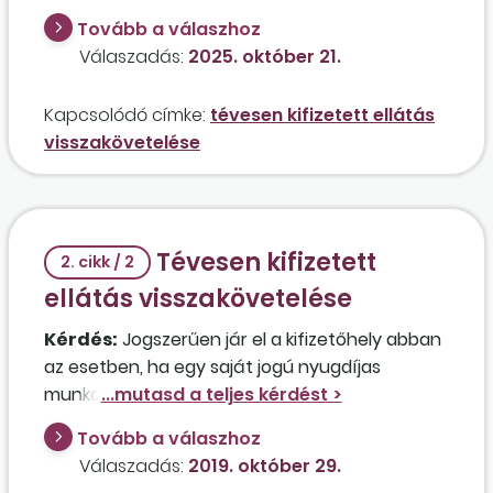
önkormányzati fenntartású bölcsődében egy
Tovább a válaszhoz
közalkalmazott dolgozónak 2022-ben
Válaszadás:
2025. október 21.
munkahelyi üzemi balesete volt, melyet az
intézményvezető elismert, és a Magyar
Kapcsolódó címke:
tévesen kifizetett ellátás
Államkincstár 100 százalékos táppénzt számolt
visszakövetelése
el a keresőképtelenség idejére. 2025-ben a
kormányhivatal egészségbiztosítási főosztálya
újra vizsgálta az ügyet, és az intézménnyel
visszafizetteti a táppénz összegét, mert
Tévesen kifizetett
megítélésük szerint nem volt jogos a 100
2. cikk / 2
százalékos kifizetés.
ellátás visszakövetelése
Kérdés:
Jogszerűen jár el a kifizetőhely abban
az esetben, ha egy saját jogú nyugdíjas
munkavállaló által előterjesztett
táppénzigényre tévesen táppénzt folyósított,
Tovább a válaszhoz
majd azt visszakövetelte, tekintettel arra, hogy
Válaszadás:
2019. október 29.
a munkavállaló utólag, a táppénz