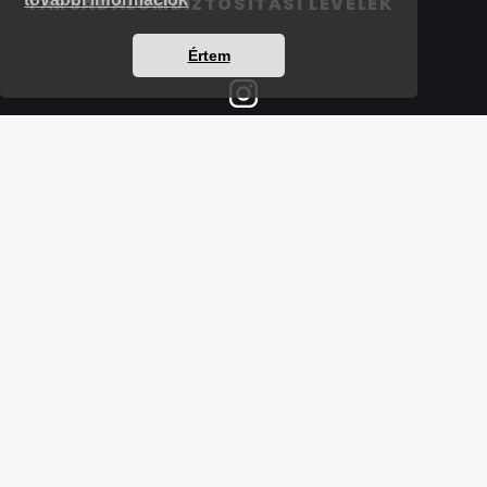
TÁRSADALOMBIZTOSÍTÁSI LEVELEK
Értem
Részletek a bankkártyás fizetésről
Kérdések és válaszok a bankkártyás fizetésről
Hogyan használjam?
Tartalomjegyzék