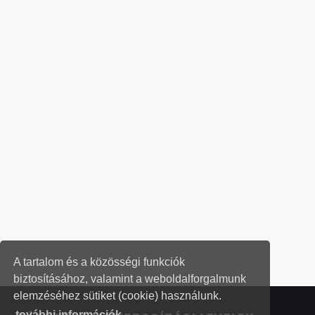
A tartalom és a közösségi funkciók
biztosításához, valamint a weboldalforgalmunk
elemzéséhez sütiket (cookie) használunk.
további információk