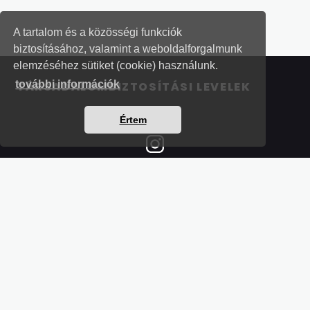
A tartalom és a közösségi funkciók
biztosításához, valamint a weboldalforgalmunk
elemzéséhez sütiket (cookie) használunk.
további információk
TÁRSADALOMBIZTOSÍTÁSI LEVELEK
Értem
Részletek a bankkártyás fizetésről
Kérdések és válaszok a bankkártyás fizetésről