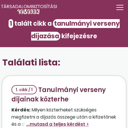
1
talált cikk a
tanulmányi verseny
díjazása
kifejezésre
Találati lista:
Tanulmányi verseny
1. cikk / 1
díjainak közterhe
Kérdés:
Milyen közterheket szükséges
megfizetni a díjazás összege után a kifizetőnek
és a díjazottnak, illetve van-e arra lehetőség,