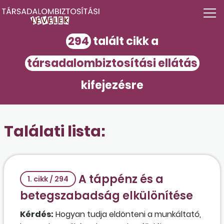
294
talált cikk a
társadalombiztosítási ellátás
kifejezésre
Találati lista:
A táppénz és a
1. cikk / 294
betegszabadság elkülönítése
Kérdés:
Hogyan tudja eldönteni a munkáltató,