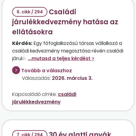
Családi
6. cikk / 294
járulékkedvezmény hatása az
ellátásokra
Kérdés:
Egy főfoglalkozású társas vállalkozó a
családi kedvezmény megosztása révén családi
járulékkedvezmény igénybevételére vált
jogosulttá, így teljes egészében mentesül a
Tovább a válaszhoz
társadalombiztosítási járulék fizetése alól. Érinti
Válaszadás:
2026. március 3.
mindez bármilyen formában a majdani
társadalombiztosítási ellátását, különös
Kapcsolódó címke:
családi
tekintettel a nyugellátásra?
járulékkedvezmény
30 év alatti anyák
7. cikk / 294