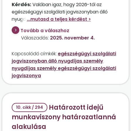
Kérdés:
Valóban igaz, hogy 2026-tól az
egészségügyi szolgálati jogviszonyban álló
nyugdíjasok is kaphatják a nyugdíjukat, azaz
nem kell a folyósítást szüneteltetni?
Tovább a válaszhoz
Válaszadás:
2025. november 4.
Kapcsolódó címkék:
egészségügyi szolgálati
jogviszonyban álló nyugdíjas személy
nyugdíjas személy egészségügyi szolgálati
jogviszonya
Határozott idejű
10. cikk / 294
munkaviszony határozatlanná
alakulása