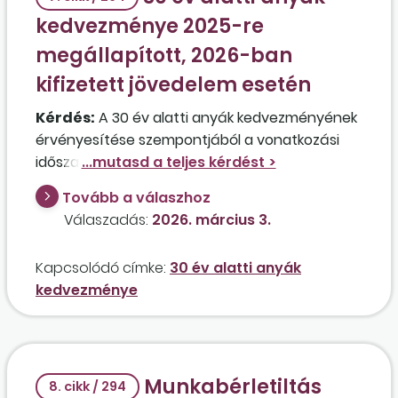
kedvezménye 2025-re
megállapított, 2026-ban
kifizetett jövedelem esetén
Kérdés:
A 30 év alatti anyák kedvezményének
érvényesítése szempontjából a vonatkozási
időszakot vagy a jövedelemszerzés (kifizetés)
időpontját kell figyelembe venni az alábbi
Tovább a válaszhoz
esetben? Az érintett munkavállaló 2025.
Válaszadás:
2026. március 3.
október hónapjától jogosult a 30 év alatti anyák
kedvezményére, magzatra való tekintettel,
Kapcsolódó címke:
30 év alatti anyák
2025. december 18. napjától keresőképtelen
kedvezménye
állományban van, táppénzigényét 2026. január
12. napján nyújtotta be a 2025. december 18-tól
2025. december 31. napjáig tartó időszakra, így
a táppénzjogosultság elbírálása és utalása
Munkabérletiltás
2026 januárjában történt. Tehát táppénz
8. cikk / 294