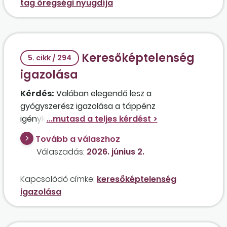
tag öregségi nyugdíja
Keresőképtelenség
5. cikk / 294
igazolása
Kérdés:
Valóban elegendő lesz a
gyógyszerész igazolása a táppénz
igényléséhez?
Tovább a válaszhoz
Válaszadás:
2026. június 2.
Kapcsolódó címke:
keresőképtelenség
igazolása