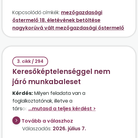
millió forint volt? Van a NAV felé bejelentési
Kapcsolódó címkék:
mezőgazdasági
kötelezettsége?
őstermelő 18. életévének betöltése
nagykorúvá vált mezőgazdasági őstermelő
3. cikk / 294
Keresőképtelenséggel nem
járó munkabaleset
Kérdés:
Milyen feladata van a
foglalkoztatónak, illetve a
társadalombiztosítási kifizetőhelynek abban az
esetben, ha a munkavégzéssel
Tovább a válaszhoz
összefüggésben balesetet szenvedett
Válaszadás:
2026. július 7.
munkavállaló nem válik keresőképtelenné?