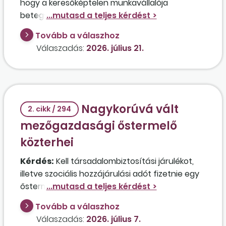
hogy a keresőképtelen munkavállalója
betegszabadságra vagy táppénzre jogosult?
Mi a különbség a két ellátás között?
Tovább a válaszhoz
Válaszadás:
2026. július 21.
Nagykorúvá vált
2. cikk / 294
mezőgazdasági őstermelő
közterhei
Kérdés:
Kell társadalombiztosítási járulékot,
illetve szociális hozzájárulási adót fizetnie egy
őstermelők családi gazdasága egyik tagjának,
aki 2026. június hóban betöltötte a 18. életévét,
Tovább a válaszhoz
nappali tagozatos tanuló, és az előző évben
Válaszadás:
2026. július 7.
átalányadózást választva az éves bevétele 13