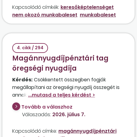
Milyen formanyomtatványokat kell használni,
Kapcsolódó címkék:
keresőképtelenséget
illetve milyen jegyzőkönyveket kell készíteni
nem okozó munkabaleset
munkabaleset
ebben az esetben?
4. cikk / 294
Magánnyugdíjpénztári tag
öregségi nyugdíja
Kérdés:
Csökkentett összegben fogják
megállapítani az öregségi nyugdíj összegét is
annak a személynek, aki régen rokkantsági
nyugdíjas volt, amit a magánnyugdíjpénztári
Tovább a válaszhoz
tagsága miatt csökkentett összegben
Válaszadás:
2026. július 7.
állapítottak meg, és most betöltötte a
nyugdíjkorhatárt?
Kapcsolódó címke:
magánnyugdíjpénztári