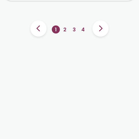
1
2
3
4