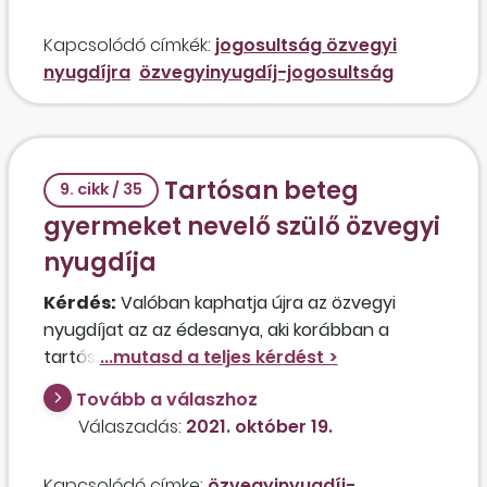
található meg az erre vonatkozó szabályozás?
Kapcsolódó címkék:
jogosultság özvegyi
nyugdíjra
özvegyinyugdíj-jogosultság
Tartósan beteg
9. cikk / 35
gyermeket nevelő szülő özvegyi
nyugdíja
Kérdés:
Valóban kaphatja újra az özvegyi
nyugdíjat az az édesanya, aki korábban a
tartósan beteg gyermekére tekintettel kapta
az ellátást, de azt a gyermek állapotának
Tovább a válaszhoz
felülvizsgálata után megszüntették azzal az
Válaszadás:
2021. október 19.
indokkal, hogy a gyermek már nem minősül
megváltozott munkaképességűnek? A gyermek
Kapcsolódó címke:
özvegyinyugdíj-