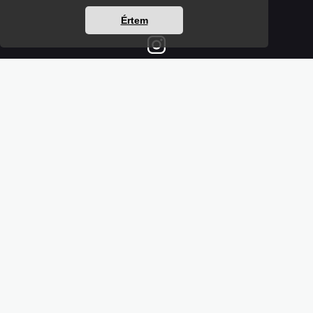
Értem
Részletek a bankkártyás fizetésről
Kérdések és válaszok a bankkártyás fizetésről
Hogyan használjam?
Tartalomjegyzék
Magunkról