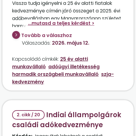
Vissza tudja igényelni a 25 év alatti fiatalok
kedvezménye címén járó összeget a 2025. évi
adóbevallásban egy Magyarországon született
harmadik országbeli állampolgár, aki rendelkezik
magyar adó- és tajszámmal? Az Szja-tv. 29/F.
Tovább a válaszhoz
§-ának (6) bekezdése szerint 2025. január 1-
Válaszadás:
2026. május 12.
jétől a kedvezményt kizárólag az EGT-államok
és a Magyarországgal határos nem EGT-
Kapcsolódó címkék:
25 év alatti
államok állampolgárai érvényesíthetik, a
munkavállaló
adóügyi illetékesség
munkavállaló viszont azt az információt kapta
harmadik országbeli munkavállaló
szja-
az adóhivatalnál, hogy az szja-kedvezmény
kedvezmény
igénybevételénél nem az állampolgárság,
hanem az adóügyi illetékesség számít.
Indiai állampolgárok
2. cikk / 20
családi adókedvezménye