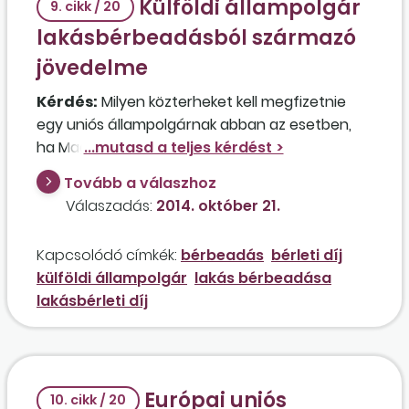
Külföldi állampolgár
Magyarországon él, mindhárman tartózkodási
9. cikk / 20
engedéllyel rendelkeznek. Hogyan alakulnak a
lakásbérbeadásból származó
társadalombiztosítási kötelezettségek és
jövedelme
jogosultságok?
Kérdés:
Milyen közterheket kell megfizetnie
egy uniós állampolgárnak abban az esetben,
ha Magyarországon található lakását bérbe
adja? Változik a helyzet abban az esetben, ha a
Tovább a válaszhoz
bérbeadó harmadik állam polgára?
Válaszadás:
2014. október 21.
Kapcsolódó címkék:
bérbeadás
bérleti díj
külföldi állampolgár
lakás bérbeadása
lakásbérleti díj
Európai uniós
10. cikk / 20