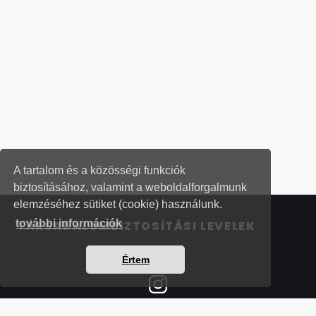
A tartalom és a közösségi funkciók
biztosításához, valamint a weboldalforgalmunk
elemzéséhez sütiket (cookie) használunk.
további információk
TÁRSADALOMBIZTOSÍTÁSI LEVELEK
Értem