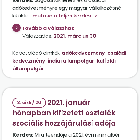
Kérdés:
Jogosultak lehetnek a családi
adókedvezményre egy magyar vállalkozásnál
kiküldetésben dolgozó indiai állampolgárok
annak ellenére, hogy a gyermekükre nem
Tovább a válaszhoz
kapnak családi pótlékot? A munkavállalók
Válaszadás:
2021. március 30.
leadták a nyilatkozatot, de a munkáltató
véleménye szerint nem jogosultak a
Kapcsolódó címkék:
adókedvezmény
családi
kedvezményre.
kedvezmény
indiai állampolgár
külföldi
állampolgár
2021. január
3. cikk / 20
hónapban kifizetett osztalék
szociális hozzájárulási adója
Kérdés:
Mi a teendője a 2021. évi minimálbér