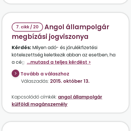
vonja le a munkáltató.
Angol állampolgár
7. cikk / 20
megbízási jogviszonya
Kérdés:
Milyen adó- és járulékfizetési
kötelezettség keletkezik abban az esetben, ha
a cég felkér egy angol állampolgárt egynapos
előadásra egy konferencián? Milyen bejelentési
Tovább a válaszhoz
kötelezettség keletkezik ebben az esetben?
Válaszadás:
2015. október 13.
Kapcsolódó címkék:
angol állampolgár
külföldi magánszemély