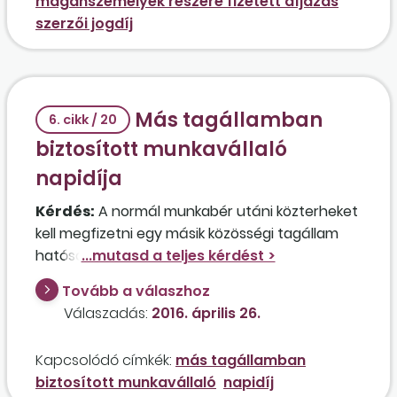
magánszemélyek részére fizetett díjazás
regisztrálók nem adnak meg sem
szerzői jogdíj
adóazonosítót, sem tajszámot, legtöbbjük nem
is magyar állampolgár?
Más tagállamban
6. cikk / 20
biztosított munkavállaló
napidíja
Kérdés:
A normál munkabér utáni közterheket
kell megfizetni egy másik közösségi tagállam
hatóságai által kiállított A1 igazolással
rendelkező, Magyarországon dolgozó külföldi
Tovább a válaszhoz
munkavállaló részére számfejtett napi 50
Válaszadás:
2016. április 26.
eurónak megfelelő napidíj 15 eurón felüli része
után, vagy az igazolásra tekintettel elég
Kapcsolódó címkék:
más tagállamban
levonni az szja-t? A munkavállaló
biztosított munkavállaló
napidíj
munkabéréből csak a személyi jövedelemadót