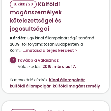
Külföldi
8. cikk / 20
magánszemélyek
kötelezettségei és
jogosultságai
Kérdés:
Egy kínai állampolgárságú tanárnő
2009-től folyamatosan Budapesten, a
Konfucius Intézetben dolgozik, kiküldetés
keretében. A kiküldetése még előreláthatóan
Tovább a válaszhoz
további 2 évig tart. Kiskorú gyermeke vele
Válaszadás:
2015. március 17.
együtt Magyarországon tartózkodik, és
általános iskolai tanulmányokat folytat. A
Kapcsolódó címkék:
kínai állampolgár
tanárnő Magyarországon saját tulajdonú
külföldi állampolgár
külföldi magánszemély
lakással rendelkezik, amely az ő és gyermeke
itteni bejelentett lakóhelye is egyben. A 76 éves
kínai állampolgárságú nagymama (kínai
nyugdíjas) szintén velük együtt