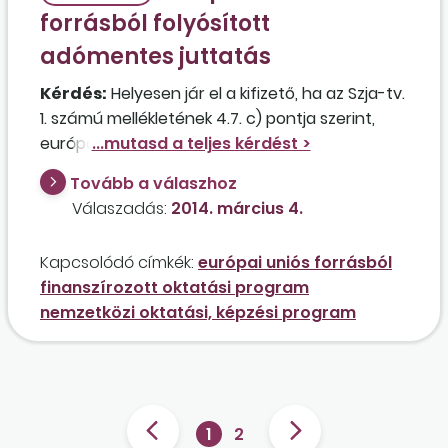
forrásból folyósított
adómentes juttatás
Kérdés:
Helyesen jár el a kifizető, ha az Szja-tv.
1. számú mellékletének 4.7. c) pontja szerint,
európai uniós forrásból finanszírozott,
nemzetközi oktatási, képzési program
Tovább a válaszhoz
keretében, belföldi személy részére folyósított
Válaszadás:
2014. március 4.
adómentes juttatásból nem vonja le az egyéni
járulékokat, illetve nem fizeti meg az ehót sem?
Kapcsolódó címkék:
európai uniós forrásból
finanszírozott oktatási program
nemzetközi oktatási, képzési program
1
2