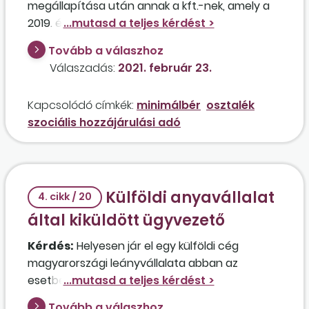
megállapítása után annak a kft.-nek, amely a
2019. évi eredmény után 2021 januárjában nagy
összegű osztalékot fizetett egy külföldi
Tovább a válaszhoz
magánszemély részére, amelyből levonta a
Válaszadás:
2021. február 23.
forrásadót és az 598 920 forint összegű
szociális hozzájárulási adót? A minimálbér
Kapcsolódó címkék:
minimálbér
osztalék
emelése után le kell vonni a
szociális hozzájárulási adó
szociálishozzájárulásiadó-különbözetet, vagy
ez az összeg már a cég költsége lesz?
Külföldi anyavállalat
4. cikk / 20
által kiküldött ügyvezető
Kérdés:
Helyesen jár el egy külföldi cég
magyarországi leányvállalata abban az
esetben, ha a 2014. szeptember 1-jétől
folyamatosan Magyarországon tartózkodó
Tovább a válaszhoz