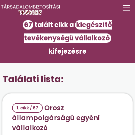
67
talált cikk a
kiegészítő
tevékenységű vállalkozó
kifejezésre
Találati lista:
Orosz
1. cikk / 67
állampolgárságú egyéni
vállalkozó