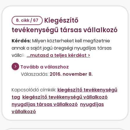
Kiegészítő
8. cikk / 67
tevékenységű társas vállalkozó
Kérdés:
Milyen közterheket kell megfizetnie
annak a saját jogú öregségi nyugdíjas társas
vállalkozónak, akinek a tulajdonrésze a
vállalkozásban meghaladja az 50 százalékot, és
Tovább a válaszhoz
máshol semmilyen jogviszonnyal nem
Válaszadás:
2016. november 8.
rendelkezik?
Kapcsolódó címkék:
kiegészítő tevékenységű
tag
kiegészítő tevékenységű vállalkozó
nyugdíjas társas vállalkozó
nyugdíjas
vállalkozó