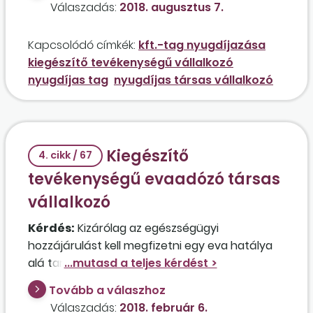
Válaszadás:
2018. augusztus 7.
jövedelme háromszázezer forint.
Kapcsolódó címkék:
kft.-tag nyugdíjazása
kiegészítő tevékenységű vállalkozó
nyugdíjas tag
nyugdíjas társas vállalkozó
Kiegészítő
4. cikk / 67
tevékenységű evaadózó társas
vállalkozó
Kérdés:
Kizárólag az egészségügyi
hozzájárulást kell megfizetni egy eva hatálya
alá tartozó betéti társaság öregségi nyugdíjas
beltagja után, vagy egyéb kötelezettségek is
Tovább a válaszhoz
keletkeznek ebben az esetben?
Válaszadás:
2018. február 6.