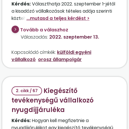
Kérdés:
Választhatja 2022. szeptember 1-jétől
a kisadózó vállalkozások tételes adója szerinti
közteherfizetést egy orosz állampolgár, akinek
Magyar-országon huzamos tartózkodási
Tovább a válaszhoz
engedélye van, 1951-ben született, és
Válaszadás:
2022. szeptember 13.
Oroszországban öregségi nyugdíjban részesül?
Kapcsolódó címkék:
külföldi egyéni
vállalkozó
orosz állampolgár
Kiegészítő
2. cikk / 67
tevékenységű vállalkozó
nyugdíjjáruléka
Kérdés:
Hogyan kell megfizetnie a
nyugdíjjárulékot egy kiegészítő tevékenységű