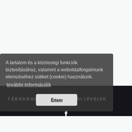
A tartalom és a közösségi funkciók
biztosításához, valamint a weboldalforgalmunk
elemzéséhez sütiket (cookie) használunk.
további információk
TÁRSADALOMBIZTOSÍTÁSI LEVELEK
Értem