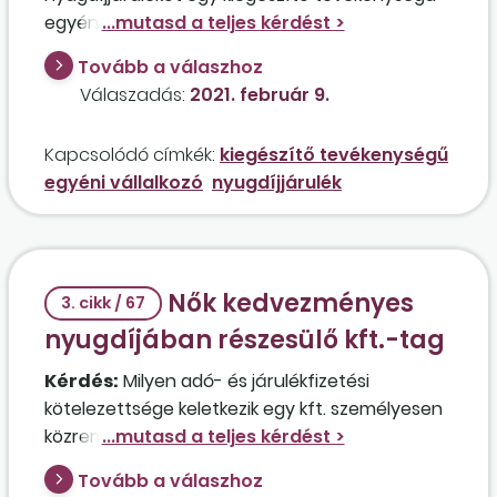
egyéni vállalkozónak, aki 2020. december
hónapban számolta el az éves kivétet?
Tovább a válaszhoz
Amennyiben nem kell nyugdíjjárulékot fizetni,
Válaszadás:
2021. február 9.
akkor az érintett nem lesz jogosult a
nyugdíjemelésre sem?
Kapcsolódó címkék:
kiegészítő tevékenységű
egyéni vállalkozó
nyugdíjjárulék
Nők kedvezményes
3. cikk / 67
nyugdíjában részesülő kft.-tag
Kérdés:
Milyen adó- és járulékfizetési
kötelezettsége keletkezik egy kft. személyesen
közreműködő tagjának, aki 40 éves jogosultsági
idejére tekintettel 2018. szeptember 15-től
Tovább a válaszhoz
kedvezményes nyugdíjat igényel? A tag havi