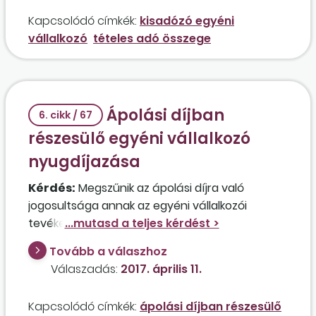
korlátot, ezért a 2 havi nyugellátása
Kapcsolódó címkék:
kisadózó egyéni
visszavonásra került? A?Kata-tv.-ben nem
vállalkozó
tételes adó összege
található erre vonatkozó szabályozás.
Ápolási díjban
6. cikk / 67
részesülő egyéni vállalkozó
nyugdíjazása
Kérdés:
Megszűnik az ápolási díjra való
jogosultsága annak az egyéni vállalkozói
tevékenységet folytató személynek, aki
emellett részesül a díjban, és ebben az évben
Tovább a válaszhoz
betölti a nyugdíjkorhatárt? Amennyiben nem,
Válaszadás:
2017. április 11.
akkor kiegészítő tevékenységű vállalkozóként
terheli az egészségügyiszolgáltatásijárulék-
Kapcsolódó címkék:
ápolási díjban részesülő
fizetési kötelezettség?