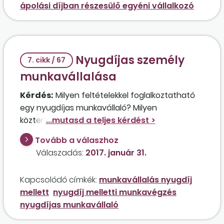
ápolási díjban részesülő egyéni vállalkozó
Nyugdíjas személy
7. cikk / 67
munkavállalása
Kérdés:
Milyen feltételekkel foglalkoztatható
egy nyugdíjas munkavállaló? Milyen
közterheket kell megfizetni a részére kifizetett
munkabér után, illetve van-e valamilyen
Tovább a válaszhoz
különleges bejelentési kötelezettsége a
Válaszadás:
2017. január 31.
munkáltatónak és a munkavállaló-nak ebben
az esetben?
Kapcsolódó címkék:
munkavállalás nyugdíj
mellett
nyugdíj melletti munkavégzés
nyugdíjas munkavállaló