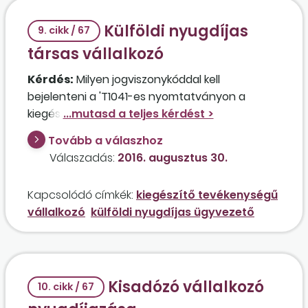
Külföldi nyugdíjas
9. cikk / 67
társas vállalkozó
Kérdés:
Milyen jogviszonykóddal kell
bejelenteni a 'T1041-es nyomtatványon a
kiegészítő tevékenységet folytató társas
vállalkozót? Kell egészségügyi szolgáltatási
Tovább a válaszhoz
járulékot fizetni a külföldi nyugdíjas tag után,
Válaszadás:
2016. augusztus 30.
abban az esetben, ha nem működik közre a
társaság tevékenységében, de az ügyvezetői
Kapcsolódó címkék:
kiegészítő tevékenységű
tevékenységet ő látja el?
vállalkozó
külföldi nyugdíjas ügyvezető
Kisadózó vállalkozó
10. cikk / 67