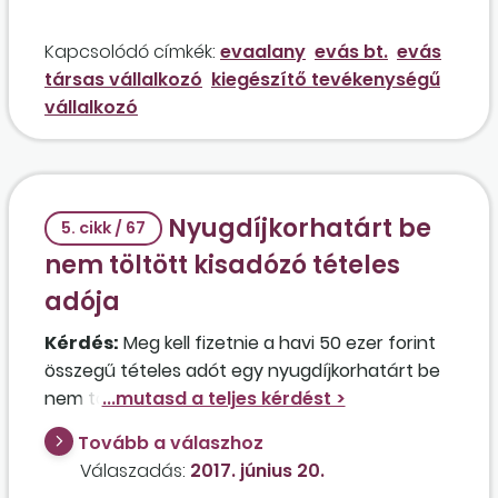
Kapcsolódó címkék:
evaalany
evás bt.
evás
társas vállalkozó
kiegészítő tevékenységű
vállalkozó
Nyugdíjkorhatárt be
5. cikk / 67
nem töltött kisadózó tételes
adója
Kérdés:
Meg kell fizetnie a havi 50 ezer forint
összegű tételes adót egy nyugdíjkorhatárt be
nem töltött személynek, aki társas
vállalkozóként, valamint kisadózó egyéni
Tovább a válaszhoz
vállalkozóként is folytatott tevékenységet, és a
Válaszadás:
2017. június 20.
jövedelme 2016 októberében túllépte a kereseti