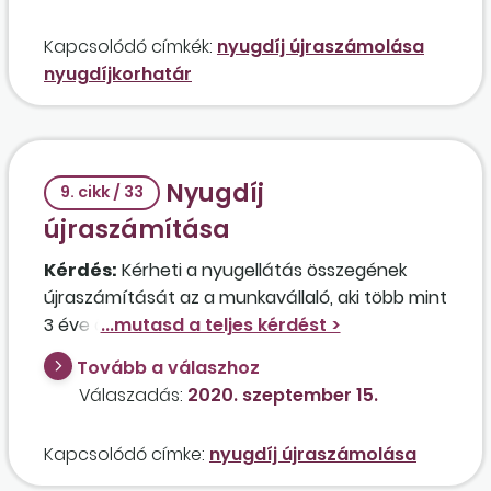
Kapcsolódó címkék:
nyugdíj újraszámolása
nyugdíjkorhatár
Nyugdíj
9. cikk / 33
újraszámítása
Kérdés:
Kérheti a nyugellátás összegének
újraszámítását az a munkavállaló, aki több mint
3 éve öregségi nyugdíjas, és e mellett 8 órás
munkaviszonyban dolgozik? A munkavállaló
Tovább a válaszhoz
munkabére nagyon magas, ezért úgy véli, hogy
Válaszadás:
2020. szeptember 15.
az újraszámítással jelentősen növekedhetne a
nyugellátása összege.
Kapcsolódó címke:
nyugdíj újraszámolása