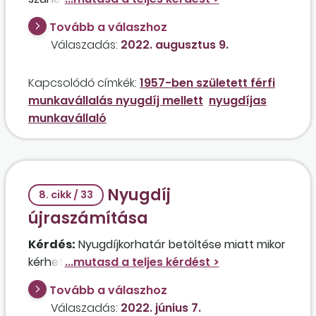
intézmény üzemeltetését egy 1957-ben
Tovább a válaszhoz
született férfi, aki a nyugdíjkorhatára
Válaszadás:
2022. augusztus 9.
betöltésével el szeretne menni nyugdíjba, de a
munkáltatója nyugdíjasként is tovább szeretné
Kapcsolódó címkék:
1957-ben született férfi
foglalkoztatni?
munkavállalás nyugdíj mellett
nyugdíjas
munkavállaló
Nyugdíj
8. cikk / 33
újraszámítása
Kérdés:
Nyugdíjkorhatár betöltése miatt mikor
kérhető a nyugdíj újraszámítása?
Tovább a válaszhoz
Válaszadás:
2022. június 7.