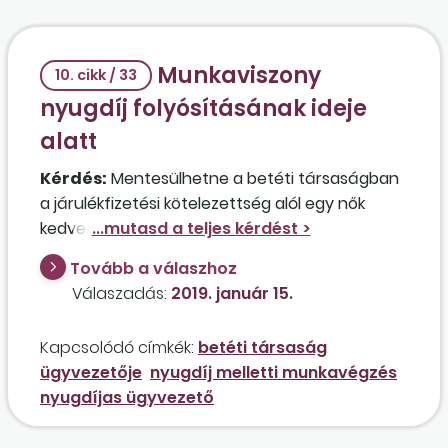
Munkaviszony
10. cikk / 33
nyugdíj folyósításának ideje
alatt
Kérdés:
Mentesülhetne a betéti társaságban
a járulékfizetési kötelezettség alól egy nők
kedvezményes nyugdíjára jogosulttá vált
pedagógus, aki korábbi közalkalmazotti
Tovább a válaszhoz
jogviszonyában újra dolgozik, és ezért szünetel
Válaszadás:
2019. január 15.
a nyugdíjának folyósítása, de emellett a
társaságban kiegészítő tevékenységű tagként
Kapcsolódó címkék:
betéti társaság
személyesen közreműködik, és az ügyvezetést
ügyvezetője
nyugdíj melletti munkavégzés
is ellátja? Figyelembe veheti a nyugdíjas
nyugdíjas ügyvezető
munkavállalókra vonatkozó kedvező
szabályozást, amennyiben 2019-től a