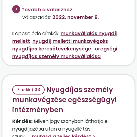
jövedelmet vehet fel anélkül, hogy
Tovább a válaszhoz
veszélyeztetné az ellátását?
Válaszadás:
2022. november 8.
Kapcsolódó címkék:
munkavállalás nyugdíj
mellett
nyugdíj melletti munkavégzés
nyugdíjas keresőtevékenysége
öregségi
nyugdíjas személy munkavállalása
Nyugdíjas személy
7. cikk / 33
munkavégzése egészségügyi
intézményben
Kérdés:
Milyen jogviszonyban láthatja el
nyugdíjazása után a nyugellátás
szüneteltetése nélkül egy egészségügyi