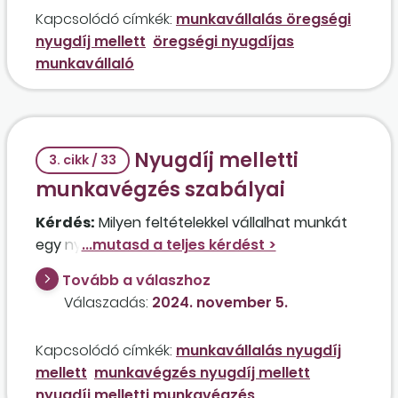
Kapcsolódó címkék:
munkavállalás öregségi
nyugdíj mellett
öregségi nyugdíjas
munkavállaló
Nyugdíj melletti
3. cikk / 33
munkavégzés szabályai
Kérdés:
Milyen feltételekkel vállalhat munkát
egy nyugdíjas személy?
Tovább a válaszhoz
Válaszadás:
2024. november 5.
Kapcsolódó címkék:
munkavállalás nyugdíj
mellett
munkavégzés nyugdíj mellett
nyugdíj melletti munkavégzés