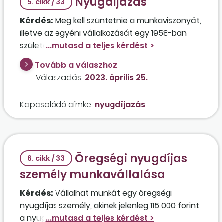
Nyugdíjazás
5. cikk / 33
Kérdés:
Meg kell szüntetnie a munkaviszonyát,
illetve az egyéni vállalkozását egy 1958-ban
született személynek abban az esetben, ha
2023. augusztus 1-jétől meg szeretné igényelni
Tovább a válaszhoz
az öregségi nyugdíjat? Amennyiben igen, akkor
Válaszadás:
2023. április 25.
melyik napon kell megszüntetni a
jogviszonyokat?
Kapcsolódó címke:
nyugdíjazás
Öregségi nyugdíjas
6. cikk / 33
személy munkavállalása
Kérdés:
Vállalhat munkát egy öregségi
nyugdíjas személy, akinek jelenleg 115 000 forint
a nyugdíja? Amennyiben igen, milyen összegű