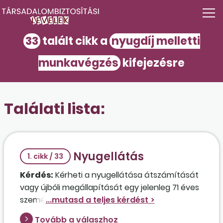
33
talált cikk a
nyugdíj melletti
munkavégzés
kifejezésre
Találati lista:
Nyugellátás
1. cikk / 33
Kérdés:
Kérheti a nyugellátása átszámítását
vagy újbóli megállapítását egy jelenleg 71 éves
személy, aki korhatár előtti ellátásban
részesült, amely mellett 64 éves koráig
Tovább a válaszhoz