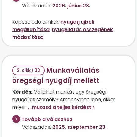
dolgozott, és a munkáltatója megfizette utána
Válaszadás:
2026. június 23.
a járulékokat?
Kapcsolódó címkék:
nyugdíj újbóli
megállapítása
nyugellátás összegének
módosítása
Munkavállalás
2. cikk / 33
öregségi nyugdíj mellett
Kérdés:
Vállalhat munkát egy öregségi
nyugdíjas személy? Amennyiben igen, akkor
milyen feltételekkel?
Tovább a válaszhoz
Válaszadás:
2025. szeptember 23.