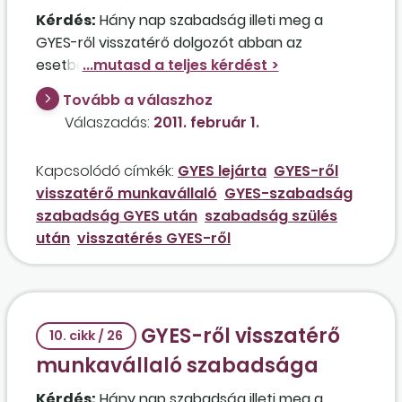
Kérdés:
Hány nap szabadság illeti meg a
GYES-ről visszatérő dolgozót abban az
esetben, ha első gyermeke 2008. június 12-én
született, amely évben 35 éves volt, és a
Tovább a válaszhoz
számára járó 25 nap fizetett szabadságból 10
Válaszadás:
2011. február 1.
napot vett ki, ez után 2008. június 12-től július 3-
ig TGYÁS-ban, 2008. július 4-től 2009. június 7-ig
Kapcsolódó címkék:
GYES lejárta
GYES-ről
gyermekápolási táppénzben, 2009. június 8-tól
visszatérő munkavállaló
GYES-szabadság
október 31-ig TGYÁS-ban, 2009. november 1-
szabadság GYES után
szabadság szülés
jétől 2010. október 31-ig GYED-ben részesült, a
után
visszatérés GYES-ről
GYES ideje pedig november 1-jétől 2011. június 12-
ig tart?
GYES-ről visszatérő
10. cikk / 26
munkavállaló szabadsága
Kérdés:
Hány nap szabadság illeti meg a