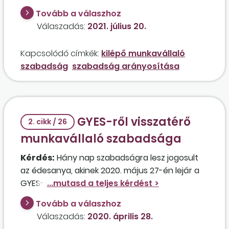
valamint 7 nap pótszabadsággal rendelkezik, és
Tovább a válaszhoz
a munkaviszonya 2021. június 15-én megszűnt?
Válaszadás:
2021. július 20.
Össze kell adni az alap- és a pótszabadságot,
és úgy arányosítani, vagy külön-külön kell
Kapcsolódó címkék:
kilépő munkavállaló
kiszámítani az arányos napokat? A két
szabadság
szabadság arányosítása
számítási módszerrel különböző eredmények
jönnek ki a kerekítés szabályai szerint.
GYES-ről visszatérő
2. cikk / 26
munkavállaló szabadsága
Kérdés:
Hány nap szabadságra lesz jogosult
az édesanya, akinek 2020. május 27-én lejár a
GYES-e, ha május 28-án visszamegy dolgozni?
A munkavállaló 1981-ben született, 2011.
Tovább a válaszhoz
szeptember 1-jétől, első gyermeke születése
Válaszadás:
2020. április 28.
óta van otthon, és azóta CSED-ben, GYED-ben,