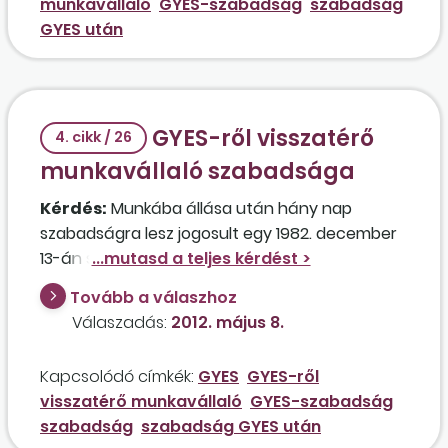
munkavállaló
GYES-szabadság
szabadság
GYES-ről dolgozni?
GYES után
GYES-ről visszatérő
4. cikk / 26
munkavállaló szabadsága
Kérdés:
Munkába állása után hány nap
szabadságra lesz jogosult egy 1982. december
13-án született munkavállaló, aki eddig fizetés
nélküli szabadságon volt 2009. május 27-én
Tovább a válaszhoz
született gyermekével, és 2012. május végén
Válaszadás:
2012. május 8.
visszamegy dolgozni a munkáltatójához, ahol
2006 augusztusa óta dolgozik?
Kapcsolódó címkék:
GYES
GYES-ről
visszatérő munkavállaló
GYES-szabadság
szabadság
szabadság GYES után