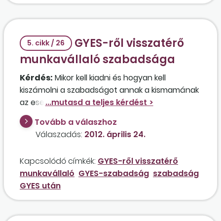
GYES-ről visszatérő
5. cikk / 26
munkavállaló szabadsága
Kérdés:
Mikor kell kiadni és hogyan kell
kiszámolni a szabadságot annak a kismamának
az esetében, aki megszünteti a GYED-et és
GYES-t igényel helyette, mivel heti 30 órában
Tovább a válaszhoz
visszamegy dolgozni? Lehet-e
Válaszadás:
2012. április 24.
szabadságmegváltást fizetni a számára?
Kapcsolódó címkék:
GYES-ről visszatérő
munkavállaló
GYES-szabadság
szabadság
GYES után