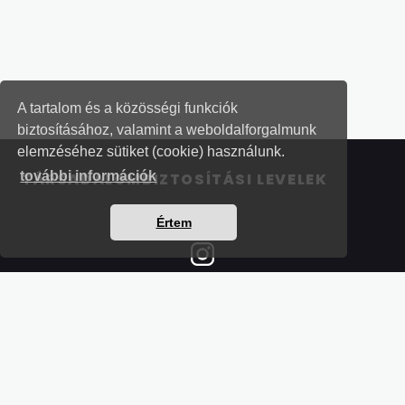
A tartalom és a közösségi funkciók
biztosításához, valamint a weboldalforgalmunk
elemzéséhez sütiket (cookie) használunk.
további információk
TÁRSADALOMBIZTOSÍTÁSI LEVELEK
Értem
Részletek a bankkártyás fizetésről
Kérdések és válaszok a bankkártyás fizetésről