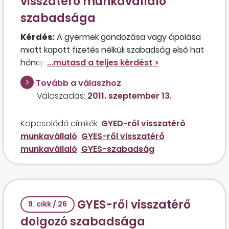
visszatérő munkavállaló
szabadsága
Kérdés:
A gyermek gondozása vagy ápolása
miatt kapott fizetés nélküli szabadság első hat
hónapjára járó szabadságot kell-e figyelembe
venni az eddigi egy évre járó szabadság
Tovább a válaszhoz
helyett a GYES-ről, illetve GYED-ről 2011.
Válaszadás:
2011. szeptember 13.
augusztus 1. után visszatérő munkavállalók
szabadságának kiadásakor?
Kapcsolódó címkék:
GYED-ről visszatérő
munkavállaló
GYES-ről visszatérő
munkavállaló
GYES-szabadság
GYES-ről visszatérő
9. cikk / 26
dolgozó szabadsága