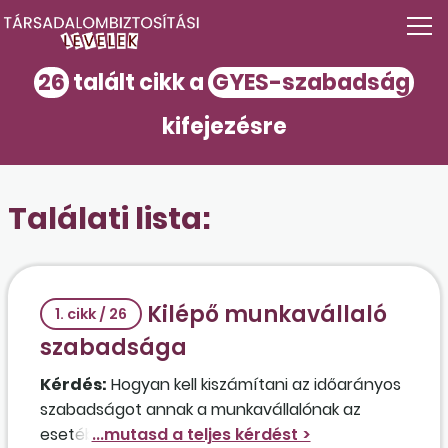
26
talált cikk a
GYES-szabadság
kifejezésre
Találati lista:
Kilépő munkavállaló
1. cikk / 26
szabadsága
Kérdés:
Hogyan kell kiszámítani az időarányos
szabadságot annak a munkavállalónak az
esetében, aki 25 nap alapszabadsággal,