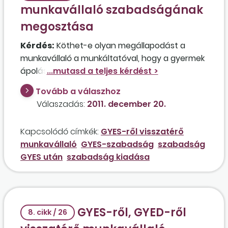
munkavállaló szabadságának
megosztása
Kérdés:
Köthet-e olyan megállapodást a
munkavállaló a munkáltatóval, hogy a gyermek
ápolása, illetve gondozása céljából kapott
fizetés nélküli szabadsága idején
Tovább a válaszhoz
felhalmozódott nagy mennyiségű rendes
Válaszadás:
2011. december 20.
szabadságának csak egy részét veszi ki a
munkába állását megelőzően, a többit pedig
Kapcsolódó címkék:
GYES-ről visszatérő
majd egy későbbi időpontban? A munkavállaló
munkavállaló
GYES-szabadság
szabadság
2012 elején kíván visszamenni dolgozni, és ezt a
GYES után
szabadság kiadása
szándékát már szóban és írásban is közölte a
munkáltatójával. Okozhat-e valamilyen
hátrányt a munkavállaló részére egy ilyen
jellegű megállapodás?
GYES-ről, GYED-ről
8. cikk / 26