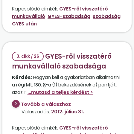
illetve GYES-ben részesül, és 2011-ben nem vett
Kapcsolódó címkék:
GYES-ről visszatérő
ki szabadságot.
munkavállaló
GYES-szabadság
szabadság
GYES után
GYES-ről visszatérő
3. cikk / 26
munkavállaló szabadsága
Kérdés:
Hogyan kell a gyakorlatban alkalmazni
a régi Mt. 130. §-a (1) bekezdésének c) pontját,
azaz mikortól jár a gyermek gondozása vagy
ápolása miatt kapott fizetés nélküli szabadság
Tovább a válaszhoz
első hat hónapjára és nem az első évére a
Válaszadás:
2012. július 31.
szabadság? Hogyan kell kiszámítani a
szabadságot annak a munkavállalónak az
Kapcsolódó címkék:
GYES-ről visszatérő
esetében, aki 2012. április 1-jén tér vissza a