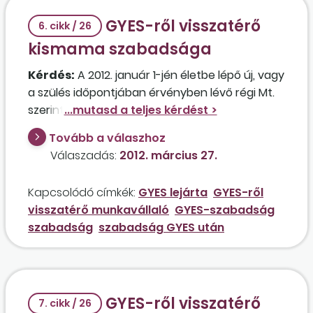
GYES-ről visszatérő
6. cikk / 26
kismama szabadsága
Kérdés:
A 2012. január 1-jén életbe lépő új, vagy
a szülés időpontjában érvényben lévő régi Mt.
szerint kell-e kiszámolni a szabadságot annak a
GYES-en lévő kismamának az esetében, aki
Tovább a válaszhoz
2012. május 1-jén tér vissza dolgozni? A
Válaszadás:
2012. március 27.
munkáltató számításai szerint jelentős eltérés
van a két számítás között.
Kapcsolódó címkék:
GYES lejárta
GYES-ről
visszatérő munkavállaló
GYES-szabadság
szabadság
szabadság GYES után
GYES-ről visszatérő
7. cikk / 26