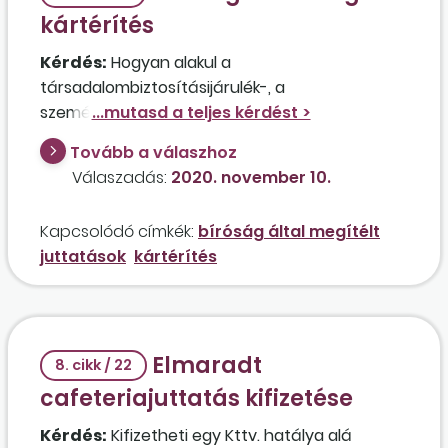
kártérítés
Kérdés:
Hogyan alakul a
társadalombiztosításijárulék-, a
személyijövedelemadó- és a
szociálishozzájárulásiadó-fizetési
Tovább a válaszhoz
kötelezettség abban az esetben, ha jogellenes
Válaszadás:
2020. november 10.
munkaviszony-megszüntetés miatt egy volt
munkavállaló részére kompenzációskár-
Kapcsolódó címkék:
bíróság által megítélt
átalányt és késedelmi kamatot kell fizetnie a
juttatások
kártérítés
munkáltatónak?
Elmaradt
8. cikk / 22
cafeteriajuttatás kifizetése
Kérdés:
Kifizetheti egy Kttv. hatálya alá