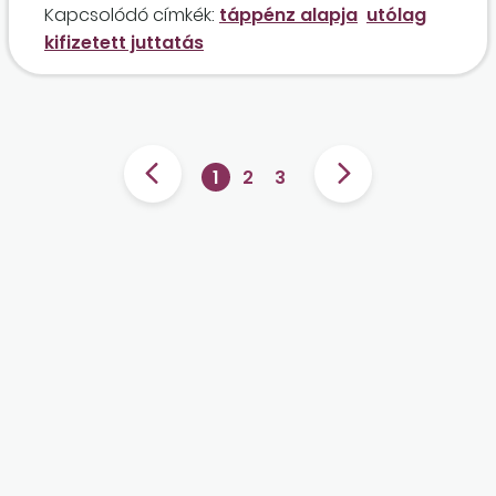
Kapcsolódó címkék:
táppénz alapja
utólag
kifizetett juttatás
1
2
3