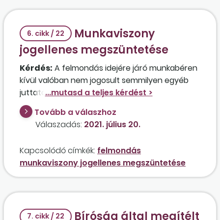
formában nem rendelkezett?
Munkaviszony
6. cikk / 22
jogellenes megszüntetése
Kérdés:
A felmondás idejére járó munkabéren
kívül valóban nem jogosult semmilyen egyéb
juttatásra az a munkavállaló, akinek a próbaidő
lejárta után minden magyarázat nélkül szóban
Tovább a válaszhoz
felmondott a felettese? A munkavállaló
Válaszadás:
2021. július 20.
munkaszerződése határozatlan időre szólt, és a
munkáltató semmilyen kilépődokumentumot
Kapcsolódó címkék:
felmondás
nem adott át a részére.
munkaviszony jogellenes megszüntetése
Bíróság által megítélt
7. cikk / 22