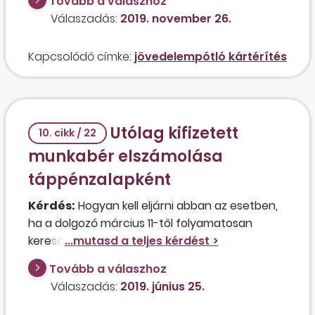
Tovább a válaszhoz
Válaszadás:
2019. november 26.
Kapcsolódó címke:
jövedelempótló kártérítés
Utólag kifizetett
10. cikk / 22
munkabér elszámolása
táppénzalapként
Kérdés:
Hogyan kell eljárni abban az esetben,
ha a dolgozó március 11-től folyamatosan
keresőképtelen, és a 2018. december 1. napjától
megemelkedett munkabérét a munkáltató
Tovább a válaszhoz
csak késedelmesen, 2019. február hónaptól
Válaszadás:
2019. június 25.
utalta az elmaradt különbözettel együtt?