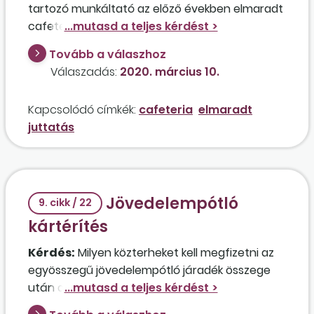
tartozó munkáltató az előző években elmaradt
cafeteriajuttatást az általa foglalkoztatott
tisztviselőnek SZÉP kártyára történő utalással?
Tovább a válaszhoz
Abban az esetben, ha igen, milyen járulék- és
Válaszadás:
2020. március 10.
adóvonzata lesz a juttatásnak? A kifizetendő
összeg, az idei összeggel együtt, meghaladja az
Kapcsolódó címkék:
cafeteria
elmaradt
éves keretösszeget.
juttatás
Jövedelempótló
9. cikk / 22
kártérítés
Kérdés:
Milyen közterheket kell megfizetni az
egyösszegű jövedelempótló járadék összege
után a 2019. évben?