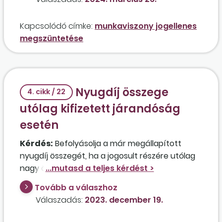
Kapcsolódó címke:
munkaviszony jogellenes
megszüntetése
Nyugdíj összege
4. cikk / 22
utólag kifizetett járandóság
esetén
Kérdés:
Befolyásolja a már megállapított
nyugdíj összegét, ha a jogosult részére utólag
nagy összegű elmaradt járandóságot fizetett
ki a volt munkáltatója? A kifizetésre a bíróság
Tovább a válaszhoz
kötelezte a munkáltatót, mert a munkaviszony
Válaszadás:
2023. december 19.
nyugdíjazásra tekintettel történő
megszüntetése során nem fizette ki a