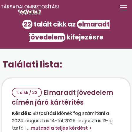
22
talált cikk az
elmaradt
jövedelem
kifejezésre
Találati lista:
Elmaradt jövedelem
1. cikk / 22
címén járó kártérítés
Kérdés:
Biztosítási időnek fog számítani a
2024. augusztus 14-től 2025. augusztus 13-ig
tartó 12 hónapos időszak, amire elmaradt