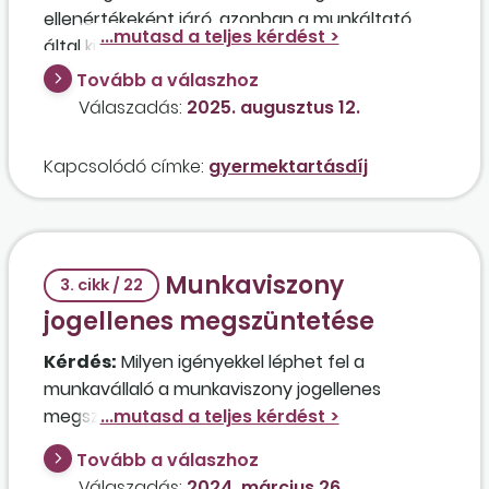
ellenértékeként járó, azonban a munkáltató
által kifizetni elmulasztott összeget és az arra
eső kamatot a munkáltató fizesse meg a
Tovább a válaszhoz
munkavállaló részére. A munkavállaló
Válaszadás:
2025. augusztus 12.
gyermektartásdíj fizetésére kötelezett,
munkáltatói levonás útján. A rendkívüli
Kapcsolódó címke:
gyermektartásdíj
munkavégzés ellenértékeként kifizetett
összegből, illetve a kamatból a munkáltatónak
kell gyermektartásdíjat vonni ebben az
esetben?
Munkaviszony
3. cikk / 22
jogellenes megszüntetése
Kérdés:
Milyen igényekkel léphet fel a
munkavállaló a munkaviszony jogellenes
megszüntetése esetén?
Tovább a válaszhoz
Válaszadás:
2024. március 26.