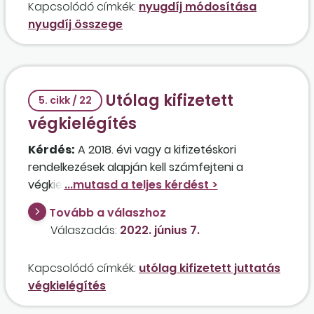
Kapcsolódó címkék:
nyugdíj módosítása
munkavállalónak járó munkabért és egyéb
nyugdíj összege
juttatásokat.
Utólag kifizetett
5. cikk / 22
végkielégítés
Kérdés:
A 2018. évi vagy a kifizetéskori
rendelkezések alapján kell számfejteni a
végkielégítést abban az esetben, ha bíróság
egy volt munkavállaló 2018-ban megszűnt
Tovább a válaszhoz
munkaviszonya alapján, elmaradt jövedelem
Válaszadás:
2022. június 7.
címén kártérítést, valamint végkielégítést ítélt
meg, és az indoklásban levezette a távolléti díj
Kapcsolódó címkék:
utólag kifizetett juttatás
alapján számolt elmaradt jövedelem miatt a
végkielégítés
juttatás összegét, és ezt csökkentette 18,5
százalékkal, a végkielégítésről viszont ilyen