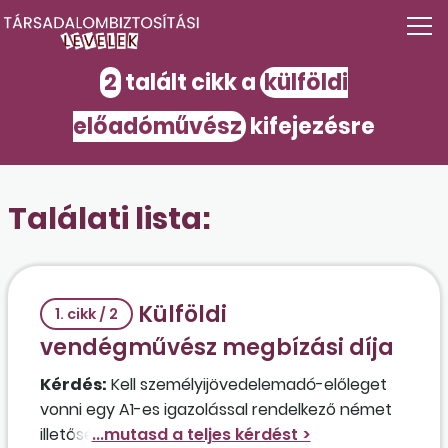
2
talált cikk a
külföldi
előadóművész
kifejezésre
Találati lista:
Külföldi
1. cikk / 2
vendégművész megbízási díja
Kérdés:
Kell személyijövedelemadó-előleget
vonni egy A1-es igazolással rendelkező német
illetőségű vendégművész részére fizetett