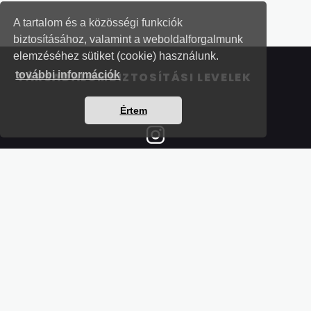
A tartalom és a közösségi funkciók
biztosításához, valamint a weboldalforgalmunk
elemzéséhez sütiket (cookie) használunk.
további információk
TÁRSADALOMBIZTOSÍTÁSI LEVELEK
Értem
Részletek a bankkártyás fizetésről
Kérdések és válaszok a bankkártyás fizetésről