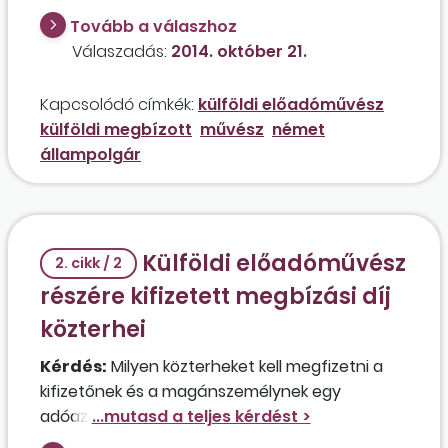
megbízási díjból abban az esetben, ha a díj
Tovább a válaszhoz
fizetője egy előadó-művészettel foglalkozó
Válaszadás:
2014. október 21.
nonprofit kft., vagy érvényesíthető a
jótékonysági szervezetre vonatkozó szabály,
Kapcsolódó címkék:
külföldi előadóművész
mely szerint a művész az illetősége szerinti
külföldi megbízott
művész
német
országban adózhat?
állampolgár
Külföldi előadóművész
2. cikk / 2
részére kifizetett megbízási díj
közterhei
Kérdés:
Milyen közterheket kell megfizetni a
kifizetőnek és a magánszemélynek egy
adóazonosító jellel és taj-kártyával nem
rendelkező külföldi előadóművész részére