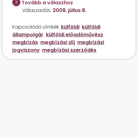
Tovább a válaszhoz
kifizetett egyszeri megbízási díj után?
Válaszadás:
2008. július 8.
Kapcsolódó címkék:
külföldi
külföldi
állampolgár
külföldi előadóművész
megbízás
megbízási díj
megbízási
jogviszony
megbízási szerződés