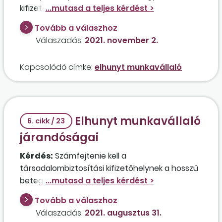
kifizetett nagy összegű elmaradt munkabért,
vagy csak a szociális hozzájárulási adót és a
Tovább a válaszhoz
szakképzési hozzájárulást kell utána megfizetni
Válaszadás:
2021. november 2.
a cégnek?
Kapcsolódó címke:
elhunyt munkavállaló
Elhunyt munkavállaló
6. cikk / 23
járandóságai
Kérdés:
Számfejtenie kell a
társadalombiztosítási kifizetőhelynek a hosszú
betegség után elhunyt munkavállaló
táppénzét abban az esetben, ha a hiányzó
Tovább a válaszhoz
időszakra kiállított orvosi igazolásokat a
Válaszadás:
2021. augusztus 31.
családtagok adták le? Helyesen jár el a