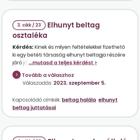
Elhunyt beltag
3. cikk / 23
osztaléka
Kérdés:
Kinek és milyen feltételekkel fizethető
ki egy betéti társaság elhunyt beltagja részére
járó jóváhagyott osztalék abban az esetben,
ha az összeg nem szerepelt a hagyatékban,
Tovább a válaszhoz
illetve az elhunyt adóhatóság által elkészített
Válaszadás:
2023. szeptember 5.
személyijövedelemadó-bevallásában sem?
Kinek kell adóznia az osztalék után ebben az
Kapcsolódó címkék:
beltag halála
elhunyt
esetben?
beltag juttatásai