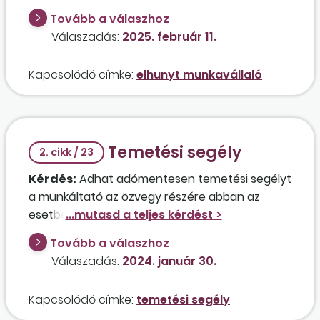
peren kívüli megállapodás alapján fizet ki?
Tovább a válaszhoz
Válaszadás:
2025. február 11.
Kapcsolódó címke:
elhunyt munkavállaló
Temetési segély
2. cikk / 23
Kérdés:
Adhat adómentesen temetési segélyt
a munkáltató az özvegy részére abban az
esetben, ha az elhunyt házastársat
rendszeresen foglalkoztatta alkalmi
Tovább a válaszhoz
munkavállalóként?
Válaszadás:
2024. január 30.
Kapcsolódó címke:
temetési segély