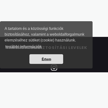
A tartalom és a közösségi funkciók
biztosításához, valamint a weboldalforgalmunk
elemzéséhez sütiket (cookie) használunk.
további információk
TÁRSADALOMBIZTOSÍTÁSI LEVELEK
Értem
Részletek a bankkártyás fizetésről
Kérdések és válaszok a bankkártyás fizetésről