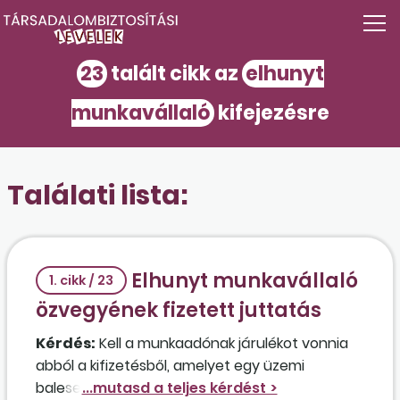
23
talált cikk az
elhunyt
munkavállaló
kifejezésre
Találati lista:
Elhunyt munkavállaló
1. cikk / 23
özvegyének fizetett juttatás
Kérdés:
Kell a munkaadónak járulékot vonnia
abból a kifizetésből, amelyet egy üzemi
balesetben elhunyt munkavállalója özvegyének