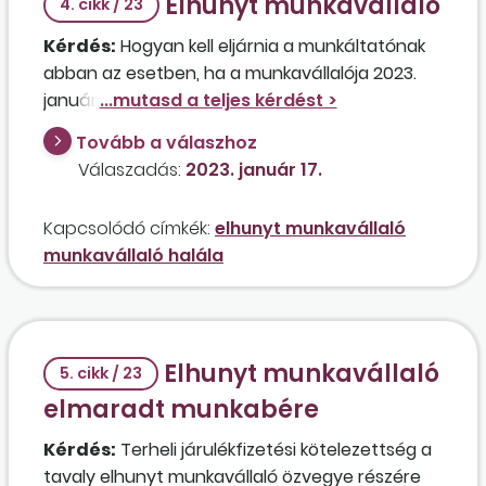
Elhunyt munkavállaló
4. cikk / 23
Kérdés:
Hogyan kell eljárnia a munkáltatónak
abban az esetben, ha a munkavállalója 2023.
január hónapban elhunyt? Letétbe kell helyezni
a munkabért a hagyatékátadó végzés
Tovább a válaszhoz
bemutatásáig, vagy kifizethető a feleség
Válaszadás:
2023. január 17.
részére? Az elhunyt dolgozónak két kiskorú
gyermeke van, ezért a munkáltató szeretné a
Kapcsolódó címkék:
elhunyt munkavállaló
lehető leghamarabb kifizetni a járandóságokat.
munkavállaló halála
Be kell vallani a közterheket a '08-as
bevallásban?
Elhunyt munkavállaló
5. cikk / 23
elmaradt munkabére
Kérdés:
Terheli járulékfizetési kötelezettség a
tavaly elhunyt munkavállaló özvegye részére