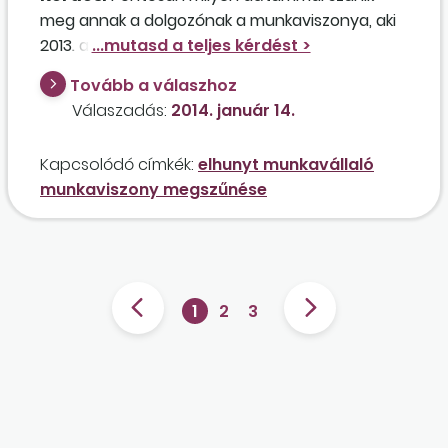
meg annak a dolgozónak a munkaviszonya, aki
2013. augusztus 18-án hunyt el?
Tovább a válaszhoz
Válaszadás:
2014. január 14.
Kapcsolódó címkék:
elhunyt munkavállaló
munkaviszony megszűnése
1
2
3