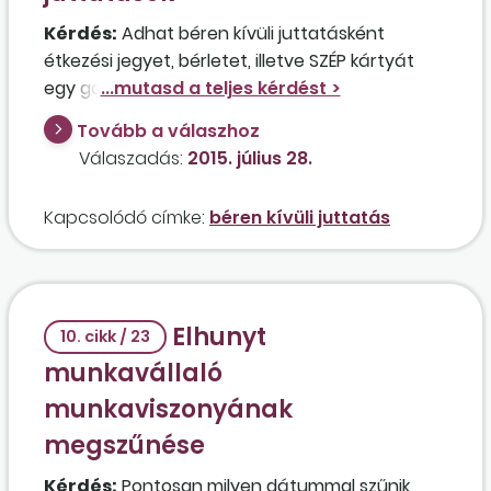
Kérdés:
Adhat béren kívüli juttatásként
étkezési jegyet, bérletet, illetve SZÉP kártyát
egy gazdasági társaság a tagjainak, illetve a
munkavállalók házas­társainak?
Tovább a válaszhoz
Válaszadás:
2015. július 28.
Kapcsolódó címke:
béren kívüli juttatás
Elhunyt
10. cikk / 23
munkavállaló
munkaviszonyának
megszűnése
Kérdés:
Pontosan milyen dátummal szűnik