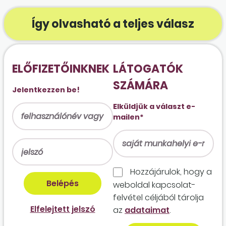
Így olvasható a teljes válasz
ELŐFIZETŐINKNEK
LÁTOGATÓK
SZÁMÁRA
Jelentkezzen be!
Elküldjük a választ e-
mailen*
Hozzájárulok, hogy a
weboldal kapcso­lat­
felvétel céljából tárolja
Elfelejtett jelszó
az
adataimat
.