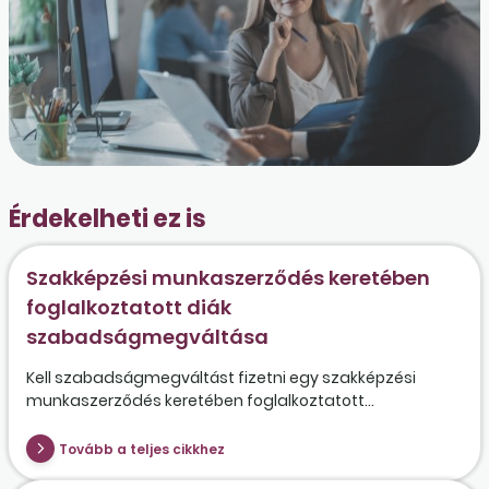
Érdekelheti ez is
Szakképzési munkaszerződés keretében
foglalkoztatott diák
szabadságmegváltása
Kell szabadságmegváltást fizetni egy szakképzési
munkaszerződés keretében foglalkoztatott...
Tovább a teljes cikkhez