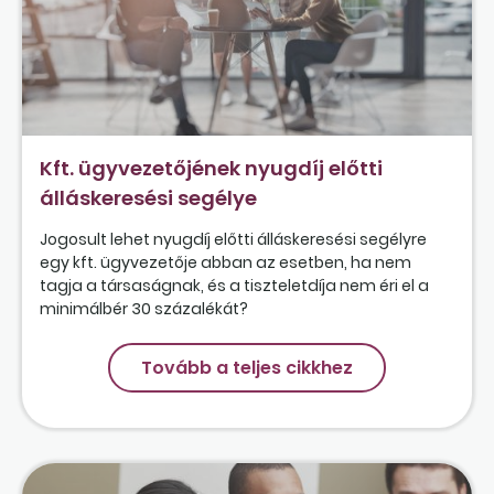
Kft. ügyvezetőjének nyugdíj előtti
álláskeresési segélye
Jogosult lehet nyugdíj előtti álláskeresési segélyre
egy kft. ügyvezetője abban az esetben, ha nem
tagja a társaságnak, és a tiszteletdíja nem éri el a
minimálbér 30 százalékát?
Tovább a teljes cikkhez