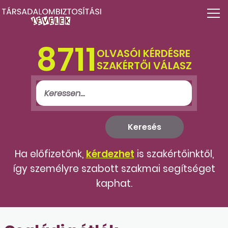
8711
OLVASÓI KÉRDÉSRE
SZAKÉRTŐI VÁLASZ
Ha előfizetőnk,
kérdezhet
is szakértőinktől,
így személyre szabott szakmai segítséget
kaphat.