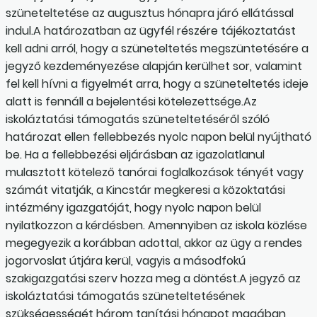
szüneteltetése az augusztus hónapra járó ellátással
indul.A határozatban az ügyfél részére tájékoztatást
kell adni arról, hogy a szüneteltetés megszüntetésére a
jegyző kezdeményezése alapján kerülhet sor, valamint
fel kell hívni a figyelmét arra, hogy a szüneteltetés ideje
alatt is fennáll a bejelentési kötelezettsége.Az
iskoláztatási támogatás szüneteltetéséről szóló
határozat ellen fellebbezés nyolc napon belül nyújtható
be. Ha a fellebbezési eljárásban az igazolatlanul
mulasztott kötelező tanórai foglalkozások tényét vagy
számát vitatják, a Kincstár megkeresi a közoktatási
intézmény igazgatóját, hogy nyolc napon belül
nyilatkozzon a kérdésben. Amennyiben az iskola közlése
megegyezik a korábban adottal, akkor az ügy a rendes
jogorvoslat útjára kerül, vagyis a másodfokú
szakigazgatási szerv hozza meg a döntést.A jegyző az
iskoláztatási támogatás szüneteltetésének
szükségességét három tanítási hónapot magában