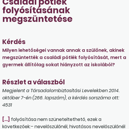
Családi pótlék
folyósításának
megszüntetése
Kérdés
Milyen lehetőségei vannak annak a szülőnek, akinek
megszüntették a családi pótlék folyósítását, mert a
gyermek állítólag sokat hiányzott az iskolából?
Részlet a válaszból
Megjelent a Társadalombiztosítási Levelekben 2014.
október 7-én (266. lapszám), a kérdés sorszáma ott:
4531
[…]
folyósítása nem szüneteltethető, ezek a
következőek:– nevelőszülőnél, hivatásos nevelőszülőnél