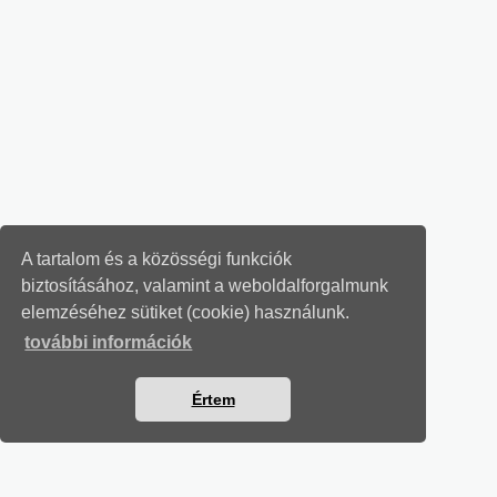
A tartalom és a közösségi funkciók
biztosításához, valamint a weboldalforgalmunk
elemzéséhez sütiket (cookie) használunk.
további információk
Értem