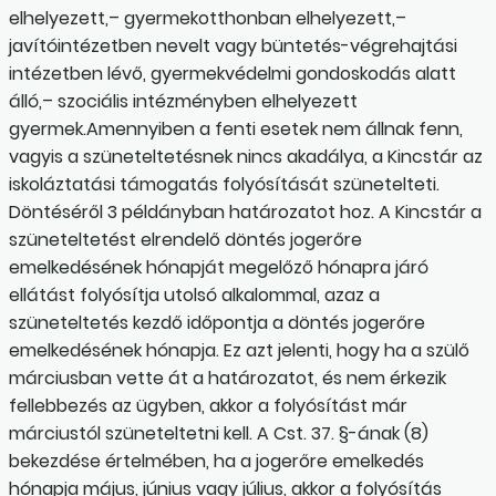
elhelyezett,– gyermekotthonban elhelyezett,–
javítóintézetben nevelt vagy büntetés-végrehajtási
intézetben lévő, gyermekvédelmi gondoskodás alatt
álló,– szociális intézményben elhelyezett
gyermek.Amennyiben a fenti esetek nem állnak fenn,
vagyis a szüneteltetésnek nincs akadálya, a Kincstár az
iskoláztatási támogatás folyósítását szünetelteti.
Döntéséről 3 példányban határozatot hoz. A Kincstár a
szüneteltetést elrendelő döntés jogerőre
emelkedésének hónapját megelőző hónapra járó
ellátást folyósítja utolsó alkalommal, azaz a
szüneteltetés kezdő időpontja a döntés jogerőre
emelkedésének hónapja. Ez azt jelenti, hogy ha a szülő
márciusban vette át a határozatot, és nem érkezik
fellebbezés az ügyben, akkor a folyósítást már
márciustól szüneteltetni kell. A Cst. 37. §-ának (8)
bekezdése értelmében, ha a jogerőre emelkedés
hónapja május, június vagy július, akkor a folyósítás