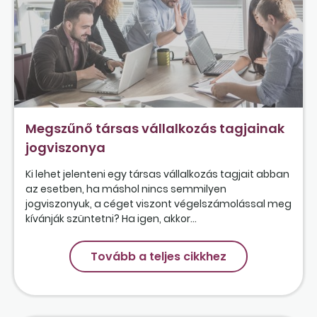
Megszűnő társas vállalkozás tagjainak
jogviszonya
Ki lehet jelenteni egy társas vállalkozás tagjait abban
az esetben, ha máshol nincs semmilyen
jogviszonyuk, a céget viszont végelszámolással meg
kívánják szüntetni? Ha igen, akkor...
Tovább a teljes cikkhez