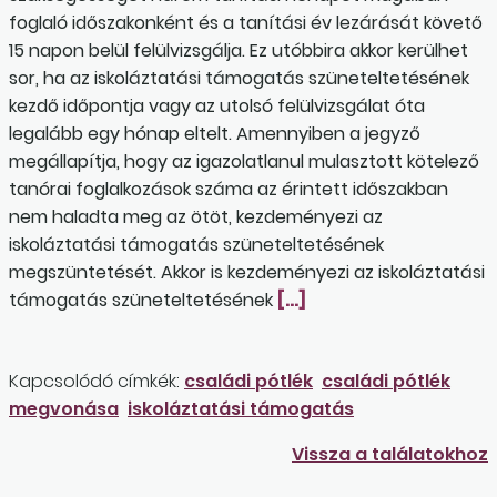
foglaló időszakonként és a tanítási év lezárását követő
15 napon belül felülvizsgálja. Ez utóbbira akkor kerülhet
sor, ha az iskoláztatási támogatás szüneteltetésének
kezdő időpontja vagy az utolsó felülvizsgálat óta
legalább egy hónap eltelt. Amennyiben a jegyző
megállapítja, hogy az igazolatlanul mulasztott kötelező
tanórai foglalkozások száma az érintett időszakban
nem haladta meg az ötöt, kezdeményezi az
iskoláztatási támogatás szüneteltetésének
megszüntetését. Akkor is kezdeményezi az iskoláztatási
támogatás szüneteltetésének
[…]
Kapcsolódó címkék:
családi pótlék
családi pótlék
megvonása
iskoláztatási támogatás
Vissza a találatokhoz