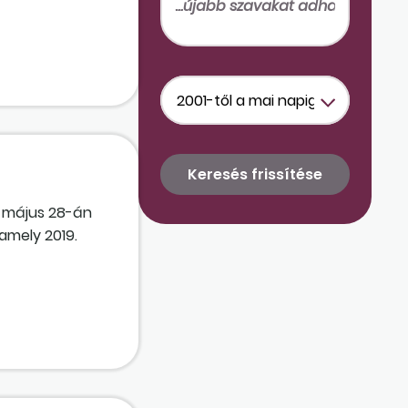
. május 28-án
 amely 2019.
énzes
, ha a bruttó