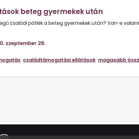
tások beteg gyermekek után
ű családi pótlék a beteg gyermekek után? Van-e valamil
oknak?
0. szeptember 28.
mogatás
családtámogatási ellátások
magasabb össz