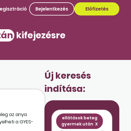
egisztráció
Bejelentkezés
Előfizetés
tán
kifejezésre
Új keresés
indítása:
nleg az anya
ellátások beteg
nyelheti a GYES-
gyermek után
X