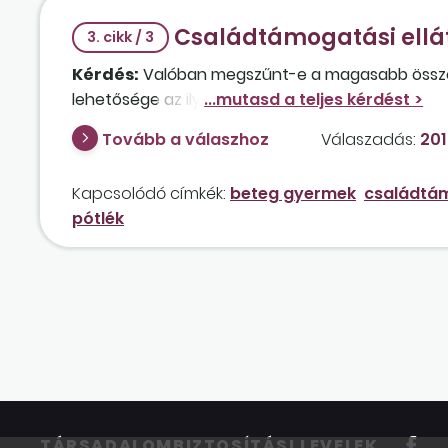
Családtámogatási ellá
3. cikk / 3
Kérdés:
Valóban megszűnt-e a magasabb összeg
lehetősége az ilyen gyermekeket nevelő család
Tovább a válaszhoz
Válaszadás:
201
Kapcsolódó címkék:
beteg gyermek
családtá
pótlék
TÁRSADALOMBIZTOSÍTÁSI LEVELEK