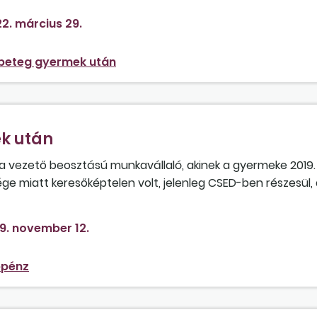
2. március 29.
 beteg gyermek után
k után
 a vezető beosztású munkavállaló, akinek a gyermeke 2019
ége miatt keresőképtelen volt, jelenleg CSED-ben részesül,
egségére tekintettel a gyermekorvos gyermekápolási tápp
et igényelni az anya, illetve melyik ellátással jár jobban
9. november 12.
ppénz