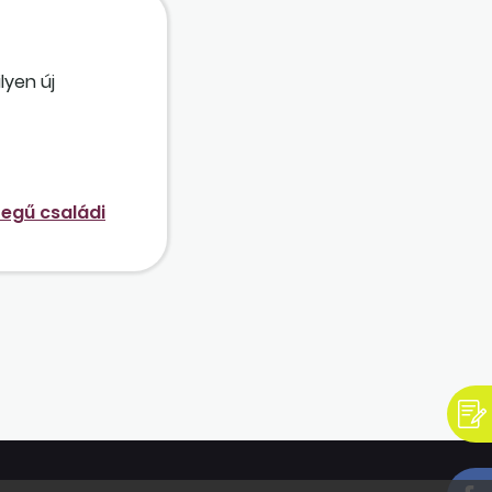
yen új
egű családi