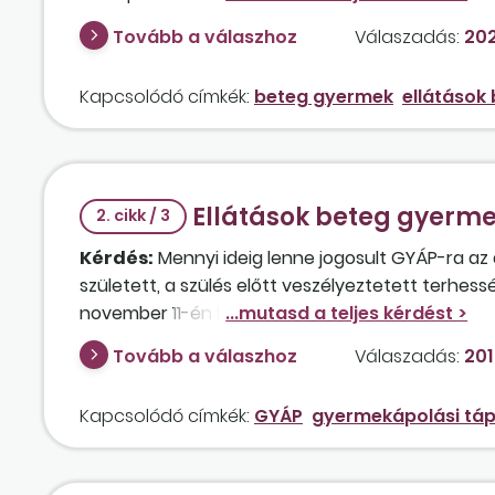
Tovább a válaszhoz
Válaszadás:
202
Kapcsolódó címkék:
beteg gyermek
ellátások
Ellátások beteg gyerme
2. cikk / 3
Kérdés:
Mennyi ideig lenne jogosult GYÁP-ra az
született, a szülés előtt veszélyeztetett terhess
november 11-én lejár, és ezután a gyermek bet
állományba venné? Köteles ebben az esetben GYED-
Tovább a válaszhoz
Válaszadás:
201
havi munkabére 950 000 forint?
Kapcsolódó címkék:
GYÁP
gyermekápolási tá