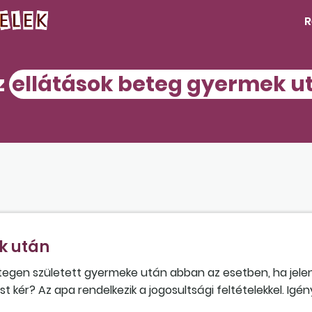
R
z
ellátások beteg gyermek u
k után
tegen született gyermeke után abban az esetben, ha jele
t kér? Az apa rendelkezik a jogosultsági feltételekkel. Igé