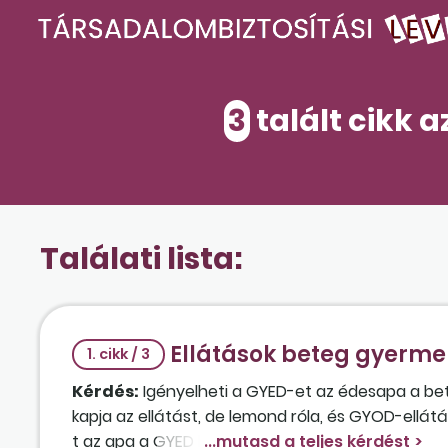
3
talált cikk a
Találati lista:
Ellátások beteg gyerme
1. cikk / 3
Kérdés:
Igényelheti a GYED-et az édesapa a be
kapja az ellátást, de lemond róla, és GYOD-ellátás
t az apa a GYED lejárta után?