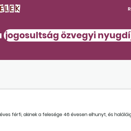
R
a
jogosultság özvegyi nyugdí
éves férfi, akinek a felesége 46 évesen elhunyt, és halálái
en módon kell igényelni az ellátást?