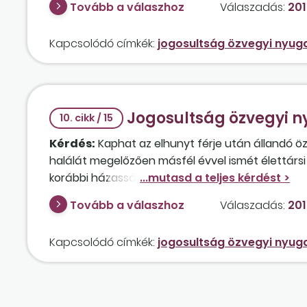
Tovább a válaszhoz
Válaszadás:
201
Kapcsolódó címkék:
jogosultság özvegyi nyugd
Jogosultság özvegyi n
10. cikk / 15
Kérdés:
Kaphat az elhunyt férje után állandó öz
halálát megelőzően másfél évvel ismét élettársi 
korábbi házasságukból két felnőtt közös gyerekü
élettársi kapcsolat óta külön élt, a házasságból 
Tovább a válaszhoz
Válaszadás:
201
esetleg megosztásra kerül?
Kapcsolódó címkék:
jogosultság özvegyi nyugd