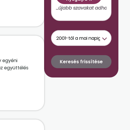
y egyéni
az együttélés
együttélés