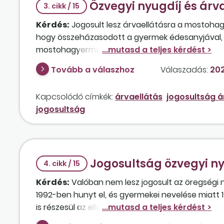
Özvegyi nyugdíj és árv
3. cikk / 15
Kérdés:
Jogosult lesz árvaellátásra a mostoha
hogy összeházasodott a gyermek édesanyjával, é
mostohagyermek az édesapjával lakott. Jogosult 
gyermeke is, aki jelenleg 3 éves?
Tovább a válaszhoz
Válaszadás:
2023
Kapcsolódó címkék:
árvaellátás
jogosultság á
jogosultság
Jogosultság özvegyi ny
4. cikk / 15
Kérdés:
Valóban nem lesz jogosult az öregségi n
1992-ben hunyt el, és gyermekei nevelése miatt 19
is részesül az ellátásban? Hol található meg az