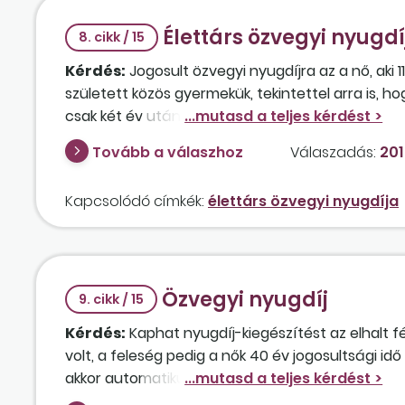
Élettárs özvegyi nyugdí
8. cikk / 15
Kérdés:
Jogosult özvegyi nyugdíjra az a nő, aki 
született közös gyermekük, tekintettel arra is, h
csak két év után vált el?
Tovább a válaszhoz
Válaszadás:
201
Kapcsolódó címkék:
élettárs özvegyi nyugdíja
Özvegyi nyugdíj
9. cikk / 15
Kérdés:
Kaphat nyugdíj-kiegészítést az elhalt f
volt, a feleség pedig a nők 40 év jogosultsági 
akkor automatikusan jár, vagy kérvényezni kell?