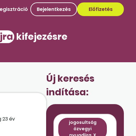
egisztráció
Bejelentkezés
Előfizetés
jra
kifejezésre
Új keresés
indítása:
g 23 év
jogosultság
özvegyi
nyugdíjra
X