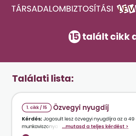
15
talált cikk 
Találati lista:
Özvegyi nyugdíj
1. cikk / 15
Kérdés:
Jogosult lesz özvegyi nyugdíjra az a 49 
munkaviszonya volt? Amennyiben igen, akkor mily