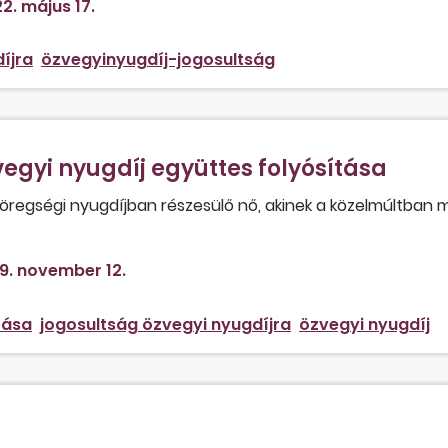
2. május 17.
íjra
özvegyinyugdíj-jogosultság
egyi nyugdíj együttes folyósítása
 öregségi nyugdíjban részesülő nő, akinek a közelmúltban m
9. november 12.
tása
jogosultság özvegyi nyugdíjra
özvegyi nyugdíj