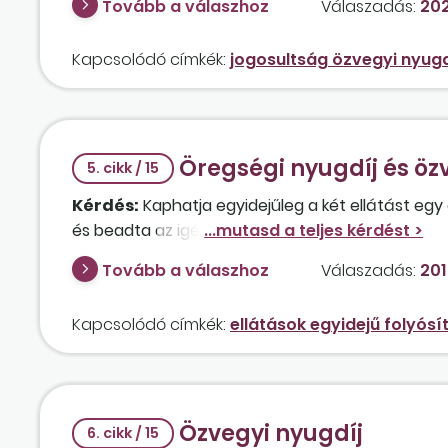
Tovább a válaszhoz
Válaszadás:
202
Kapcsolódó címkék:
jogosultság özvegyi nyugd
Öregségi nyugdíj és özv
5. cikk / 15
Kérdés:
Kaphatja egyidejűleg a két ellátást egy
és beadta az igényét özvegyi nyugdíjra is?
Tovább a válaszhoz
Válaszadás:
201
Kapcsolódó címkék:
ellátások egyidejű folyósí
Özvegyi nyugdíj
6. cikk / 15