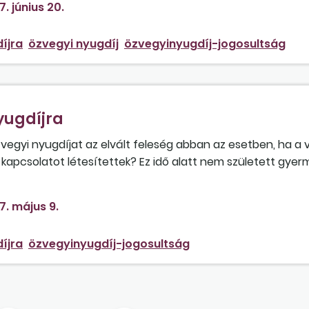
7. június 20.
íjra
özvegyi nyugdíj
özvegyinyugdíj-jogosultság
yugdíjra
vegyi nyugdíjat az elvált feleség abban az esetben, ha a v
kapcsolatot létesítettek? Ez idő alatt nem született gyer
k van. Időközben a volt férj ismét megházasodott, de a fel
pedig nem született gyermek. Megilleti mindkét érintettet a
7. május 9.
íjra
özvegyinyugdíj-jogosultság