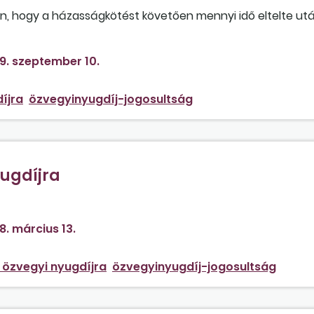
n, hogy a házasságkötést követően mennyi idő eltelte után
9. szeptember 10.
íjra
özvegyinyugdíj-jogosultság
ugdíjra
ség abban az esetben, ha tartásdíjra nem volt jogosult?
8. március 13.
 özvegyi nyugdíjra
özvegyinyugdíj-jogosultság