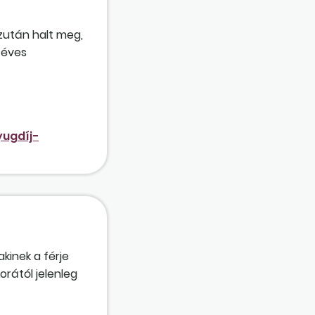
zután halt meg,
 éves
ttal közös
yugdíj-
kinek a férje
orától jelenleg