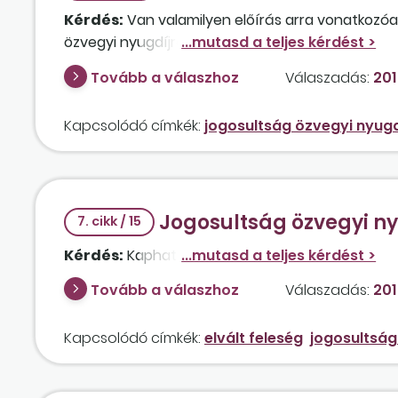
Kérdés:
Van valamilyen előírás arra vonatkozóa
özvegyi nyugdíjra a házastárs?
Tovább a válaszhoz
Válaszadás:
201
Kapcsolódó címkék:
jogosultság özvegyi nyugd
Jogosultság özvegyi ny
7. cikk / 15
Kérdés:
Kaphat özvegyi nyugdíjat az elvált fele
Tovább a válaszhoz
Válaszadás:
201
Kapcsolódó címkék:
elvált feleség
jogosultság