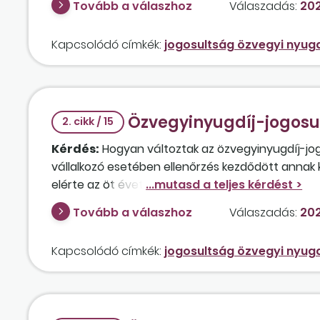
Tovább a válaszhoz
Válaszadás:
202
Kapcsolódó címkék:
jogosultság özvegyi nyugd
Özvegyinyugdíj-jogosu
2. cikk / 15
Kérdés:
Hogyan változtak az özvegyinyugdíj-jogo
vállalkozó esetében ellenőrzés kezdődött annak 
elérte az öt évet? A vállalkozó eddigi ismeretei
hosszának vizsgálatára.
Tovább a válaszhoz
Válaszadás:
202
Kapcsolódó címkék:
jogosultság özvegyi nyugd