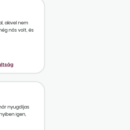
l, akivel nem
még nős volt, és
ultság
 már nyugdíjas
nyiben igen,