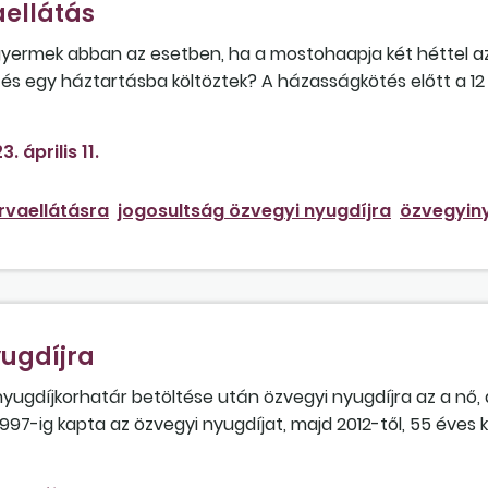
aellátás
gyermek abban az esetben, ha a mostohaapja két héttel a
s egy háztartásba költöztek? A házasságkötés előtt a 12
lesz állandó özvegyi nyugdíjra az anya, ha van egy elhuny
. április 11.
rvaellátásra
jogosultság özvegyi nyugdíjra
özvegyin
ugdíjra
yugdíjkorhatár betöltése után özvegyi nyugdíjra az a nő, a
97-ig kapta az özvegyi nyugdíjat, majd 2012-től, 55 éves k
 erre vonatkozó szabályozás?