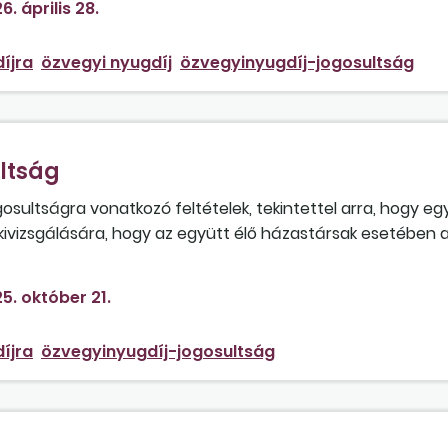
6. április 28.
íjra
özvegyi nyugdíj
özvegyinyugdíj-jogosultság
ltság
sultságra vonatkozó feltételek, tekintettel arra, hogy eg
kivizsgálására, hogy az együtt élő házastársak esetében 
 szerint az együtt élő házastársak esetén nincs szükség az 
5. október 21.
íjra
özvegyinyugdíj-jogosultság