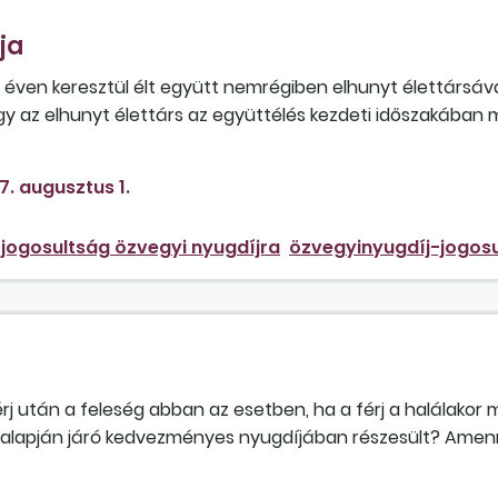
ja
11 éven keresztül élt együtt nemrégiben elhunyt élettársáva
ogy az elhunyt élettárs az együttélés kezdeti időszakában 
7. augusztus 1.
jogosultság özvegyi nyugdíjra
özvegyinyugdíj-jogos
érj után a feleség abban az esetben, ha a férj a halálakor
idő alapján járó kedvezményes nyugdíjában részesült? Amen