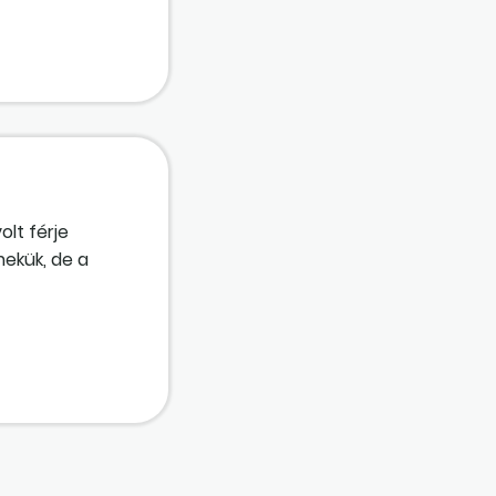
olt férje
mekük, de a
eségétől az
z ellátás, vagy