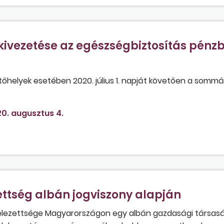
ivezetése az egészségbiztosítás pénzb
őhelyek esetében 2020. július 1. napját követően a sommá
 értesítési kötelezettség?
0. augusztus 4.
ettség albán jogviszony alapján
kötelezettsége Magyarországon egy albán gazdasági társas