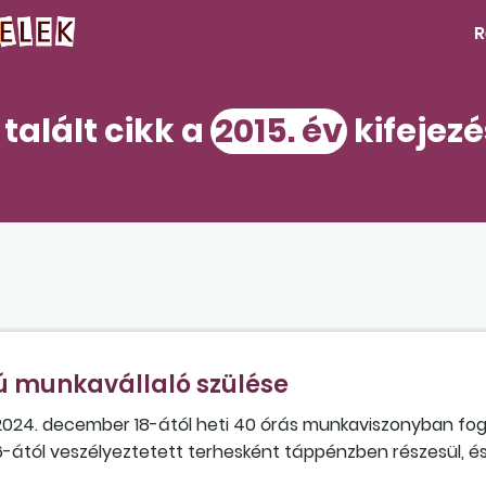
R
talált cikk a
2015. év
kifejezé
 munkavállaló szülése
2024. december 18-ától heti 40 órás munkaviszonyban fog
 16-ától veszélyeztetett terhesként táppénzben részesül, és
adott egy igazolást, mely szerint Törökországban 2020. ápril