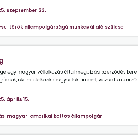
5. szeptember 23.
ése
török állampolgárságú munkavállaló szülése
ég
sége egy magyar vállalkozás által megbízási szerződés ker
árnak, aki rendelkezik magyar lakcímmel, viszont a szerző
zetőt társadalombiztosításijárulék-levonási, illetve
g a hatályos magyar–amerikai szociálpolitikai egyezmény a
5. április 15.
zolás beszerzése szükséges a megbízott magánszemélytől
ás
magyar-amerikai kettős állampolgár