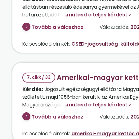
ellátásban részesülő édesanya gyermekével az Am
határozott időtartamra munkát vállalt? Az anya
szja-adózó egyéni vállalkozó. Fennmarad a CSED-
Tovább a válaszhoz
Válaszadás:
202
GYED-folyósítás lejártát követően hogyan alaku
felfüggesztésre kerül a külföldi tartózkodás miat
Kapcsolódó címkék:
CSED-jogosultság
külföl
lejártát követően a magyar székhelyű egyéni válla
jogviszony? Amennyiben a férj Magyarországon i
amerikai munkaviszonya, a magyar munkaszerződé
esetben kettős biztosítási jogviszony?
Amerikai-magyar kettő
A CSED-, illetve GYED-jogosultság vizsgálatánál 
7. cikk / 33
idő? Magyarországi biztosítási jogviszony eseté
Kérdés:
Jogosult egészségügyi ellátásra Magya
abban az esetben, ha a keresőképtelenség az Egy
született, majd 1956-ban került ki az Amerikai Egy
Magyarországon tölti? Az érintett amerikai nyug
Tovább a válaszhoz
Válaszadás:
202
Kapcsolódó címkék:
amerikai-magyar kettős 