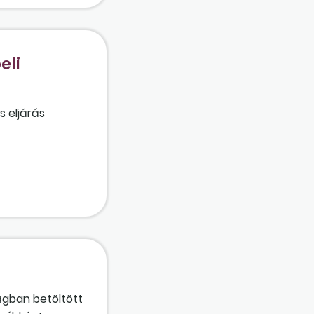
eli
s eljárás
ágban betöltött