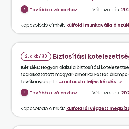
október 31-ig munkaviszonyban biztosított volt.
Tovább a válaszhoz
Válaszadás:
202
Kapcsolódó címkék:
külföldi munkavállaló szül
Biztosítási kötelezetts
2. cikk / 33
Kérdés:
Hogyan alakul a biztosítási kötelezett
foglalkoztatott magyar-amerikai kettős állampolg
tevékenységet Amerikában végezné? Terheli a kifi
szociálishozzájárulásiadó-fizetési kötelezettsé
Tovább a válaszhoz
Válaszadás:
202
Amennyiben nem, akkor kifizetőként milyen iga
igazolására?
Kapcsolódó címkék:
külföldről végzett megbíz