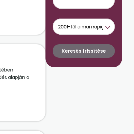
etében
dés alapján a
lapján?
 a mentesség