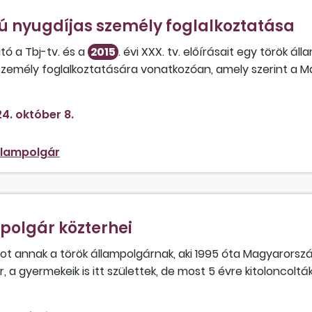
 nyugdíjas személy foglalkoztatása
tó a Tbj-tv. és a
2015
. évi XXX. tv. előírásait egy török á
személy foglalkoztatására vonatkozóan, amely szerint a 
agyar jog alapján is nyugdíjasnak fog minősülni, így a fog
szony? Milyen irat szükséges ebben az esetben ahhoz, hog
4. október 8.
ást vehessen igénybe, tekintettel arra, hogy a munkálta
ek esetében lehet alkalmazni? Szükséges tajszámot igényeln
llampolgár
mpolgár közterhei
ékot annak a török állampolgárnak, aki 1995 óta Magyarorszá
 a gyermekeik is itt születtek, de most 5 évre kitoloncol
 alapított? Hogyan érinti ez a helyzet az egészség-biztosí
bbra is Magyarországon annak ellenére, hogy 5 évig nem jö