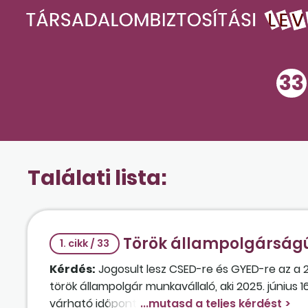
33
Találati lista:
Török állampolgárságú
1. cikk / 33
Kérdés:
Jogosult lesz CSED-re és GYED-re az a 
török állampolgár munkavállaló, aki 2025. június
várható időpontja 2025. október 11.? A dolgozó le