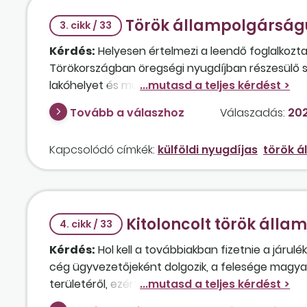
Török állampolgárságú
3. cikk / 33
Kérdés:
Helyesen értelmezi a leendő foglalkozta
Törökországban öregségi nyugdíjban részesülő 
lakóhelyet és munkaviszonyt létesítő személy a m
összefüggésben nem keletkezik biztosítási jogvi
Tovább a válaszhoz
Válaszadás:
202
munkavállaló Magyarországon egészségügyi ellát
szerint a TR/HU 111 nyomtatványt csak kiküldött
Kapcsolódó címkék:
külföldi nyugdíjas
török á
ellenére, hogy nem válik biztosítottá a dolgozó?
Kitoloncolt török álla
4. cikk / 33
Kérdés:
Hol kell a továbbiakban fizetnie a járul
cég ügyvezetőjeként dolgozik, a felesége magyar,
területéről, ezért Szlovákiába ment, és ott céget
nyugdíjra való jogosultságát? Fizetnie kell tová