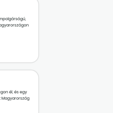
llampolgárságú,
Magyarországon
lalkoztatással
y a
tó értelmezése
i annak
gon él, és egy
ták Magyarország
tásra és a
het ide?