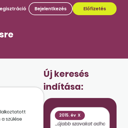
egisztráció
Bejelentkezés
Előfizetés
sre
Új keresés
indítása:
lalkoztatott
2015. év
X
 a szülése
is 1-től 2024.