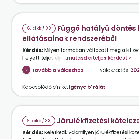
Függő hatályú döntés k
8. cikk / 33
ellátásainak rendszeréből
Kérdés:
Milyen formában változott meg a kifizet
helyett teljes eljárásra való áttérésre vonatkozó
Tovább a válaszhoz
Válaszadás:
202
Kapcsolódó címke:
igényelbírálás
Járulékfizetési kötelez
9. cikk / 33
Kérdés:
Keletkezik valamilyen járulékfizetési 