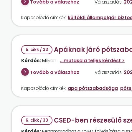
Tovább a válaszhoz
Válaszadás:
202
Kapcsolódó címkék:
külföldi állampolgár bizto
Apáknak járó pótszab
5. cikk / 33
Kérdés:
Milyen módon igényelhető vissza az apák
Tovább a válaszhoz
Válaszadás:
202
Kapcsolódó címkék:
apa pótszabadsága
pót
CSED-ben részesülő sze
6. cikk / 33
Kérdés:
Fennmaradhat a CSED folyósítása a szo