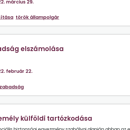
2. március 29.
sítása
török állampolgár
adság elszámolása
nak járó pótszabadság idejére kifizetett juttatás?
2. február 22.
szabadság
mély külföldi tartózkodása
ciális biztonsági egyezmény szabályai alapján abban az e