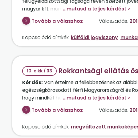
felügyelőbizottsági tagsága révén szerzett jö
magyar kft. munkaviszonyban álló ügyvezetője, és
Tovább a válaszhoz
Válaszadás:
2019
Kapcsolódó címkék:
külföldi jogviszony
munkav
Rokkantsági ellátás ö
10. cikk / 33
Kérdés:
Van értelme a fellebbezésnek az alábbi
egészségkárosodott férfi Magyarországról és Román
hogy mindkét helyen dolgozott. Az ellátás elbírá
arányos részt az ottani 9 év munkaviszony alapján
Tovább a válaszhoz
Válaszadás:
201
leletei és egyéb iratai alapján, mert az állapota
hónapban lezajlott felülvizsgálat során a
2015
.
Kapcsolódó címkék:
megváltozott munkaképe
nyugellátás összegét, és ezt állapították meg új 
korábban jogtalanul felvett ellátást vissza kell fiz