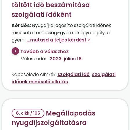
töltött idő beszámítása
szolgálati időként
Kérdés:
Nyugdíjra jogosító szolgálati időnek
minősül a terhességi-gyermekágyi segély, a
gyermekgondozási díj és a gyermekgondozási
segély időszaka?
Tovább a válaszhoz
Válaszadás:
2023. július 18.
Kapcsolódó címkék:
szolgálati idő
szolgálati
időnek minősülő ellátás
Megállapodás
8. cikk / 105
nyugdíjszolgáltatásra