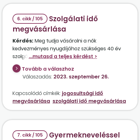
Szolgálati idő
6. cikk / 105
megvásárlása
Kérdés:
Meg tudja vásárolni a nők
kedvezményes nyugdíjához szükséges 40 év
szolgálati időből hiányzó két évet egy
hatvanadik életévét betöltött nő, akinek
Tovább a válaszhoz
megszűnt a munkahelye, és nagyon kevés
Válaszadás:
2023. szeptember 26.
esélye van újat találni?
Kapcsolódó címkék:
jogosultsági idő
megvásárlása
szolgálati idő megvásárlása
Gyermekneveléssel
7. cikk / 105