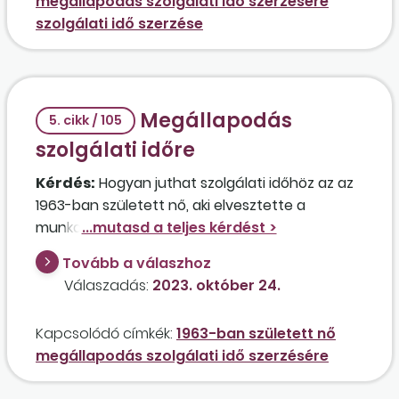
megállapodás szolgálati idő szerzésére
szolgálati idő szerzése
Megállapodás
5. cikk / 105
szolgálati időre
Kérdés:
Hogyan juthat szolgálati időhöz az az
1963-ban született nő, aki elvesztette a
munkahelyét, de nem rendelkezik még 20 év
szolgálati idővel? Mi az a legkisebb összeg,
Tovább a válaszhoz
amivel megszerezhető a szolgálati idő arra az
Válaszadás:
2023. október 24.
időszakra is, amikor az érintett nem dolgozik?
Kapcsolódó címkék:
1963-ban született nő
megállapodás szolgálati idő szerzésére