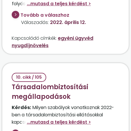
folyósított ideiglenes özvegyi nyugdíj tartama
alatt az az egyéni ügyvéd, aki 2020-ban
Tovább a válaszhoz
betöltötte a nyugdíjkorhatárt, de úgy döntött,
Válaszadás:
2022. április 12.
hogy a nyugdíjnövelés érdekében tovább
dolgozik?
Kapcsolódó címkék:
egyéni ügyvéd
nyugdíjnövelés
10. cikk / 105
Társadalombiztosítási
megállapodások
Kérdés:
Milyen szabályok vonatkoznak 2022-
ben a társadalombiztosítási ellátásokkal
kapcsolatos megállapodáskötés díjaira?