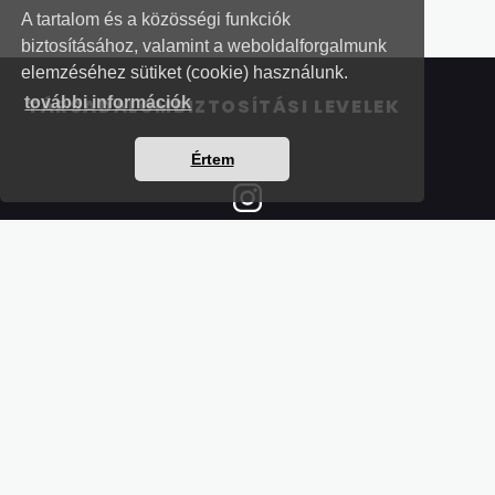
A tartalom és a közösségi funkciók
biztosításához, valamint a weboldalforgalmunk
elemzéséhez sütiket (cookie) használunk.
további információk
TÁRSADALOMBIZTOSÍTÁSI LEVELEK
Értem
Részletek a bankkártyás fizetésről
Kérdések és válaszok a bankkártyás fizetésről
Hogyan használjam?