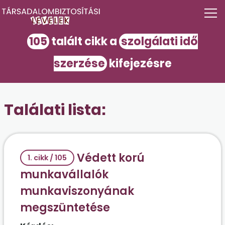
105
talált cikk a
szolgálati idő
szerzése
kifejezésre
Találati lista:
Védett korú
1. cikk / 105
munkavállalók
munkaviszonyának
megszüntetése