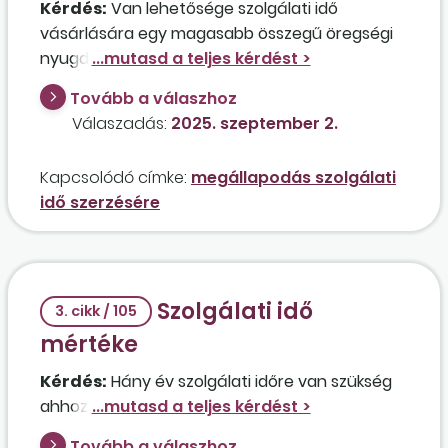
Kérdés:
Van lehetősége szolgálati idő
valamilyen alternatív megoldás az ilyen
vásárlására egy magasabb összegű öregségi
helyzetek kezelésére, mivel az ilyen
nyugdíj érdekében annak a személynek, aki
megállapodások kizárólagos célja, hogy a
jelenleg 32 év szolgálati idővel rendelkezik?
munkavállalót ne érje hátrány amiatt, hogy
Tovább a válaszhoz
Amennyiben igen, hogyan kell elindítani az
védett korban szűnik meg a munkaviszonya?
Válaszadás:
2025. szeptember 2.
eljárást?
Megfelelő alternatíva lehet ebben az esetben
a szolgálati idő megvásárlása a Tbj-tv. 48. §-a
Kapcsolódó címke:
megállapodás szolgálati
alapján?
idő szerzésére
Szolgálati idő
3. cikk / 105
mértéke
Kérdés:
Hány év szolgálati időre van szükség
ahhoz, hogy a nyugdíj megállapítható legyen?
Tovább a válaszhoz