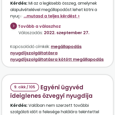
Kérdés:
Mi az a legkisebb összeg, amelynek
alapulvételével megállapodást lehet kötni a
nyugellátás biztosítása érdekében, ha az
érintett személy jelenleg nem dolgozik, csak a
Tovább a válaszhoz
gyermeke támogatja havonta egy csekély
Válaszadás:
2022. szeptember 27.
összeggel?
Kapcsolódó címkék:
megállapodás
nyugdíjszolgáltatásra
nyugdíjszolgáltatásra kötött megállapodás
Egyéni ügyvéd
9. cikk / 105
ideiglenes özvegyi nyugdíja
Kérdés:
Valóban nem szerzett további
szolgálati időt a felesége halálára tekintettel