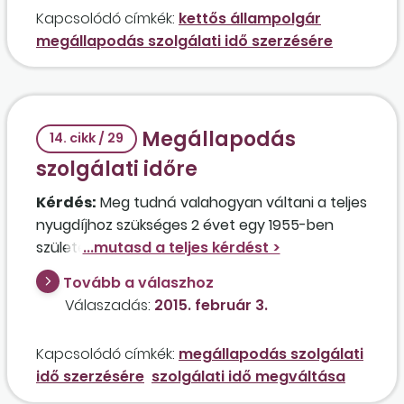
további szolgálati időt szeretne szerezni a
Kapcsolódó címkék:
kettős állampolgár
jelenlegi 15 év Magyarországon szerzett
megállapodás szolgálati idő szerzésére
szolgálati ideje kiegészítésére? Amennyiben
igen, milyen feltételekkel és maximum hány
évre?
Megállapodás
14. cikk / 29
szolgálati időre
Kérdés:
Meg tudná valahogyan váltani a teljes
nyugdíjhoz szükséges 2 évet egy 1955-ben
született személy, aki 27 éves kora óta
pánikbetegségben szenved, jelenleg
Tovább a válaszhoz
rokkantsági ellátásban részesül, és 15 év
Válaszadás:
2015. február 3.
szolgálati idővel rendelkezik, valamint 3 évig
GYES-ben részesült?
Kapcsolódó címkék:
megállapodás szolgálati
idő szerzésére
szolgálati idő megváltása