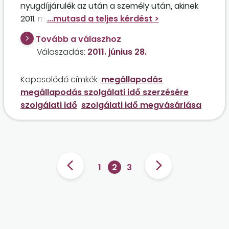
nyugdíjjárulék az után a személy után, akinek
2011. május 31-én megszűnik a munkaviszonya,
és decemberben meg lenne a 40 éves
Tovább a válaszhoz
szolgálati ideje, tehát el tudna menni
Válaszadás:
2011. június 28.
nyugdíjba?
Kapcsolódó címkék:
megállapodás
megállapodás szolgálati idő szerzésére
szolgálati idő
szolgálati idő megvásárlása
1
2
3