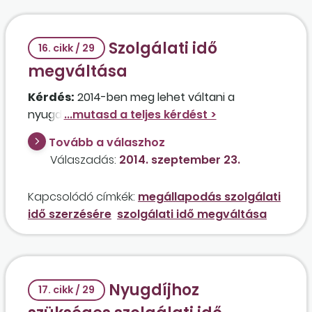
Szolgálati idő
16. cikk / 29
megváltása
Kérdés:
2014-ben meg lehet váltani a
nyugdíjhoz hiányzó éveket?
Tovább a válaszhoz
Válaszadás:
2014. szeptember 23.
Kapcsolódó címkék:
megállapodás szolgálati
idő szerzésére
szolgálati idő megváltása
Nyugdíjhoz
17. cikk / 29