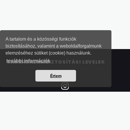
A tartalom és a közösségi funkciók
biztosításához, valamint a weboldalforgalmunk
elemzéséhez sütiket (cookie) használunk.
további információk
TÁRSADALOMBIZTOSÍTÁSI LEVELEK
Értem
Részletek a bankkártyás fizetésről
Kérdések és válaszok a bankkártyás fizetésről