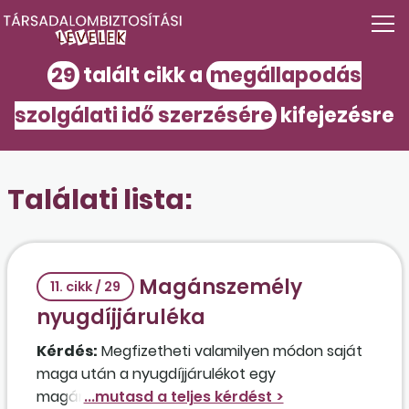
29
talált cikk a
megállapodás
szolgálati idő szerzésére
kifejezésre
Találati lista:
Magánszemély
11. cikk / 29
nyugdíjjáruléka
Kérdés:
Megfizetheti valamilyen módon saját
maga után a nyugdíjjárulékot egy
magánszemély, aki két év múlva tölti be a