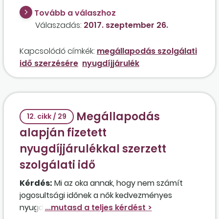
nyugdíjkorhatárát, és jelenleg semmilyen
Tovább a válaszhoz
biztosítási kötelezettséggel járó jogviszonyban
Válaszadás:
2017. szeptember 26.
nem áll?
Kapcsolódó címkék:
megállapodás szolgálati
idő szerzésére
nyugdíjjárulék
Megállapodás
12. cikk / 29
alapján fizetett
nyugdíjjárulékkal szerzett
szolgálati idő
Kérdés:
Mi az oka annak, hogy nem számít
jogosultsági időnek a nők kedvezményes
nyugdíjának igénylésekor a megállapodás