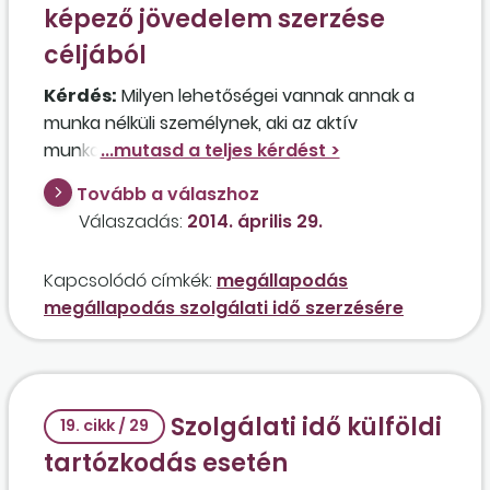
képező jövedelem szerzése
céljából
Kérdés:
Milyen lehetőségei vannak annak a
munka nélküli személynek, aki az aktív
munkakeresés ellenére sem talál munkahelyet,
de szeretné, ha ez az időszak valamilyen
Tovább a válaszhoz
módon szolgálati időnek számítana?
Válaszadás:
2014. április 29.
Kapcsolódó címkék:
megállapodás
megállapodás szolgálati idő szerzésére
Szolgálati idő külföldi
19. cikk / 29
tartózkodás esetén