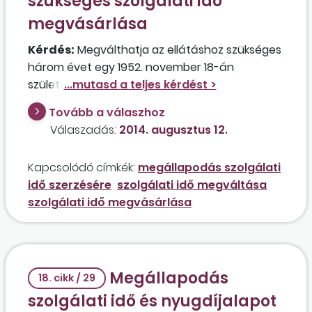
szükséges szolgálati idő
megvásárlása
Kérdés:
Megválthatja az ellátáshoz szükséges
három évet egy 1952. november 18-án
született személy, aki előrehozott öregségi
nyugdíjba szeretne vonulni, de csak 17 év
Tovább a válaszhoz
szolgálati idővel rendelkezik? Mennyit kell
Válaszadás:
2014. augusztus 12.
befizetnie és mi ennek a módja?
Kapcsolódó címkék:
megállapodás szolgálati
idő szerzésére
szolgálati idő megváltása
szolgálati idő megvásárlása
Megállapodás
18. cikk / 29
szolgálati idő és nyugdíjalapot