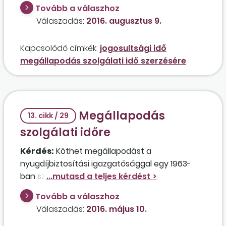
alapján fizetett nyugdíjjárulékkal szerzett idő?
Tovább a válaszhoz
Válaszadás:
2016. augusztus 9.
Kapcsolódó címkék:
jogosultsági idő
megállapodás szolgálati idő szerzésére
Megállapodás
13. cikk / 29
szolgálati időre
Kérdés:
Köthet megállapodást a
nyugdíjbiztosítási igazgatósággal egy 1963-
ban született amerikai- magyar kettős
állampolgárságú férfi, aki rendelkezik
Tovább a válaszhoz
magyarországi lakcímmel, és az öregségi teljes
Válaszadás:
2016. május 10.
nyugdíjra való jogosultság elérése céljából