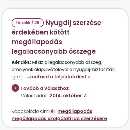
Nyugdíj szerzése
15. cikk / 29
érdekében kötött
megállapodás
legalacsonyabb összege
Kérdés:
Mi az a legalacsonyabb összeg,
amelynek alapulvételével a nyugdíj-biztosítási
igazgatóságon a nyugdíjhoz megállapodást
tud kötni az a magánszemély, akinek jelenleg
Tovább a válaszhoz
nincs munkahelye?
Válaszadás:
2014. október 7.
Kapcsolódó címkék:
megállapodás
megállapodás szolgálati idő szerzésére