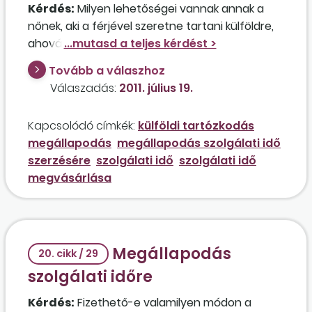
Kérdés:
Milyen lehetőségei vannak annak a
nőnek, aki a férjével szeretne tartani külföldre,
ahová külszolgálatra rendelték, de a nyugdíj-
biztosítási jogviszonyát nem szeretné
Tovább a válaszhoz
megszakítani?
Válaszadás:
2011. július 19.
Kapcsolódó címkék:
külföldi tartózkodás
megállapodás
megállapodás szolgálati idő
szerzésére
szolgálati idő
szolgálati idő
megvásárlása
Megállapodás
20. cikk / 29
szolgálati időre
Kérdés:
Fizethető-e valamilyen módon a