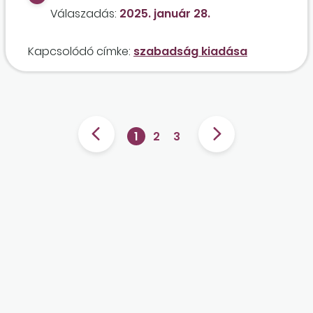
munkáltató viszont igényt tart a
Válaszadás:
2025. január 28.
munkavégzésre, mert egy nagyobb
megrendelése érkezett?
Kapcsolódó címke:
szabadság kiadása
1
2
3