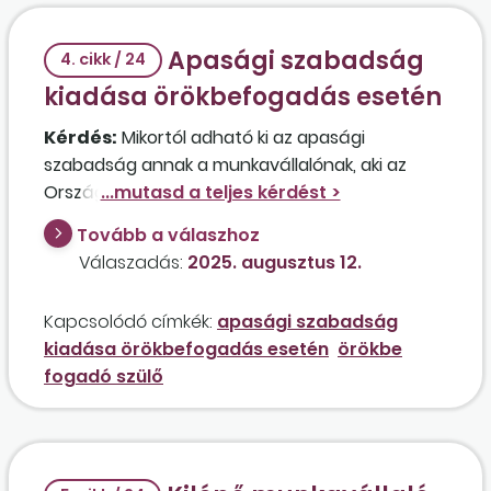
Apasági szabadság
4. cikk / 24
kiadása örökbefogadás esetén
Kérdés:
Mikortól adható ki az apasági
szabadság annak a munkavállalónak, aki az
Országos Gyermekvédelmi Szakszolgálat által
kiállított igazolást hozott arról, hogy a
Tovább a válaszhoz
feleségével együtt megkezdték a barátkozást
Válaszadás:
2025. augusztus 12.
egy kislánnyal örökbefogadási szándékkal? A
szakszolgálat igazolása alapján a dolgozó 10
Kapcsolódó címkék:
apasági szabadság
munkanapra mentesül a munkavégzési
kiadása örökbefogadás esetén
örökbe
kötelezettség alól az örökbefogadás
fogadó szülő
előkészítése időszakában, de szeretne több
időt tölteni a gyermekkel, ezért több
szabadságra lenne szüksége. Kiadható az
apasági szabadság az örökbefogadást