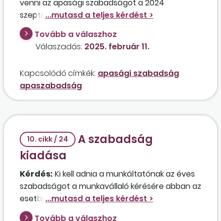
venni az apasági szabadságot a 2024
szeptemberében született gyermeke után az
apa abban az esetben, ha 2024-ben egy napot
Tovább a válaszhoz
sem vett igénybe?
Válaszadás:
2025. február 11.
Kapcsolódó címkék:
apasági szabadság
apaszabadság
A szabadság
10. cikk / 24
kiadása
Kérdés:
Ki kell adnia a munkáltatónak az éves
szabadságot a munkavállaló kérésére abban az
esetben, ha a dolgozó arra hivatkozik, hogy
befizetett egy kéthetes külföldi utazásra, a
Tovább a válaszhoz