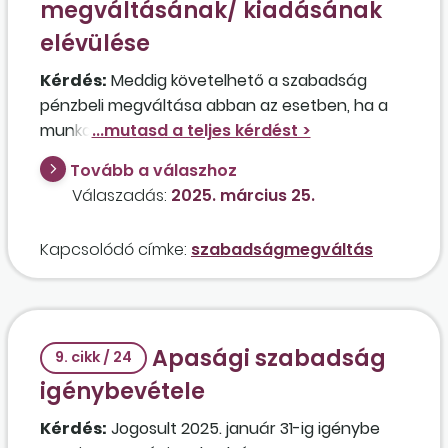
megváltásának/ kiadásának
elévülése
Kérdés:
Meddig követelhető a szabadság
pénzbeli megváltása abban az esetben, ha a
munkavállaló nem veszi igénybe az őt megillető
szabadidőt?
Tovább a válaszhoz
Válaszadás:
2025. március 25.
Kapcsolódó címke:
szabadságmegváltás
Apasági szabadság
9. cikk / 24
igénybevétele
Kérdés:
Jogosult 2025. január 31-ig igénybe