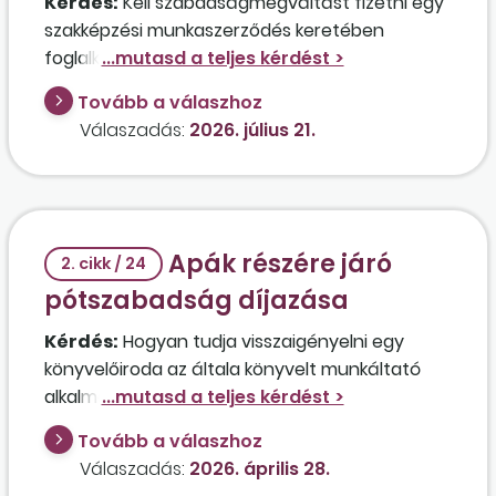
Kérdés:
Kell szabadságmegváltást fizetni egy
szakképzési munkaszerződés keretében
foglalkoztatott diák számára, ha a
foglalkoztatója öt munkanap szabadságot nem
Tovább a válaszhoz
tudott kiadni a részére? Amennyiben igen,
Válaszadás:
2026. július 21.
akkor milyen közterheket kell megfizetni a
kifizetett juttatás után?
Apák részére járó
2. cikk / 24
pótszabadság díjazása
Kérdés:
Hogyan tudja visszaigényelni egy
könyvelőiroda az általa könyvelt munkáltató
alkalmazottja által igénybe vett apák részére
járó pótszabadság idejére járó díjazást?
Tovább a válaszhoz
Válaszadás:
2026. április 28.