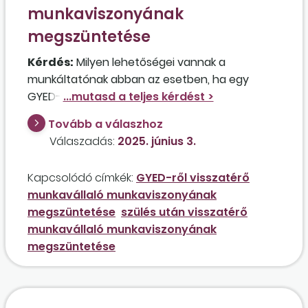
vehetők a tavalyról áthozott napok ebben az
munkaviszonyának
esetben?
megszüntetése
Kérdés:
Milyen lehetőségei vannak a
munkáltatónak abban az esetben, ha egy
GYED-ben részesülő kismama, megszakítva a
fizetés nélküli szabadságot, vissza szeretne
Tovább a válaszhoz
menni a munkahelyére recepciós munkakörbe,
Válaszadás:
2025. június 3.
de a helyére már felvettek egy másik dolgozót,
a kismamát pedig a továbbiakban nem kívánják
Kapcsolódó címkék:
GYED-ről visszatérő
foglalkoztatni?
munkavállaló munkaviszonyának
megszüntetése
szülés után visszatérő
munkavállaló munkaviszonyának
megszüntetése