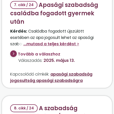
Apasági szabadság
7. cikk / 24
családba fogadott gyermek
után
Kérdés:
Családba fogadott újszülött
esetében az apa jogosult lehet az apasági
szabadság igénybevételére? Az apasági
szabadság célja, hogy a gyermeknevelés
Tovább a válaszhoz
kezdetén az apa is részt vállaljon a gyermek
Válaszadás:
2025. május 13.
gondozásában/nevelésében. A befogadó apa
ugyanúgy kiveszi a részét a gondozással
Kapcsolódó címkék:
apasági szabadság
együtt járó feladatokból, mintha saját vagy
jogosultság apasági szabadságra
örökbe fogadott gyermeke lenne.
A szabadság
8. cikk / 24