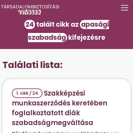
24
talált cikk az
apasági
szabadság
kifejezésre
Találati lista:
Szakképzési
1. cikk / 24
munkaszerződés keretében
foglalkoztatott diák
szabadságmegváltása