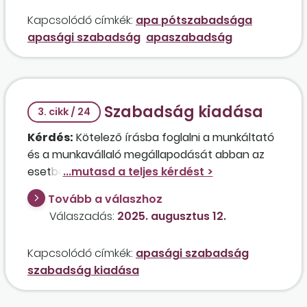
Kapcsolódó címkék:
apa pótszabadsága
apasági szabadság
apaszabadság
Szabadság kiadása
3. cikk / 24
Kérdés:
Kötelező írásba foglalni a munkáltató
és a munkavállaló megállapodását abban az
esetben, ha a munkáltató nem tud évente
egybefüggő 14 nap szabadságot kiadni, a
Tovább a válaszhoz
munkavállaló pedig lemond az egybefüggő
Válaszadás:
2025. augusztus 12.
szabadságról, mert inkább több részletben
szeretné igénybe venni az éves rendes
Kapcsolódó címkék:
apasági szabadság
szabadságát? Milyen következményekkel jár ez
szabadság kiadása
a megállapodás a munkáltatóra, illetve a
munkavállalóra?