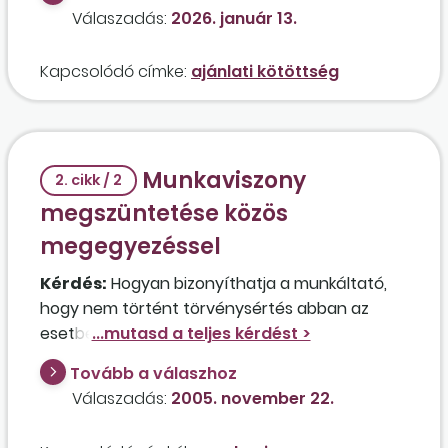
Válaszadás:
2026. január 13.
Kapcsolódó címke:
ajánlati kötöttség
Munkaviszony
2. cikk / 2
megszüntetése közös
megegyezéssel
Kérdés:
Hogyan bizonyíthatja a munkáltató,
hogy nem történt törvénysértés abban az
esetben, ha egy munkaviszonyát közös
megegyezéssel megszüntető munkavállaló, aki
Tovább a válaszhoz
átvette az elkészült kilépőpapírjait, néhány hét
Válaszadás:
2005. november 22.
múlva munkaügyi bírósághoz fordult azzal az
indokkal, hogy nem ismeri el a munkaviszony