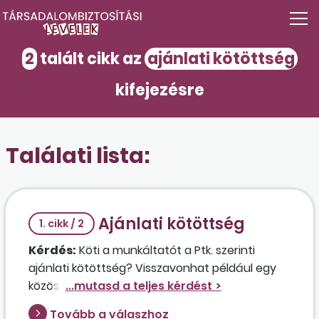
2
talált cikk az
ajánlati kötöttség
kifejezésre
Találati lista:
Ajánlati kötöttség
1. cikk / 2
Kérdés:
Köti a munkáltatót a Ptk. szerinti
ajánlati kötöttség? Visszavonhat például egy
közös megegyezésre e-mailben tett ajánlatot,
ha annak aláírása még nem történt meg?
Tovább a válaszhoz