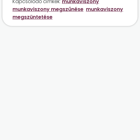
Kapcsolódó címkék:
munkaviszony
megszüntetését?
munkaviszony megszűnése
munkaviszony
megszüntetése