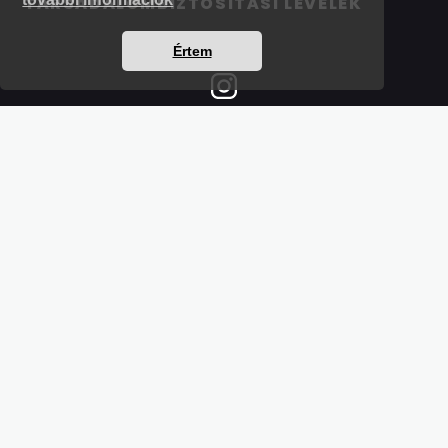
TÁRSADALOMBIZTOSÍTÁSI LEVELEK
Értem
Részletek a bankkártyás fizetésről
Kérdések és válaszok a bankkártyás fizetésről
Hogyan használjam?
Tartalomjegyzék