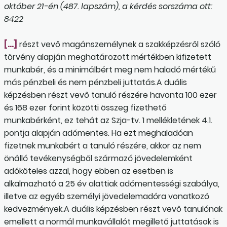
október 21-én (487. lapszám), a kérdés sorszáma ott:
8422
[…]
részt vevő magánszemélynek a szakképzésről szóló
törvény alapján meghatározott mértékben kifizetett
munkabér, és a minimálbért meg nem haladó mértékű
más pénzbeli és nem pénzbeli juttatás.A duális
képzésben részt vevő tanuló részére havonta 100 ezer
és 168 ezer forint közötti összeg fizethető
munkabérként, ez tehát az Szja-tv. 1 mellékletének 4.1.
pontja alapján adómentes. Ha ezt meghaladóan
fizetnek munkabért a tanuló részére, akkor az nem
önálló tevékenységből származó jövedelemként
adóköteles azzal, hogy ebben az esetben is
alkalmazható a 25 év alattiak adómentességi szabálya,
illetve az egyéb személyi jövedelemadóra vonatkozó
kedvezmények.A duális képzésben részt vevő tanulónak
emellett a normál munkavállalót megillető juttatások is