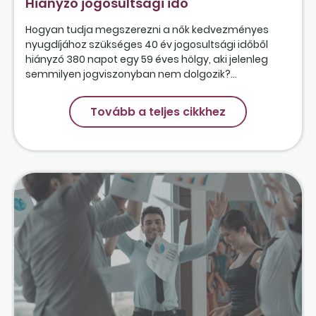
Hiányzó jogosultsági idő
Hogyan tudja megszerezni a nők kedvezményes
nyugdíjához szükséges 40 év jogosultsági időből
hiányzó 380 napot egy 59 éves hölgy, aki jelenleg
semmilyen jogviszonyban nem dolgozik?...
Tovább a teljes cikkhez