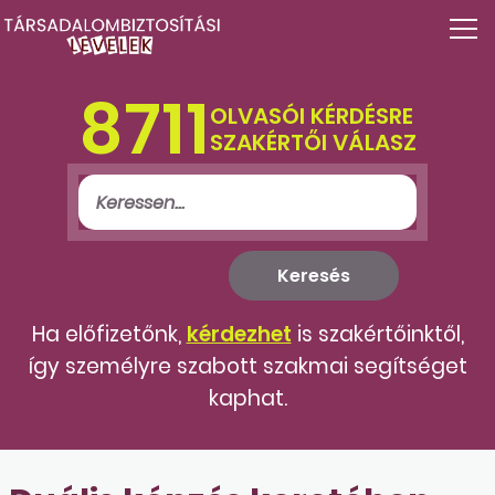
8711
OLVASÓI KÉRDÉSRE
SZAKÉRTŐI VÁLASZ
Ha előfizetőnk,
kérdezhet
is szakértőinktől,
így személyre szabott szakmai segítséget
kaphat.