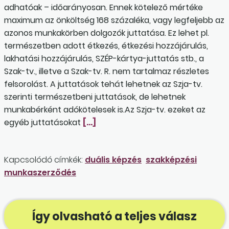
adhatóak – időarányosan. Ennek kötelező mértéke
maximum az önköltség 168 százaléka, vagy legfeljebb az
azonos munkakörben dolgozók juttatása. Ez lehet pl.
természetben adott étkezés, étkezési hozzájárulás,
lakhatási hozzájárulás, SZÉP-kártya-juttatás stb., a
Szak-tv., illetve a Szak-tv. R. nem tartalmaz részletes
felsorolást. A juttatások tehát lehetnek az Szja-tv.
szerinti természetbeni juttatások, de lehetnek
munkabérként adókötelesek is.Az Szja-tv. ezeket az
egyéb juttatásokat
[…]
Kapcsolódó címkék:
duális képzés
szakképzési
munkaszerződés
Így olvasható a teljes válasz