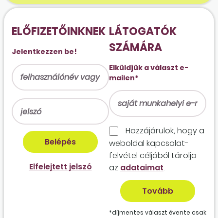
ELŐFIZETŐINKNEK
LÁTOGATÓK
SZÁMÁRA
Jelentkezzen be!
Elküldjük a választ e-
mailen*
Hozzájárulok, hogy a
weboldal kapcso­lat­
felvétel céljából tárolja
Elfelejtett jelszó
az
adataimat
.
*díjmentes választ évente csak