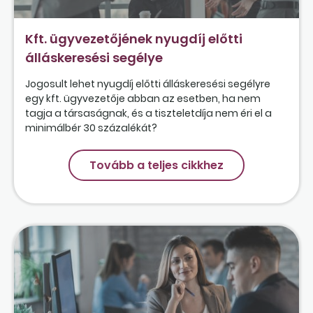
Kft. ügyvezetőjének nyugdíj előtti
álláskeresési segélye
Jogosult lehet nyugdíj előtti álláskeresési segélyre
egy kft. ügyvezetője abban az esetben, ha nem
tagja a társaságnak, és a tiszteletdíja nem éri el a
minimálbér 30 százalékát?
Tovább a teljes cikkhez