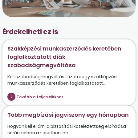
Érdekelheti ez is
Szakképzési munkaszerződés keretében
foglalkoztatott diák
szabadságmegváltása
Kell szabadságmegváltást fizetni egy szakképzési
munkaszerződés keretében foglalkoztatott...
Tovább a teljes cikkhez
Több megbízási jogviszony egy hónapban
Hogyan kell eljárni a biztosítási kötelezettség elbírálása
során abban az esetben, ha...