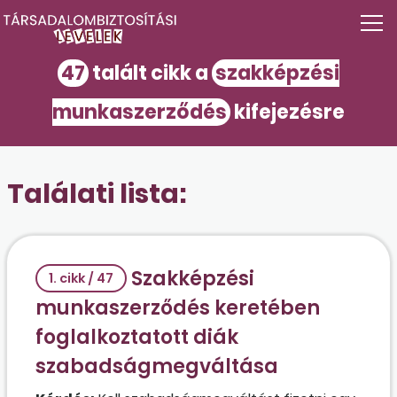
47
talált cikk a
szakképzési
munkaszerződés
kifejezésre
Találati lista:
Szakképzési
1. cikk / 47
munkaszerződés keretében
foglalkoztatott diák
szabadságmegváltása