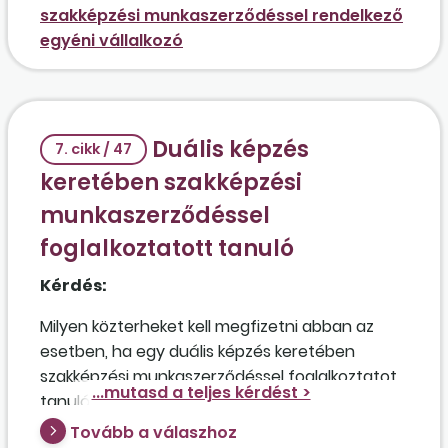
szakképzési munkaszerződéssel rendelkező
egyéni vállalkozó
Duális képzés
7. cikk / 47
keretében szakképzési
munkaszerződéssel
foglalkoztatott tanuló
Kérdés:
Milyen közterheket kell megfizetni abban az
esetben, ha egy duális képzés keretében
szakképzési munkaszerződéssel foglalkoztatott
tanuló szerződés szerinti juttatása havi 100.000
forint, de a foglalkoztató szeretne 400.000
Tovább a válaszhoz