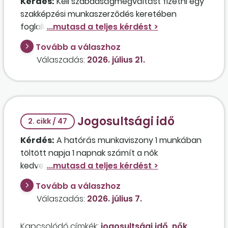
Kérdés:
Kell szabadságmegváltást fizetni egy
szakképzési munkaszerződés keretében
foglalkoztatott diák számára, ha a
foglalkoztatója öt munkanap szabadságot nem
Tovább a válaszhoz
tudott kiadni a részére? Amennyiben igen,
Válaszadás:
2026. július 21.
akkor milyen közterheket kell megfizetni a
kifizetett juttatás után?
Jogosultsági idő
2. cikk / 47
Kérdés:
A hatórás munkaviszony 1 munkában
töltött napja 1 napnak számít a nők
kedvezményes nyugdíjához szükséges
jogosultsági idő számítása során, ha bruttó
Tovább a válaszhoz
370 ezer forint bért kapok?
Válaszadás:
2026. július 7.
Kapcsolódó címkék:
jogosultsági idő
nők