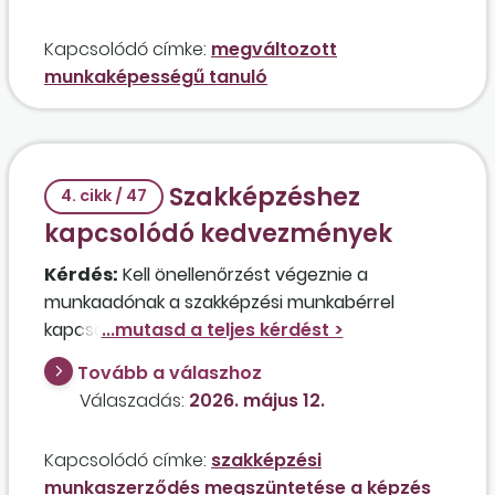
Kapcsolódó címke:
megváltozott
munkaképességű tanuló
Szakképzéshez
4. cikk / 47
kapcsolódó kedvezmények
Kérdés:
Kell önellenőrzést végeznie a
munkaadónak a szakképzési munkabérrel
kapcsolatos adókedvezményekkel
összefüggésben abban az esetben, ha egy
Tovább a válaszhoz
munkavállalóval szakképzési munkaszerződést
Válaszadás:
2026. május 12.
létesítettek, megosztva a napi 8 órás
munkaviszonyát, de a dolgozó abbahagyta a
Kapcsolódó címke:
szakképzési
képzést, és megszüntette a jogviszonyát?
munkaszerződés megszüntetése a képzés