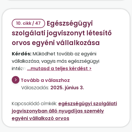
Egészségügyi
10. cikk / 47
szolgálati jogviszonyt létesítő
orvos egyéni vállalkozása
Kérdés:
Működhet tovább az egyéni
vállalkozása, vagyis más egészségügyi
intézménnyel köthet vállalkozási szerződést
egy egyéni vállalkozó orvos, aki egy állami
Tovább a válaszhoz
egészségügyi intézménnyel kórházi szolgálati
Válaszadás:
2025. június 3.
jogviszonyt létesít? Amennyiben működhet
tovább a vállalkozás, maradhat továbbra is
Kapcsolódó címkék:
egészségügyi szolgálati
kiegészítő tevékenységű a vállalkozó orvos, aki
jogviszonyban álló nyugdíjas személy
saját jogú nyugdíjban részesül, de a szolgálati
egyéni vállalkozó orvos
jogviszonyra tekintettel a nyugellátás
folyósítása szünetel?