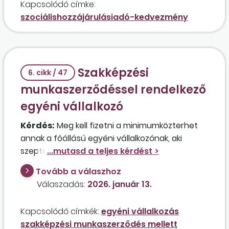
Kapcsolódó címke:
jogviszonyra? Hogyan kell alkalmazni a
szociálishozzájárulásiadó-kedvezmény
kedvezményt, ha az egyik munkavállaló esetén
a kedvezményezett foglalkoztatás kezdete a
NAV-tól kapott igazolás alapján 2023. június 12.,
a szakképzési jogviszonya viszont 2024. október
Szakképzési
6. cikk / 47
16-án kezdődött?
munkaszerződéssel rendelkező
egyéni vállalkozó
Kérdés:
Meg kell fizetni a minimumközterhet
annak a főállású egyéni vállalkozónak, aki
szeptemberben esti tagozaton iskolát kezdett,
és a képzés keretein belül szakképzési
Tovább a válaszhoz
munkaszerződés alapján 1131 jogviszonykóddal,
Válaszadás:
2026. január 13.
heti 40 munkaórában bejelentették a ’T1041-es
nyomtatványon? Az érintett havibére bruttó
Kapcsolódó címkék:
egyéni vállalkozás
100 ezer forint.
szakképzési munkaszerződés mellett