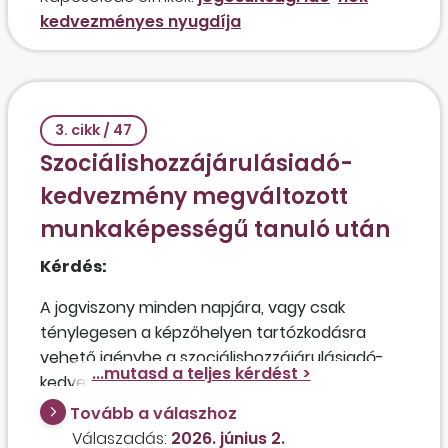
kedvezményes nyugdíja
3. cikk / 47
Szociálishozzájárulásiadó-
kedvezmény megváltozott
munkaképességű tanuló után
Kérdés:
A jogviszony minden napjára, vagy csak
ténylegesen a képzőhelyen tartózkodásra
vehető igénybe a szociálishozzájárulásiadó-
kedvezmény egy szakképzési
munkaszerződéssel alkalmazott tanuló után, aki
Tovább a válaszhoz
megváltozott munkaképességű?
Válaszadás:
2026. június 2.