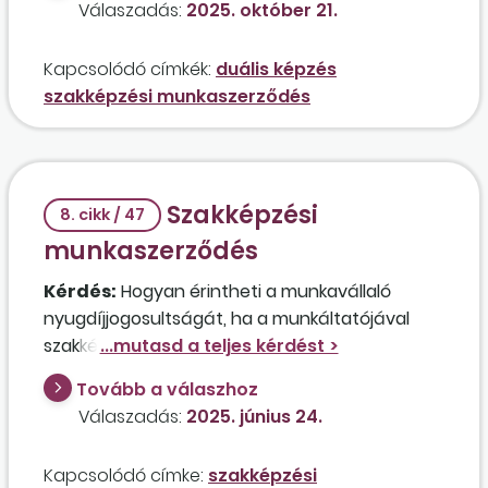
forint összegű bruttó munkabért kifizetni a
Válaszadás:
2025. október 21.
tanulónak?
Kapcsolódó címkék:
duális képzés
szakképzési munkaszerződés
Szakképzési
8. cikk / 47
munkaszerződés
Kérdés:
Hogyan érintheti a munkavállaló
nyugdíjjogosultságát, ha a munkáltatójával
szakképzési munkaszerződést létesített oly
módon, hogy a heti 40 órás munkaviszonyát
Tovább a válaszhoz
heti 10 órás részmunkaidős munkaviszonyra
Válaszadás:
2025. június 24.
módosították, a szakképzési munkaszerződés
alapján pedig heti 36 órát dolgozik?
Kapcsolódó címke:
szakképzési