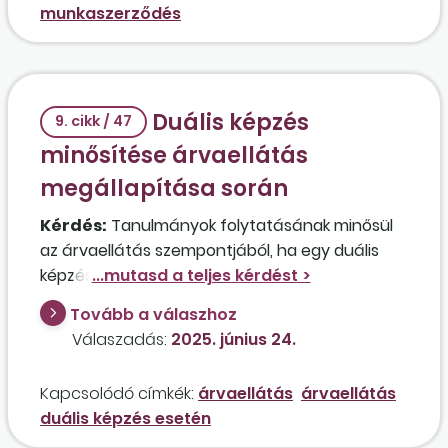
munkaszerződés
Duális képzés
9. cikk / 47
minősítése árvaellátás
megállapítása során
Kérdés:
Tanulmányok folytatásának minősül
az árvaellátás szempontjából, ha egy duális
képzés keretében tanuló nagykorú
munkavállaló szakképzési munkaszerződéssel
Tovább a válaszhoz
rendelkezik?
Válaszadás:
2025. június 24.
Kapcsolódó címkék:
árvaellátás
árvaellátás
duális képzés esetén