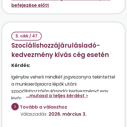
befejezése előtt
5. cikk / 47
Szociálishozzájárulásiadó-
kedvezmény kivás cég esetén
Kérdés:
Igénybe veheti mindkét jogviszonyra tekintettel
a munkaerőpiacra lépők utáni
szociálishozzájárulásiadó-kedvezményt egy
kivás vállalkozó, amely több munkavállalójával is
szakképzési munkaszerződést létesített, amely
Tovább a válaszhoz
alapján a jogviszonyok megbontásra kerültek
Válaszadás:
2026. március 3.
egy heti 20 órás „normál” alkalmazotti
jogviszonyra és egy heti 20 órás szakképzési