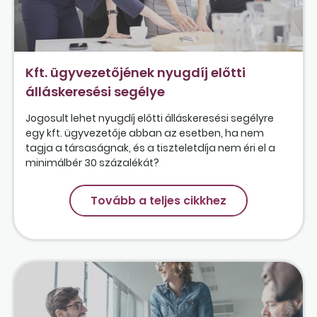
Kft. ügyvezetőjének nyugdíj előtti
álláskeresési segélye
Jogosult lehet nyugdíj előtti álláskeresési segélyre
egy kft. ügyvezetője abban az esetben, ha nem
tagja a társaságnak, és a tiszteletdíja nem éri el a
minimálbér 30 százalékát?
Tovább a teljes cikkhez