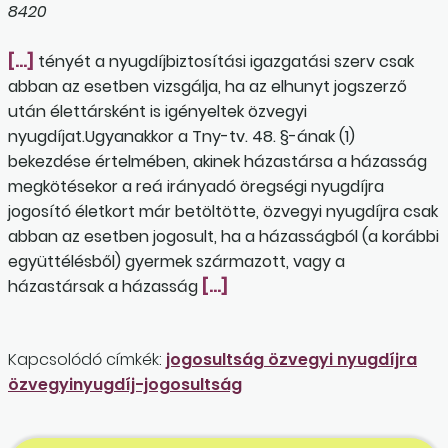
8420
[…]
tényét a nyugdíjbiztosítási igazgatási szerv csak
abban az esetben vizsgálja, ha az elhunyt jogszerző
után élettársként is igényeltek özvegyi
nyugdíjat.Ugyanakkor a Tny-tv. 48. §-ának (1)
bekezdése értelmében, akinek házastársa a házasság
megkötésekor a reá irányadó öregségi nyugdíjra
jogosító életkort már betöltötte, özvegyi nyugdíjra csak
abban az esetben jogosult, ha a házasságból (a korábbi
együttélésből) gyermek származott, vagy a
házastársak a házasság
[…]
Kapcsolódó címkék:
jogosultság özvegyi nyugdíjra
özvegyinyugdíj-jogosultság