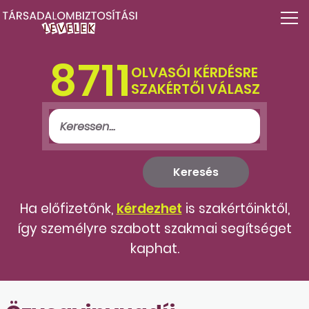
8711
OLVASÓI KÉRDÉSRE
SZAKÉRTŐI VÁLASZ
Ha előfizetőnk,
kérdezhet
is szakértőinktől,
így személyre szabott szakmai segítséget
kaphat.