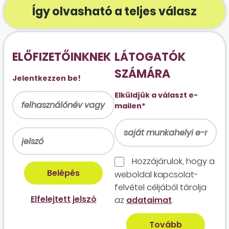
Így olvasható a teljes válasz
ELŐFIZETŐINKNEK
LÁTOGATÓK
SZÁMÁRA
Jelentkezzen be!
Elküldjük a választ e-
mailen*
Hozzájárulok, hogy a
weboldal kapcso­lat­
felvétel céljából tárolja
Elfelejtett jelszó
az
adataimat
.