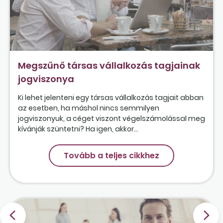
Megszűnő társas vállalkozás tagjainak
jogviszonya
Ki lehet jelenteni egy társas vállalkozás tagjait abban
az esetben, ha máshol nincs semmilyen
jogviszonyuk, a céget viszont végelszámolással meg
kívánják szüntetni? Ha igen, akkor...
Tovább a teljes cikkhez