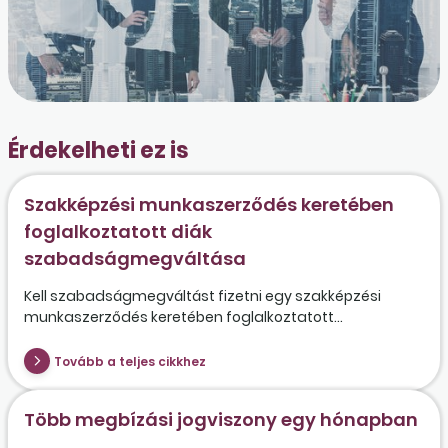
Érdekelheti ez is
Szakképzési munkaszerződés keretében
foglalkoztatott diák
szabadságmegváltása
Kell szabadságmegváltást fizetni egy szakképzési
munkaszerződés keretében foglalkoztatott...
Tovább a teljes cikkhez
Több megbízási jogviszony egy hónapban