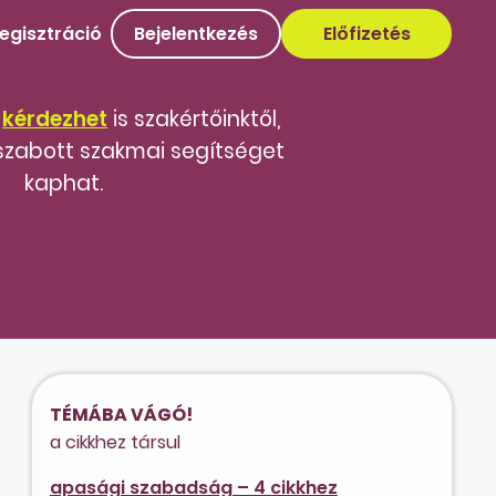
egisztráció
Bejelentkezés
Előfizetés
,
kérdezhet
is szakértőinktől,
szabott szakmai segítséget
kaphat.
TÉMÁBA VÁGÓ!
a cikkhez társul
apasági szabadság – 4 cikkhez