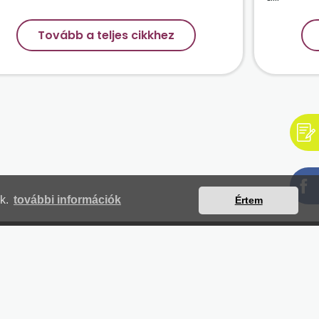
Tovább a teljes cikkhez
nk.
további információk
Értem
mjegyzék
Magunkról
Impresszum
Kapcsolat
yilatkozat