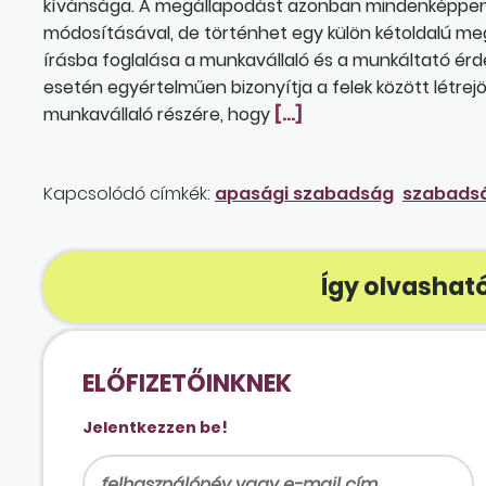
kívánsága. A megállapodást azonban mindenképpen ír
módosításával, de történhet egy külön kétoldalú meg
írásba foglalása a munkavállaló és a munkáltató érde
esetén egyértelműen bizonyítja a felek között létrej
munkavállaló részére, hogy
[…]
Kapcsolódó címkék:
apasági szabadság
szabadsá
Így olvasható
ELŐFIZETŐINKNEK
Jelentkezzen be!