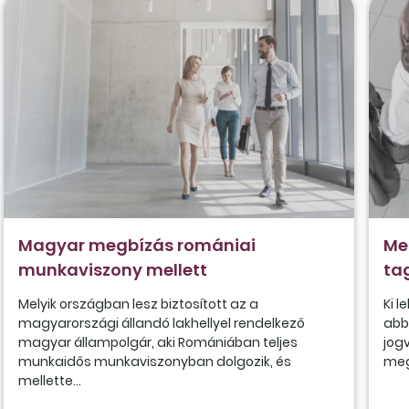
Magyar megbízás romániai
Me
munkaviszony mellett
ta
Melyik országban lesz biztosított az a
Ki l
magyarországi állandó lakhellyel rendelkező
abb
magyar állampolgár, aki Romániában teljes
jog
munkaidős munkaviszonyban dolgozik, és
meg 
mellette...