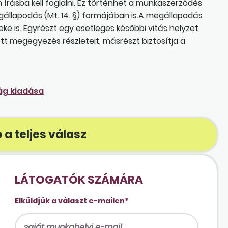
ásba kell foglalni. Ez történhet a munkaszerződés
állapodás (Mt. 14. §) formájában is.A megállapodás
ke is. Egyrészt egy esetleges későbbi vitás helyzet
ött megegyezés részleteit, másrészt biztosítja a
g kiadása
 a teljes válasz
LÁTOGATÓK SZÁMÁRA
Elküldjük a választ e-mailen*