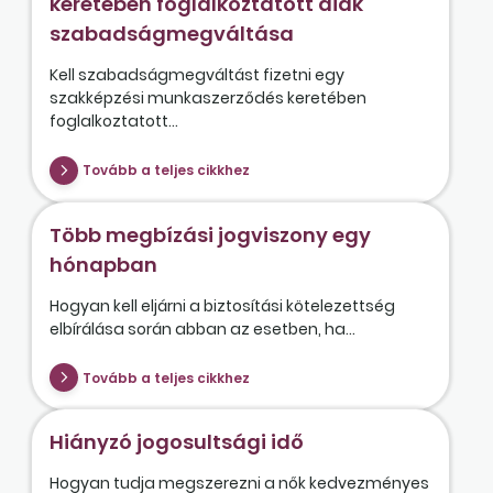
keretében foglalkoztatott diák
szabadságmegváltása
Kell szabadságmegváltást fizetni egy
szakképzési munkaszerződés keretében
foglalkoztatott...
Tovább a teljes cikkhez
Több megbízási jogviszony egy
hónapban
Hogyan kell eljárni a biztosítási kötelezettség
elbírálása során abban az esetben, ha...
Tovább a teljes cikkhez
Hiányzó jogosultsági idő
Hogyan tudja megszerezni a nők kedvezményes