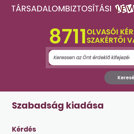
8711
OLVASÓI KÉR
SZAKÉRTŐI V
Szabadság kiadása
Kérdés