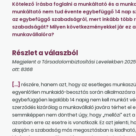
Kötelező írásba foglalni a munkáltató és a munk
munkáltató nem tud évente egybefüggő 14 nap s
az egybefüggő szabadságról, mert inkább több r
szabadságát? Milyen következményekkel jár ez a 
munkavállalóra?
Részlet a válaszból
Megjelent a Társadalombiztosítási Levelekben 2025
ott: 8368
[…]
részére, hanem azt, hogy az esetleges munkaszüne
egyenlőtlen munkaidő-beosztás során alkalmazásra 
egybefüggően legalább 14 napig nem kell munkát végez
szerződés kizárólag a munkavállaló javára térhet el 
semmiképpen nem dönthet úgy, hogy „mellőzi” ezt a
azonban erre az esetre is vonatkozik. Ez azt jelenti
alapján a szabadság más megosztásban is kiadható, k