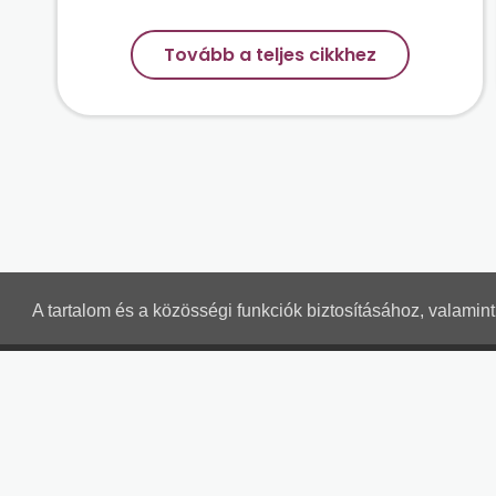
Tovább a teljes cikkhez
A tartalom és a közösségi funkciók biztosításához, valami
TÁRSADALOMBIZTOSÍTÁSI LEVELEK
Részletek a bankkártyás fizetésről
Kérdések és válaszok a bankkártyás fizetésről