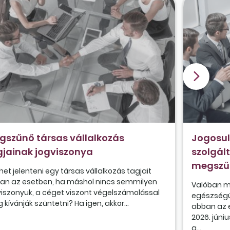
gszűnő társas vállalkozás
Jogosul
gjainak jogviszonya
szolgált
megszű
ehet jelenteni egy társas vállalkozás tagjait
an az esetben, ha máshol nincs semmilyen
Valóban m
viszonyuk, a céget viszont végelszámolással
egészségüg
kívánják szüntetni? Ha igen, akkor...
abban az e
2026. jún
a...