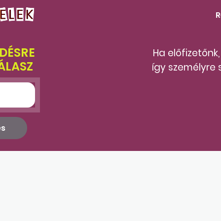
R
DÉSRE
Ha előfizetőnk
ÁLASZ
így személyre 