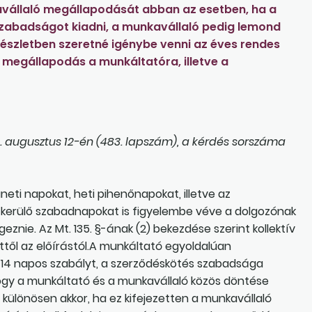
avállaló megállapodását abban az esetben, ha a
zabadságot kiadni, a munkavállaló pedig lemond
észletben szeretné igénybe venni az éves rendes
megállapodás a munkáltatóra, illetve a
. augusztus 12-én (483. lapszám), a kérdés sorszáma
ti napokat, heti pihenőnapokat, illetve az
kerülő szabadnapokat is figyelembe véve a dolgozónak
nie. Az Mt. 135. §-ának (2) bekezdése szerint kollektív
ettől az előírástól.A munkáltató egyoldalúan
 14 napos szabályt, a szerződéskötés szabadsága
, hogy a munkáltató és a munkavállaló közös döntése
ülönösen akkor, ha ez kifejezetten a munkavállaló