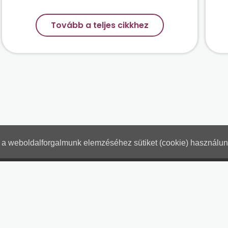
Tovább a teljes cikkhez
nt a weboldalforgalmunk elemzéséhez sütiket (cookie) használu
Hogyan használjam?
Tartalo
Adatkezelési tájékoztató
Jogn