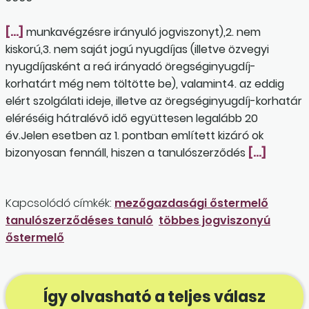
[…]
munkavégzésre irányuló jogviszonyt),2. nem
kiskorú,3. nem saját jogú nyugdíjas (illetve özvegyi
nyugdíjasként a reá irányadó öregséginyugdíj-
korhatárt még nem töltötte be), valamint4. az eddig
elért szolgálati ideje, illetve az öregséginyugdíj-korhatár
eléréséig hátralévő idő együttesen legalább 20
év.Jelen esetben az 1. pontban említett kizáró ok
bizonyosan fennáll, hiszen a tanulószerződés
[…]
Kapcsolódó címkék:
mezőgazdasági őstermelő
tanulószerződéses tanuló
többes jogviszonyú
őstermelő
Így olvasható a teljes válasz