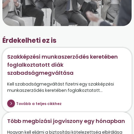
Érdekelheti ez is
Szakképzési munkaszerződés keretében
foglalkoztatott diák
szabadságmegváltása
Kell szabadságmegváltást fizetni egy szakképzési
munkaszerződés keretében foglalkoztatott...
Tovább a teljes cikkhez
Több megbízási jogviszony egy hónapban
Hogyan kell eljárni a biztosítási kötelezettség elbírálása