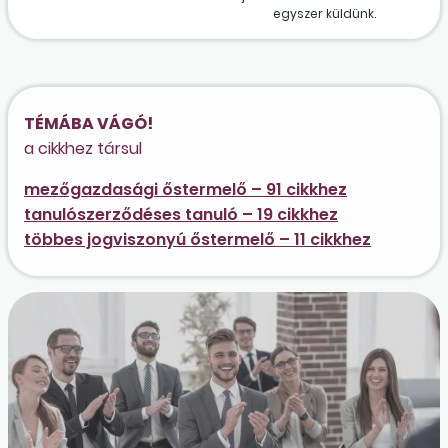
egyszer küldünk.
TÉMÁBA VÁGÓ!
a cikkhez társul
mezőgazdasági őstermelő – 91 cikkhez
tanulószerződéses tanuló – 19 cikkhez
többes jogviszonyú őstermelő – 11 cikkhez