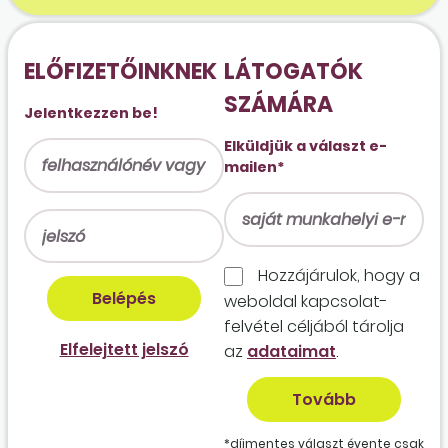
ELŐFIZETŐINKNEK
LÁTOGATÓK
SZÁMÁRA
Jelentkezzen be!
Elküldjük a választ e-
mailen*
Hozzájárulok, hogy a
weboldal kapcso­lat­
felvétel céljából tárolja
Elfelejtett jelszó
az
adataimat
.
*díjmentes választ évente csak