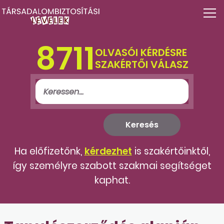
8711
OLVASÓI KÉRDÉSRE
SZAKÉRTŐI VÁLASZ
Ha előfizetőnk,
kérdezhet
is szakértőinktől,
így személyre szabott szakmai segítséget
kaphat.