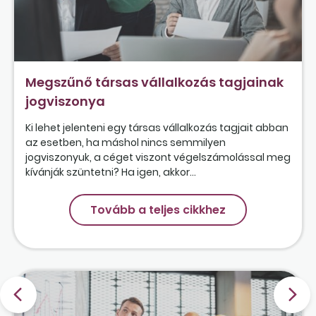
Megszűnő társas vállalkozás tagjainak
jogviszonya
Ki lehet jelenteni egy társas vállalkozás tagjait abban
az esetben, ha máshol nincs semmilyen
jogviszonyuk, a céget viszont végelszámolással meg
kívánják szüntetni? Ha igen, akkor...
Tovább a teljes cikkhez