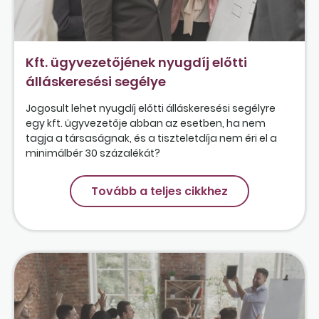
Kft. ügyvezetőjének nyugdíj előtti
álláskeresési segélye
Jogosult lehet nyugdíj előtti álláskeresési segélyre
egy kft. ügyvezetője abban az esetben, ha nem
tagja a társaságnak, és a tiszteletdíja nem éri el a
minimálbér 30 százalékát?
Tovább a teljes cikkhez