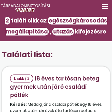
2
talált cikk az
egészségkárosodás
megállapítása
,
utazás
kifejezésre
Találati lista:
18 éves tartósan beteg
1. cikk / 2
gyermek után járó családi
pótlék
Kérdés:
Meddig jár a családi pótlék egy 18 éves
gyermek után, aki évek óta tartósan beteg, s