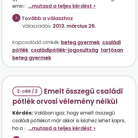
emiatt nem tud szakmát tanulni?
Tovább a válaszhoz
Válaszadás:
2013. március 26.
Kapcsolódó címkék:
beteg gyermek
családi
pótlék
családipótlék-jogosultság
tartósan
beteg gyermek
Emelt összegű családi
2. cikk / 2
pótlék orvosi vélemény nélkül
Kérdés:
Valóban igaz, hogy emelt összegű
családi pótlékot már akkor is kézhez lehet kapni,
ha a gyermeket nem látta a szakorvosi
bizottság?