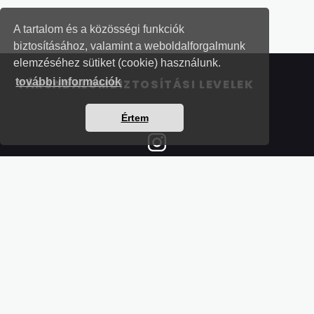
A tartalom és a közösségi funkciók
biztosításához, valamint a weboldalforgalmunk
elemzéséhez sütiket (cookie) használunk.
további információk
TÁRSADALOMBIZTOSÍTÁSI LEVELEK
Értem
Részletek a bankkártyás fizetésről
Kérdések és válaszok a bankkártyás fizetésről