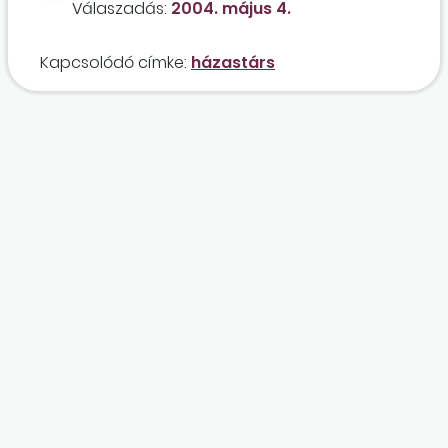
Válaszadás:
2004. május 4.
munkaszerződés abban az esetben, ha
személyes közreműködésre nem kötelezett, de
Kapcsolódó címke:
házastárs
jogosult?