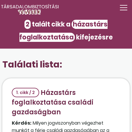
2
talált cikk a
házastárs
foglalkoztatása
kifejezésre
Találati lista:
Házastárs
1. cikk / 2
foglalkoztatása családi
gazdaságban
Kérdés:
Milyen jogviszonyban végezhet
munkát a férje családi gazdaságában az a