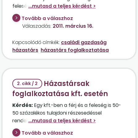
feleség, aki jelenleg 50 százalékos
munkacsökkenésére tekintettel szociális
Tovább a válaszhoz
ellátásban részesül, és rendelkezik egy 4 órás
Válaszadás:
2011. március 16.
munkaviszonnyal is? Az ellátást semmiképpen
sem szeretné elveszíteni.
Kapcsolódó címkék:
családi gazdaság
házastárs
házastárs foglalkoztatása
Házastársak
2. cikk / 2
foglalkoztatása kft. esetén
Kérdés:
Egy kft.-ben a férj és a feleség is 50-
50 százalékos tulajdoni részesedéssel
rendelkezik. A férj az ügyvezető, tagsági
jogviszonya alapján ő gyakorolja a munkáltatói
Tovább a válaszhoz
jogokat. Köthető-e a feleséggel