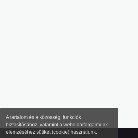
A tartalom és a közösségi funkciók
biztosításához, valamint a weboldalforgalmunk
elemzéséhez sütiket (cookie) használunk.