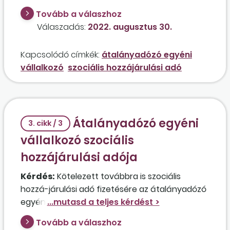
átalányadózóként fizetendő szociális
Tovább a válaszhoz
hozzájárulási adó alapját a kft. által a
Válaszadás:
2022. augusztus 30.
munkabér után megfizetett szociális
hozzájárulási adó? Az átalányadó alapja
Kapcsolódó címkék:
átalányadózó egyéni
meghaladná a 4 800 000 forintot.
vállalkozó
szociális hozzájárulási adó
Átalányadózó egyéni
3. cikk / 3
vállalkozó szociális
hozzájárulási adója
Kérdés:
Kötelezett továbbra is szociális
hozzá-járulási adó fizetésére az átalányadózó
egyéni vállalkozó abban az esetben, ha a
jövedelme eléri a minimálbér 24-szeresét, vagy
Tovább a válaszhoz
ez is tekinthető úgy, mint az osztalék, és a