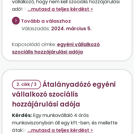
vállalkozó, hogy nem kell szociális hozzájárulási
adót fizetnie, tekintettel arra, hogy a heti 40
órás munkaviszonyában évi 7,2 millió forintot,
Tovább a válaszhoz
azaz a minimálbér 24-szeresénél magasabb
Válaszadás:
2024. március 5.
összegű munkabért keres?
Kapcsolódó címke:
egyéni vállalkozó
szociális hozzájárulási adója
Átalányadózó egyéni
2. cikk / 3
vállalkozó szociális
hozzájárulási adója
Kérdés:
Egy munkavállaló 4 órás
munkaviszonyban áll egy kft.-ben, és mellette
átalányadózó egyéni vállalkozó. Csökkenti az