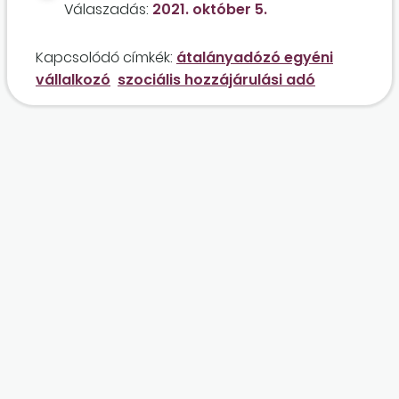
Válaszadás:
2021. október 5.
jövedelmet nem terheli tovább a 15,5
százalékos adó?
Kapcsolódó címkék:
átalányadózó egyéni
vállalkozó
szociális hozzájárulási adó