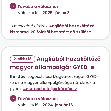
jelenleg 24 hetes várandós kismamának, aki
Tovább a válaszhoz
2024 márciusa óta Angliában él és dolgozik, ott
Válaszadás:
2025. június 3.
volt biztosított, így a magyar tajszáma jelenleg
érvénytelen? Az érintett kismama 2025. május
Kapcsolódó címkék:
Angliából hazaköltöző
hónapban visszaköltözik a családjával
kismama
külföldről hazatért nő szülése
Magyarországra, és ott is szeretne szülni,
azonban az angol munkaviszonya jelenleg még
aktív, mert anyasági szabadságon lesz, és ha
megszünteti a biztosítási jogviszonyát, nem
Angliából hazaköltöző
kaphat anyasági támogatást. Fizethet esetleg
2. cikk / 18
Magyarországon társadalombiztosítási
magyar állampolgár GYED-e
járulékot az egészségügyi ellátása érdekében,
Kérdés:
Jogosult lesz Magyarországon GYED-
ha felmond az angol munkahelyén?
re az a magyar állampolgárságú nő, akinek a
gyermeke 2023 augusztusában született, a
jelenlegi munkaviszonya Angliában 2015-ben
Tovább a válaszhoz
kezdődött, de 2024. január 31-én
Válaszadás:
2024. január 16.
megszüntetésre kerül? Az érintett a külföldi