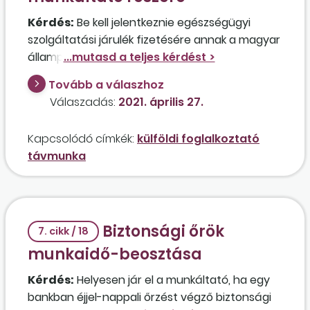
Kérdés:
Be kell jelentkeznie egészségügyi
szolgáltatási járulék fizetésére annak a magyar
állampolgárnak, akit egy angol cég fog
alkalmazni főfoglalkozású munkaviszonyban, de
Tovább a válaszhoz
a munkát távmunkában, a magyarországi
Válaszadás:
2021. április 27.
lakóhelyéről fogja végezni, és interneten tartja
a kapcsolatot a foglalkoztatójával?
Kapcsolódó címkék:
külföldi foglalkoztató
távmunka
Biztonsági őrök
7. cikk / 18
munkaidő-beosztása
Kérdés:
Helyesen jár el a munkáltató, ha egy
bankban éjjel-nappali őrzést végző biztonsági