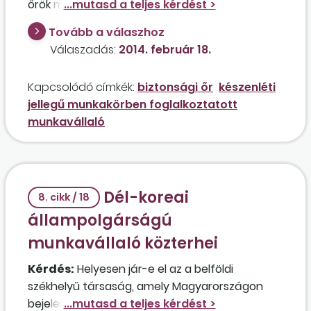
őrök munkaidejét úgy osztja be, hogy a
beosztás szerinti munkavégzés napjain reggel
Tovább a válaszhoz
07.00-től 19.00 óráig 12 óra munkaidő, ezt
Válaszadás:
2014. február 18.
követően 19.00 órától másnap 07.00 óráig 12
óra ügyelet? Az ügyelet idején a bank nincs
Kapcsolódó címkék:
biztonsági őr
készenléti
nyitva, az őrök időnként körbejárják a területet,
jellegű munkakörben foglalkoztatott
egyébként pihennek. Az ügyelet idejére a
munkavállaló
munkavállalók 40 százalékos pótlékot kapnak.
Dél-koreai
8. cikk / 18
állampolgárságú
munkavállaló közterhei
Kérdés:
Helyesen jár-e el az a belföldi
székhelyű társaság, amely Magyarországon
bejelentett lakással rendelkező dél-koreai