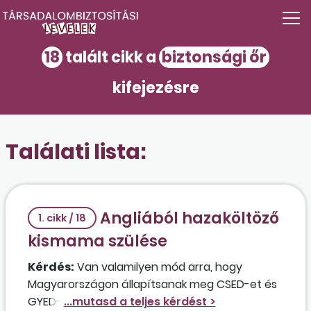
18
talált cikk a
biztonsági őr
kifejezésre
Találati lista:
Angliából hazaköltöző
1. cikk / 18
kismama szülése
Kérdés:
Van valamilyen mód arra, hogy
Magyarországon állapítsanak meg CSED-et és
GYED-et az angol jogviszonya alapján annak a