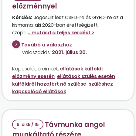
előzménnyel
Kérdés:
Jogosult lesz CSED-re és GYED-re az a
kismama, aki 2020-ban érettségizett,
szeptemberben férjhez ment, 2021. januárban
Angliába költözött, ahol 2021. február 1-jétől
Tovább a válaszhoz
május 31-ig munkaviszonyban dolgozott,
Válaszadás:
2021. július 20.
júniusban azonban hazaköltözött, és első
gyermekét 2021. október 15-re várja? Az érintett
Kapcsolódó címkék:
ellátások külföldi
2021. július 5-től Magyarországon
előzmény esetén
ellátások szülés esetén
munkaviszonyba áll, korábban itthon biztosítási
külföldről hazatért nő szülése
szüléshez
kötelezettséggel járó jogviszonnyal nem
kapcsolódó ellátások
rendelkezett.
Távmunka angol
6. cikk / 18
munkáltató részére