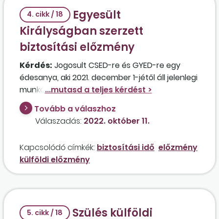
Egyesült
4. cikk / 18
Királyságban szerzett
biztosítási előzmény
Kérdés:
Jogosult CSED-re és GYED-re egy
édesanya, aki 2021. december 1-jétől áll jelenlegi
munkáltatója alkalmazásában, előtte 2021.
február 1-jétől november 20-ig az Egyesült
Tovább a válaszhoz
Királyságban volt biztosított, és 2022.
Válaszadás:
2022. október 11.
szeptember 8-án szült? A munkavállaló a
szülés napjától igényelte a CSED-et.
Kapcsolódó címkék:
biztosítási idő
előzmény
külföldi előzmény
Szülés külföldi
5. cikk / 18