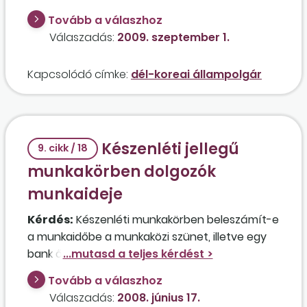
állampolgárságú tagja után, aki 2007. június 1-je
Tovább a válaszhoz
óta munkaviszonyban áll a társasággal, nem
Válaszadás:
2009. szeptember 1.
fizeti meg sem a társadalombiztosítási, sem a
munkaadói járulékot, sem a szakképzési
Kapcsolódó címke:
dél-koreai állampolgár
hozzájárulást, kizárólag a tételes ehót? A
munkavállaló havi számfejtett munkabére 900
000 forint, amelyből kizárólag a személyi
jövedelemadó és a különadó kerül levonásra.
Készenléti jellegű
Milyen közterheket kell megfizetni 2010-ben ez
9. cikk / 18
után a munkavállaló után?
munkakörben dolgozók
munkaideje
Kérdés:
Készenléti munkakörben beleszámít-e
a munkaidőbe a munkaközi szünet, illetve egy
bank őrzése esetén a nyitvatartási idő utáni
szolgálatteljesítés megfelel-e a készenléti
Tovább a válaszhoz
jellegnek?
Válaszadás:
2008. június 17.