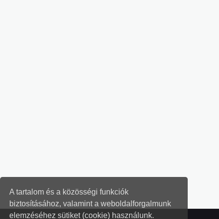
A tartalom és a közösségi funkciók
biztosításához, valamint a weboldalforgalmunk
elemzéséhez sütiket (cookie) használunk.