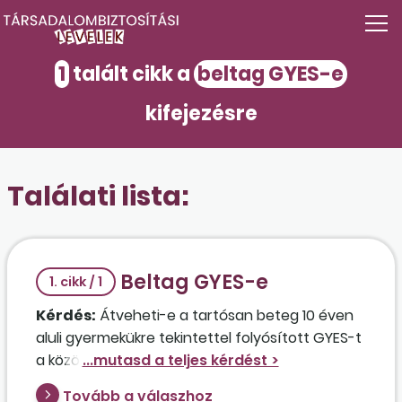
1
talált cikk a
beltag GYES-e
kifejezésre
Találati lista:
Beltag GYES-e
1. cikk / 1
Kérdés:
Átveheti-e a tartósan beteg 10 éven
aluli gyermekükre tekintettel folyósított GYES-t
a közös háztartásban élő feleségétől az
édesapa, aki egy bt. egyedüli beltagja, és a bt.
Tovább a válaszhoz