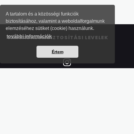
A tartalom és a közösségi funkciók
biztosításához, valamint a weboldalforgalmunk
elemzéséhez sütiket (cookie) használunk.
további információk
TÁRSADALOMBIZTOSÍTÁSI LEVELEK
Értem
Részletek a bankkártyás fizetésről
Kérdések és válaszok a bankkártyás fizetésről