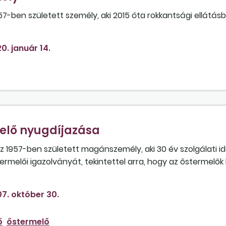
57-ben született személy, aki 2015 óta rokkantsági ellátásb
bra is a rokkantsági ellátást kapja a nyugdíj helyett?
0. január 14.
lő nyugdíjazása
 1957-ben született magánszemély, aki 30 év szolgálati id
termelői igazolványát, tekintettel arra, hogy az őstermelők
yugdíjkorhatár betöltéséig összesen legalább 20 év szolgál
 életkortól függetlenül kérhető a szolgálati idő megállapít
7. október 30.
ő
őstermelő