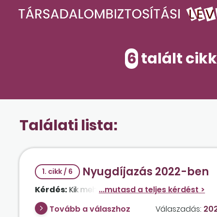
6
talált cik
Találati lista:
Nyugdíjazás 2022-ben
1. cikk / 6
Kérdés:
Kik mehetnek nyugdíjba 2022-ben?
Tovább a válaszhoz
Válaszadás:
202