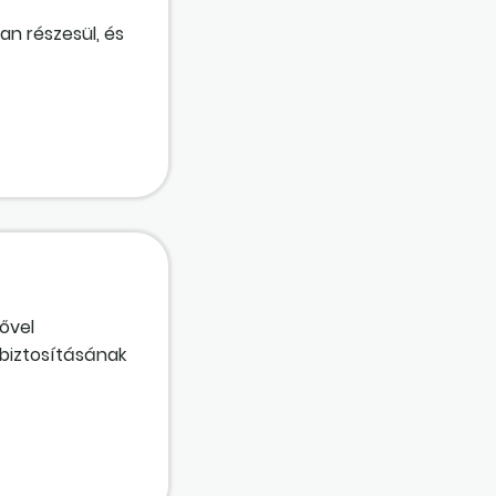
an részesül, és
ővel
 biztosításának
ati időt
ása.