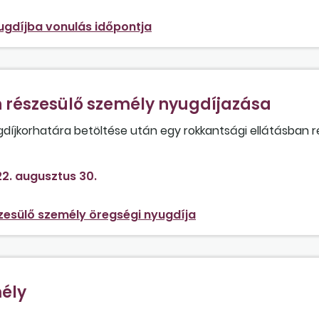
ugdíjba vonulás időpontja
 részesülő személy nyugdíjazása
díjkorhatára betöltése után egy rokkantsági ellátásban r
 65. életévét?
2. augusztus 30.
zesülő személy öregségi nyugdíja
mély
gy 1957. május 12-én született személy?