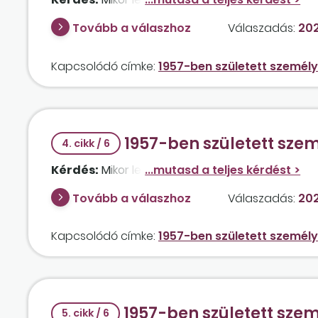
Tovább a válaszhoz
Válaszadás:
202
Kapcsolódó címke:
1957-ben született személy
1957-ben született sze
4. cikk / 6
Kérdés:
Mikor lesz jogosult öregségi nyugdíjra 
Tovább a válaszhoz
Válaszadás:
202
Kapcsolódó címke:
1957-ben született személy
1957-ben született sze
5. cikk / 6