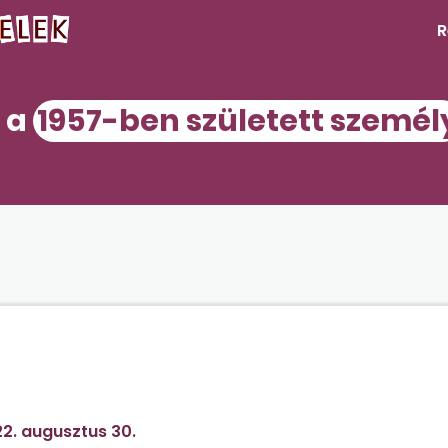
R
k a
1957-ben született személ
2. augusztus 30.