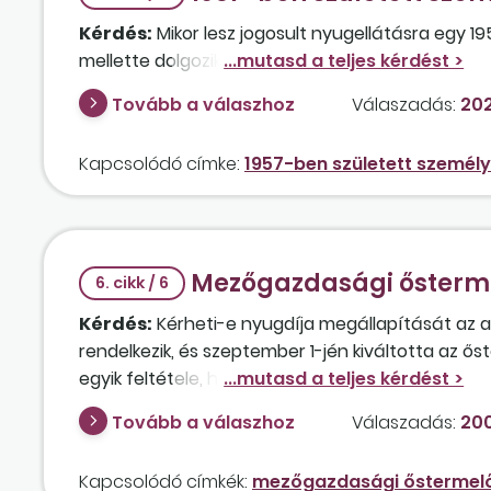
Kérdés:
Mikor lesz jogosult nyugellátásra egy 19
mellette dolgozik? Van arra lehetőség, hogy továb
Tovább a válaszhoz
Válaszadás:
202
Kapcsolódó címke:
1957-ben született személy
Mezőgazdasági ősterme
6. cikk / 6
Kérdés:
Kérheti-e nyugdíja megállapítását az az
rendelkezik, és szeptember 1-jén kiváltotta az ős
egyik feltétele, hogy az őstermelő az öregségi n
szerezzen? A Tny-tv. 68. §-ában foglaltak szerint
Tovább a válaszhoz
Válaszadás:
200
Kapcsolódó címkék:
mezőgazdasági őstermel