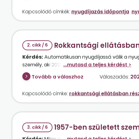
Kapcsolódó címkék:
nyugdíjazás időpontja
ny
Rokkantsági ellátásban
2. cikk / 6
Kérdés:
Automatikusan nyugdíjassá válik a nyug
személy, aki 2022. december hónapban tölti be a
Tovább a válaszhoz
Válaszadás:
202
Kapcsolódó címke:
rokkantsági ellátásban rés
1957-ben született sze
3. cikk / 6
Kérdés:
Mikor lesz jogosult öregségi nyugdíjra e