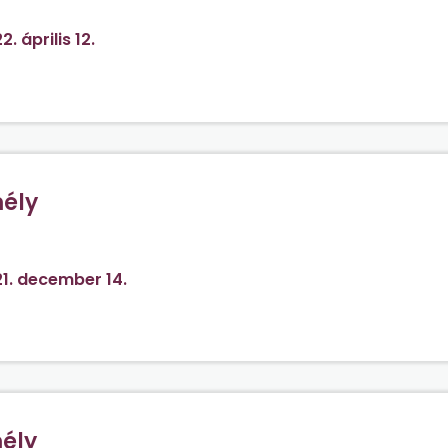
2. április 12.
mély
egy 1957-ben született személy?
1. december 14.
mély