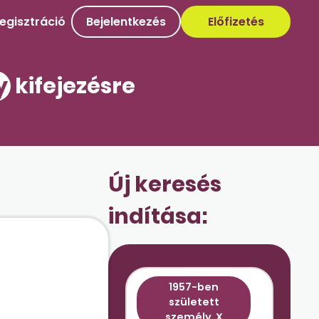
egisztráció
Bejelentkezés
Előfizetés
y
kifejezésre
Új keresés
indítása:
1957-ben
született
személy
X