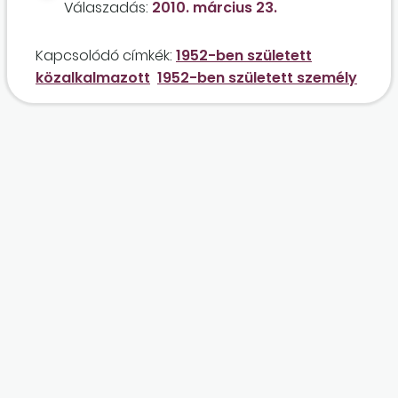
Válaszadás:
2010. március 23.
amelyből 20 év közalkalmazotti jogviszony,
ebből 5 év a jelenlegi munkahelyén? Milyen
Kapcsolódó címkék:
1952-ben született
juttatásokra lesz jogosult a munkavállaló egy
közalkalmazott
1952-ben született személy
esetleges munkáltatói felmondás esetén?