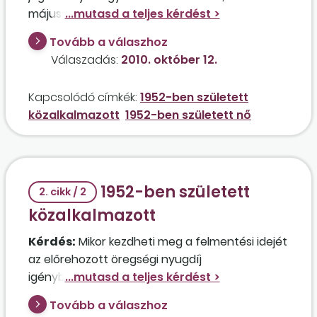
május 11-én tölti be az 59. életévét, és akkor
előrehozott öregségi nyugdíjba kíván vonulni?
Tovább a válaszhoz
Kérheti-e a felmentését, ha igen, mikor és
Válaszadás:
2010. október 12.
milyen módon? A munkáltató köteles-e
felmenteni, vagy más lehetőséggel is élhet?
Kapcsolódó címkék:
1952-ben született
közalkalmazott
1952-ben született nő
1952-ben született
2. cikk / 2
közalkalmazott
Kérdés:
Mikor kezdheti meg a felmentési idejét
az előrehozott öregségi nyugdíj
igénybevételéhez az az 1952. október 4-én
született közalkalmazott, aki 1967. december 1.
Tovább a válaszhoz
óta folyamatos munkaviszonnyal rendelkezik,