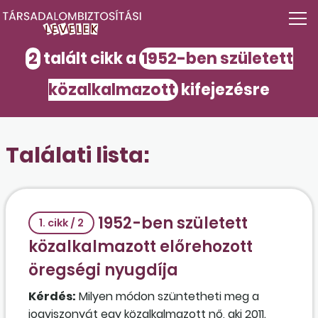
2
talált cikk a
1952-ben született
közalkalmazott
kifejezésre
Találati lista:
1952-ben született
1. cikk / 2
közalkalmazott előrehozott
öregségi nyugdíja
Kérdés:
Milyen módon szüntetheti meg a
jogviszonyát egy közalkalmazott nő, aki 2011.