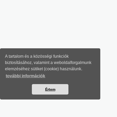
A tartalom és a közösségi funkciók
biztosításához, valamint a weboldalforgalmunk
elemzéséhez sütiket (cookie) használunk.
további információk
Értem