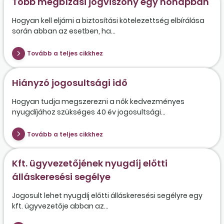
Több megbízási jogviszony egy hónapban
Hogyan kell eljárni a biztosítási kötelezettség elbírálása
során abban az esetben, ha...
Tovább a teljes cikkhez
Hiányzó jogosultsági idő
Hogyan tudja megszerezni a nők kedvezményes
nyugdíjához szükséges 40 év jogosultsági...
Tovább a teljes cikkhez
Kft. ügyvezetőjének nyugdíj előtti
álláskeresési segélye
Jogosult lehet nyugdíj előtti álláskeresési segélyre egy
kft. ügyvezetője abban az...