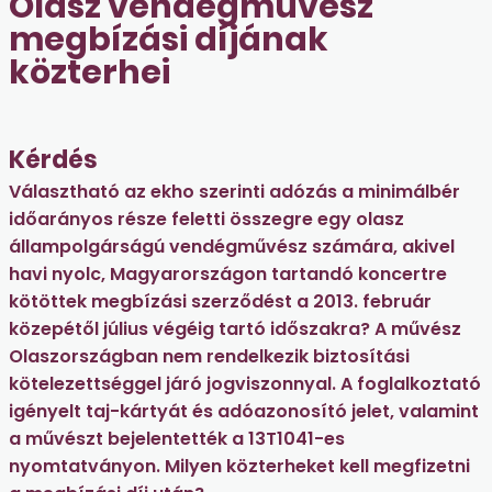
Olasz vendégművész
megbízási díjának
közterhei
Kérdés
Választható az ekho szerinti adózás a minimálbér
időarányos része feletti összegre egy olasz
állampolgárságú vendégművész számára, akivel
havi nyolc, Magyarországon tartandó koncertre
kötöttek megbízási szerződést a 2013. február
közepétől július végéig tartó időszakra? A művész
Olaszországban nem rendelkezik biztosítási
kötelezettséggel járó jogviszonnyal. A foglalkoztató
igényelt taj-kártyát és adóazonosító jelet, valamint
a művészt bejelentették a 13T1041-es
nyomtatványon. Milyen közterheket kell megfizetni