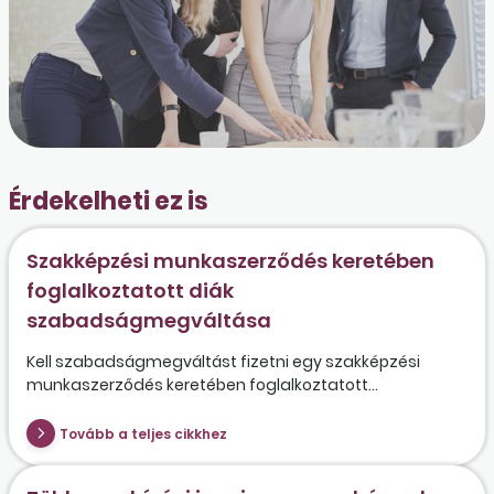
Érdekelheti ez is
Szakképzési munkaszerződés keretében
foglalkoztatott diák
szabadságmegváltása
Kell szabadságmegváltást fizetni egy szakképzési
munkaszerződés keretében foglalkoztatott...
Tovább a teljes cikkhez