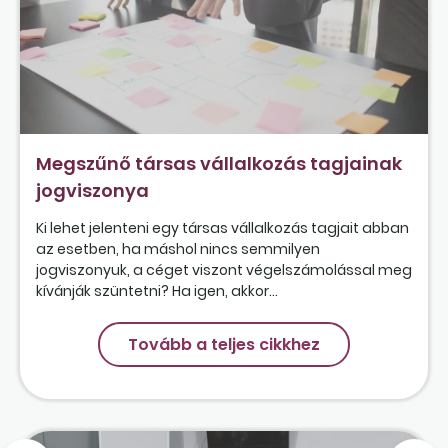
Megszűnő társas vállalkozás tagjainak
jogviszonya
Ki lehet jelenteni egy társas vállalkozás tagjait abban
az esetben, ha máshol nincs semmilyen
jogviszonyuk, a céget viszont végelszámolással meg
kívánják szüntetni? Ha igen, akkor...
Tovább a teljes cikkhez