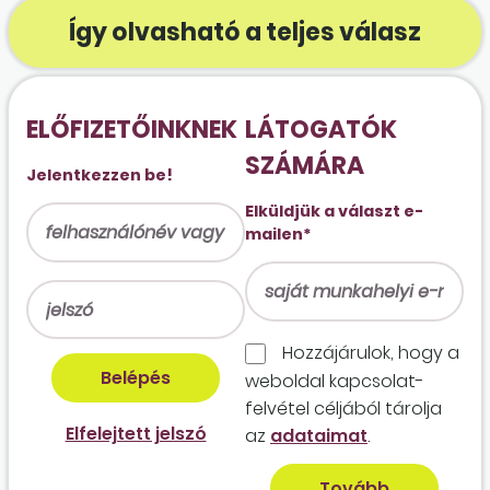
Így olvasható a teljes válasz
ELŐFIZETŐINKNEK
LÁTOGATÓK
SZÁMÁRA
Jelentkezzen be!
Elküldjük a választ e-
mailen*
Hozzájárulok, hogy a
weboldal kapcso­lat­
felvétel céljából tárolja
Elfelejtett jelszó
az
adataimat
.