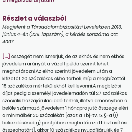
a megbízási díj után?
Részlet a válaszból
Megjelent a Társadalombiztosítási Levelekben 2013.
június 4-én (239. lapszám), a kérdés sorszáma ott:
4097
[…]
összegét nem ismerjük, de az ekhós és nem ekhós
jövedelem arányát a vázolt példa szerint lehet
meghatározni.Az ekho szerinti jövedelem után a
kifizetőt 20 százalékos ekho terheli, míg a megbízottól
15 százalékos mértékű ekhót kell levonni.A megbízási
díjat pedig a személyi jövedelemadón túl 27 százalékos
szociális hozzájárulási adó terheli, illetve amennyiben a
belőle származó jövedelem 1 hónapra jutó összege eléri
a minimálbér 30 százalékát [azaz a Tbj-tv. 5. §-a (1)
bekezdésének g) pontjában meghatározott biztosítási
összeghatárt], akkor 10 százalékos nyugdíjjárulék és 7