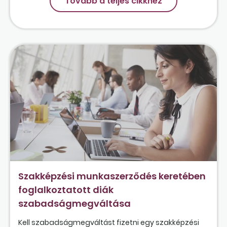
Tovább a teljes cikkhez
Szakképzési munkaszerződés keretében
foglalkoztatott diák
szabadságmegváltása
Kell szabadságmegváltást fizetni egy szakképzési