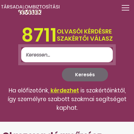
8711
OLVASÓI KÉRDÉSRE
SZAKÉRTŐI VÁLASZ
Ha előfizetőnk,
kérdezhet
is szakértőinktől,
így személyre szabott szakmai segítséget
kaphat.