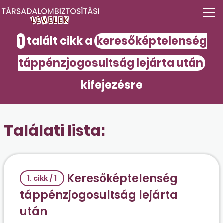
1
talált cikk a
keresőképtelenség
táppénzjogosultság lejárta után
kifejezésre
Találati lista:
Keresőképtelenség
1. cikk / 1
táppénzjogosultság lejárta
után