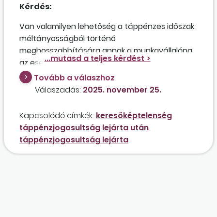
Kérdés:
Van valamilyen lehetőség a táppénzes időszak
méltányosságból történő
meghosszabbítására annak a munkavállalónak
az esetében, aki hosszú ideje súlyos beteg,
hamarosan lejár az egyéves táppénzideje, és
Tovább a válaszhoz
orvosai szerint még kb. fél év szükséges a
Válaszadás:
2025. november 25.
felépüléséig? Amennyiben nem lehetséges a
táppénz ilyen formában történő
Kapcsolódó címkék:
keresőképtelenség
meghosszabbítása, akkor igénybe veheti a
táppénzjogosultság lejárta után
nyugdíj előtti segélyt, tekintettel arra, hogy már
táppénzjogosultság lejárta
betöltötte a 61. életévét?