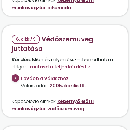
Kapcsolódó címkék:
képernyő előtti
munkavégzés
pihenőidő
Védőszemüveg
8. cikk / 9
juttatása
Kérdés:
Mikor és milyen összegben adható a
dolgozónak védőszemüveg adómentesen?
Tovább a válaszhoz
Válaszadás:
2005. április 19.
Kapcsolódó címkék:
képernyő előtti
munkavégzés
védőszemüveg