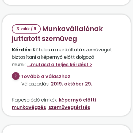
munkáltató részére ebben az esetben?
Munkavállalónak
3. cikk / 9
juttatott szemüveg
Kérdés:
Köteles a munkáltató szemüveget
biztosítani a képernyő előtt dolgozó
munkavállalója részére? Ha igen, milyen
költségei vannak ennek a juttatásnak? Adható
Tovább a válaszhoz
a szemüvegjuttatás a cafeteria keretein belül?
Válaszadás:
2019. október 29.
Kapcsolódó címkék:
képernyő előtti
munkavégzés
szemüvegtérítés