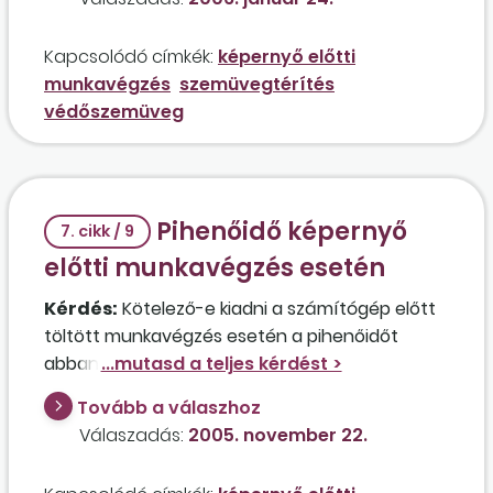
Kapcsolódó címkék:
képernyő előtti
munkavégzés
szemüvegtérítés
védőszemüveg
Pihenőidő képernyő
7. cikk / 9
előtti munkavégzés esetén
Kérdés:
Kötelező-e kiadni a számítógép előtt
töltött munkavégzés esetén a pihenőidőt
abban az esetben, ha a munkavállaló a
munkaidő meghosszabbodása miatt nem kíván
Tovább a válaszhoz
pihenni? Hivatkozhat-e a későbbiekben emiatt
Válaszadás:
2005. november 22.
egészségkárosodásra?