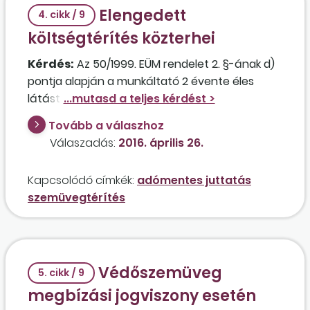
Elengedett
4. cikk / 9
költségtérítés közterhei
Kérdés:
Az 50/1999. EÜM rendelet 2. §-ának d)
pontja alapján a munkáltató 2 évente éles
látást biztosító szemüveget juttat a
munkavállalóknak. A szabályzat értelmében
Tovább a válaszhoz
amennyiben a szemüveg átvételétől számított
Válaszadás:
2016. április 26.
2 éven belül a munkaviszony a munkavállaló
hibájából vagy kezdeményezésre szűnik meg, a
Kapcsolódó címkék:
adómentes juttatás
szemüveg időarányos költségét a
szemüvegtérítés
munkavállalónak meg kell térítenie. A
munkáltató által kezdeményezett felmondás
esetén, valamint nyugdíjba vonulásnál a
munkavállalót nem terheli költségtérítés, közös
Védőszemüveg
megegyezéssel történő munkaviszony-
5. cikk / 9
megszűnés esetén pedig a költségtérítés
megbízási jogviszony esetén
egyedi elbírálás alá kerül. Származik bevétele a