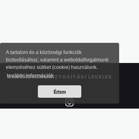
A tartalom és a közösségi funkciók
biztosításához, valamint a weboldalforgalmunk
elemzéséhez sütiket (cookie) használunk.
további információk
TÁRSADALOMBIZTOSÍTÁSI LEVELEK
Értem
Részletek a bankkártyás fizetésről
Kérdések és válaszok a bankkártyás fizetésről