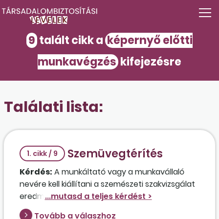
9
talált cikk a
képernyő előtti
munkavégzés
kifejezésre
Találati lista:
Szemüvegtérítés
1. cikk / 9
Kérdés:
A munkáltató vagy a munkavállaló
nevére kell kiállítani a szemészeti szakvizsgálat
eredményeként meghatározott, éles látást
biztosító szemüveglencse és ennek a
Tovább a válaszhoz