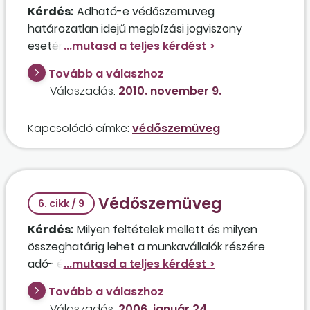
Kérdés:
Adható-e védőszemüveg
munkavállalónak, és ha igen, milyen
határozatlan idejű megbízási jogviszony
közteherfizetési kötelezettség terheli a
esetén?
munkavállalót és milyen a munkáltatót az
elengedett költségtérítés után?
Tovább a válaszhoz
Válaszadás:
2010. november 9.
Kapcsolódó címke:
védőszemüveg
Védőszemüveg
6. cikk / 9
Kérdés:
Milyen feltételek mellett és milyen
összeghatárig lehet a munkavállalók részére
adó- és járulékmentesen szemüveget
biztosítani a képernyő előtti munkavégzéshez?
Tovább a válaszhoz
Válaszadás:
2006. január 24.