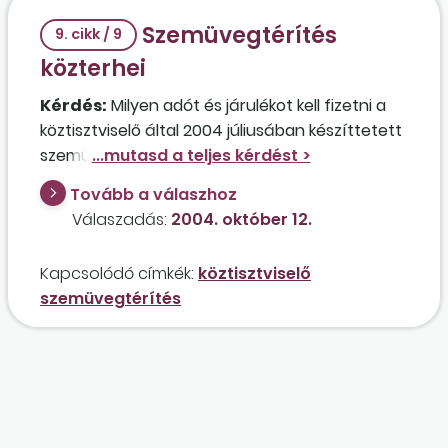
Szemüvegtérítés
9. cikk / 9
közterhei
Kérdés:
Milyen adót és járulékot kell fizetni a
köztisztviselő által 2004 júliusában készíttetett
szemüveg értéke után abban az esetben, ha a
számla a hivatal nevére szól?
Tovább a válaszhoz
Válaszadás:
2004. október 12.
Kapcsolódó címkék:
köztisztviselő
szemüvegtérítés