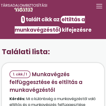
1
talált cikk az
eltiltás a
munkavégzéstől
kifejezésre
Találati lista:
Munkavégzés
1. cikk / 1
felfüggesztése és eltiltás a
munkavégzéstől
Kérdés:
Mi a különbség a munkavégzéstől való
eltiltás és a munkavégzés felfüggesztése