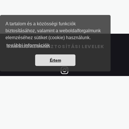
A tartalom és a közösségi funkciók
biztosításához, valamint a weboldalforgalmunk
elemzéséhez sütiket (cookie) használunk.
további információk
TÁRSADALOMBIZTOSÍTÁSI LEVELEK
Értem
Részletek a bankkártyás fizetésről
Kérdések és válaszok a bankkártyás fizetésről