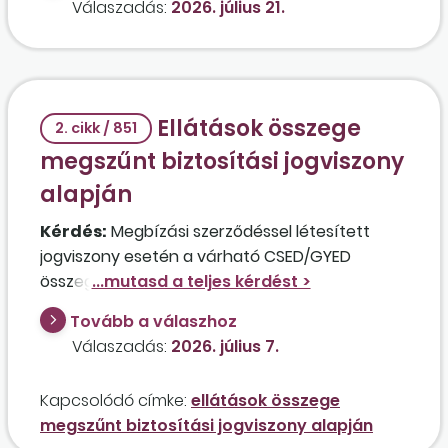
Válaszadás:
2026. július 21.
jogviszonyban is végez munkát? A romániai
munkavégzés során a foglalkoztató által
biztosított szálláshelyen lakik, a megbízásból
adódó feladatvégzés Magyarországon történik.
Van valamilyen különbség a járulék- és
Ellátások összege
2. cikk / 851
adófizetési kötelezettségben, ha a megbízási
megszűnt biztosítási jogviszony
jogviszonyban létrejön a biztosítási
alapján
kötelezettség, illetve, ha nem?
Kérdés:
Megbízási szerződéssel létesített
jogviszony esetén a várható CSED/GYED
összegének megállapításakor figyelembe lehet
venni a korábbi munkaviszonyban kapott
Tovább a válaszhoz
bruttó munkabért?
Válaszadás:
2026. július 7.
Kapcsolódó címke:
ellátások összege
megszűnt biztosítási jogviszony alapján