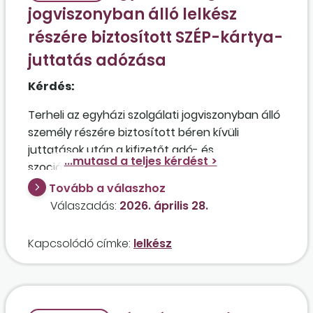
jogviszonyban álló lelkész
részére biztosított SZÉP-kártya-
juttatás adózása
Kérdés:
Terheli az egyházi szolgálati jogviszonyban álló
személy részére biztosított béren kívüli
juttatások után a kifizetőt adó- és
szociálishozzájárulásiadó-fizetési
kötelezettség?
Tovább a válaszhoz
Válaszadás:
2026. április 28.
Kapcsolódó címke:
lelkész