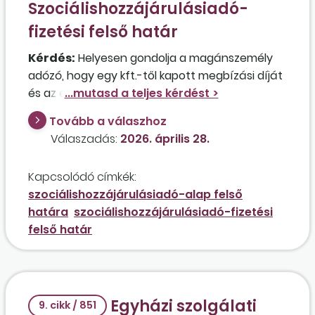
Szociálishozzájárulásiadó-
fizetési felső határ
Kérdés:
Helyesen gondolja a magánszemély
adózó, hogy egy kft.-től kapott megbízási díját
és az egyéni vállalkozóként szerzett bevételét
göngyölítve csak addig kell szociális
Tovább a válaszhoz
hozzájárulási adót fizetnie, amíg az adófizetési
Válaszadás:
2026. április 28.
felső határt el nem éri? Az érintett mindkét
jogviszonyában jelentős szociális hozzájárulási
Kapcsolódó címkék:
adót fizet. Figyelembe vehető mindkét
szociálishozzájárulásiadó-alap felső
jövedelem a szociális hozzájárulási adó felső
határa
szociálishozzájárulásiadó-fizetési
határának számítása során?
felső határ
Egyházi szolgálati
9. cikk / 851