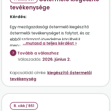
társadalombiztosítási járulék összegét ebben
tevékenysége
az esetben vissza kell követelni a
magánszemélytől?
Kérdés:
Egy mezőgazdasági őstermelő kiegészítő
őstermelői tevékenységet is folytat, és az
ebből származó jövedelme körülbelül
megegyezik a mezőgazdasági tevékenységből
származó jövedelemmel. Járulékalapot képez
Tovább a válaszhoz
ez a jövedelem, illetve, ha igen, akkor miként?
Válaszadás:
2026. június 2.
Kapcsolódó címke:
kiegészítő őstermelői
tevékenység
8. cikk / 851