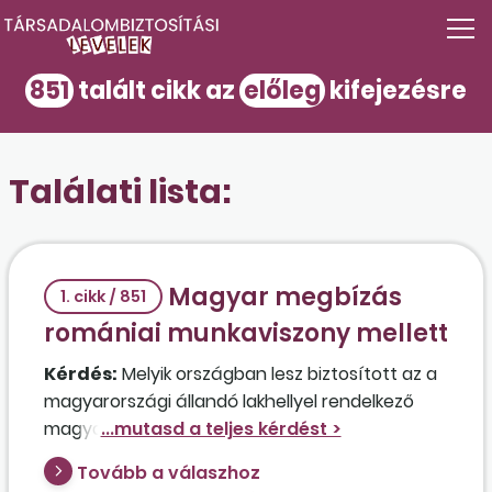
851
talált cikk az
előleg
kifejezésre
Találati lista:
Magyar megbízás
1. cikk / 851
romániai munkaviszony mellett
Kérdés:
Melyik országban lesz biztosított az a
magyarországi állandó lakhellyel rendelkező
magyar állampolgár, aki Romániában teljes
munkaidős munkaviszonyban dolgozik, és
Tovább a válaszhoz
mellette Magyarországon megbízási