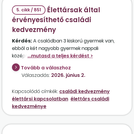
Élettársak által
5. cikk / 851
érvényesíthető családi
kedvezmény
Kérdés:
A családban 3 kiskorú gyermek van,
ebből a két nagyobb gyermek nappali
középfokú képzésben vesz részt, a legkisebb
gyermek 2 éves. A szülők nem házastársak és
Tovább a válaszhoz
nem is bejegyzett élettársak, de már régóta
Válaszadás:
2026. június 2.
egy háztartásban élnek. A három gyermekből
csak a legkisebb a közös gyermek. A két
Kapcsolódó címkék:
családi kedvezmény
nagyobb gyermek az apa korábbi
élettársi kapcsolatban
élettárs családi
házasságából származik. Az apa a
kedvezménye
háromgyermekeseknek járó, nem egyedülállók
családi pótlékát kapja. Az anya GYED-en volt
2025-ben, és még jelenleg is azon van, az apa
pedig átalányadózó egyéni vállalkozó. A két