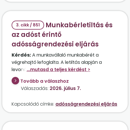
Munkabérletiltás és
3. cikk / 851
az adóst érintő
adósságrendezési eljárás
Kérdés:
A munkavállaló munkabérét a
végrehajtó lefoglalta. A letiltás alapján a
levonásokat a munkáltató folyamatosan
érvényesítette. Adósságrendezés miatt a
Tovább a válaszhoz
letiltás a végrehajtó által felfüggesztésre
Válaszadás:
2026. július 7.
került, ennek ellenére a letiltást a munkáltató
még további két hónapon keresztül folytatta.
Kapcsolódó címke:
adósságrendezési eljárás
Az illetékes kormányhivatal felhívást intézett a
munkáltatóhoz, mert az adós sérelmezte, hogy
a munkáltató továbbra is letiltja a munkabérét,
és egyben kérte, hogy a letiltott munkabért a