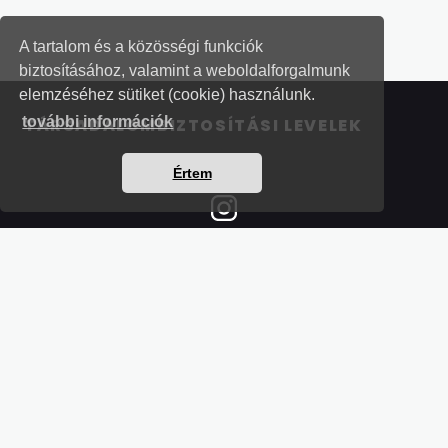
A tartalom és a közösségi funkciók
biztosításához, valamint a weboldalforgalmunk
elemzéséhez sütiket (cookie) használunk.
további információk
TÁRSADALOMBIZTOSÍTÁSI LEVELEK
Értem
Részletek a bankkártyás fizetésről
Kérdések és válaszok a bankkártyás fizetésről