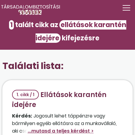
1
talált cikk az
ellátások karantén
idejére
kifejezésre
Találati lista:
Ellátások karantén
1. cikk / 1
idejére
Kérdés:
Jogosult lehet táppénzre vagy
bármilyen egyéb ellátásra az a munkavállaló,
aki családjával külföldi nyaralásra ment zöld