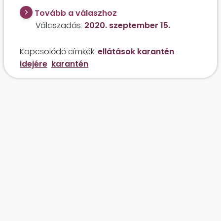
besorolású országba, de mire hazajöttek, az
Tovább a válaszhoz
ország besorolása sárgára váltott, ezért 14
Válaszadás:
2020. szeptember 15.
napos karanténba kellett vonulniuk? Hogyan
pótolható ebben az esetben a
Kapcsolódó címkék:
ellátások karantén
keresetveszteség?
idejére
karantén