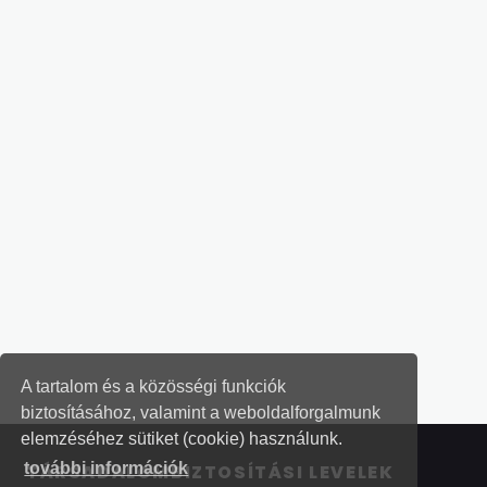
A tartalom és a közösségi funkciók
biztosításához, valamint a weboldalforgalmunk
elemzéséhez sütiket (cookie) használunk.
további információk
TÁRSADALOMBIZTOSÍTÁSI LEVELEK