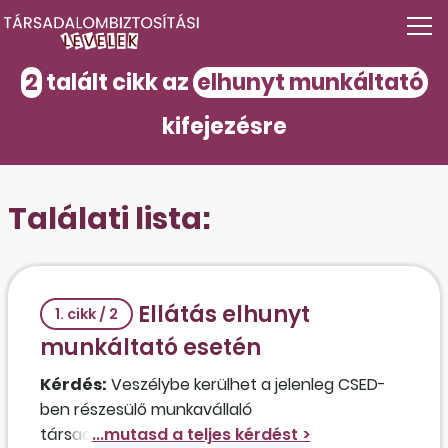
2
talált cikk az
elhunyt munkáltató
kifejezésre
Találati lista:
Ellátás elhunyt
1. cikk / 2
munkáltató esetén
Kérdés:
Veszélybe kerülhet a jelenleg CSED-
ben részesülő munkavállaló
társadalombiztosítási ellátása abban az