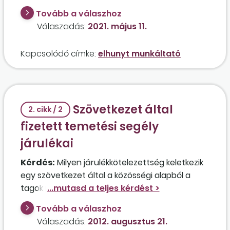
esetben, ha az őt foglalkoztató egyéni
Tovább a válaszhoz
vállalkozó váratlanul elhunyt? Kell az
Válaszadás:
2021. május 11.
alkalmazottnak ezt követően egészségügyi
szolgáltatási járulékot fizetnie, illetve a CSED és
Kapcsolódó címke:
elhunyt munkáltató
a GYED ideje beleszámít-e a nyugdíjba,
tekintettel arra, hogy az ellátásokból nem kerül
nyugdíjjárulék levonásra?
Szövetkezet által
2. cikk / 2
fizetett temetési segély
járulékai
Kérdés:
Milyen járulékkötelezettség keletkezik
egy szövetkezet által a közösségi alapból a
tagok részére fizetett temetési segély összege
után? Összevonandó jövedelemnek számít ez
Tovább a válaszhoz
az összeg, vagy adómentes bevételnek?
Válaszadás:
2012. augusztus 21.