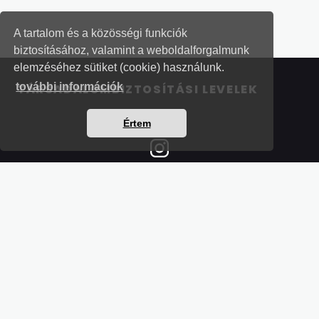
A tartalom és a közösségi funkciók
biztosításához, valamint a weboldalforgalmunk
elemzéséhez sütiket (cookie) használunk.
további információk
TÁRSADALOMBIZTOSÍTÁSI LEVELEK
Értem
Részletek a bankkártyás fizetésről
Kérdések és válaszok a bankkártyás fizetésről