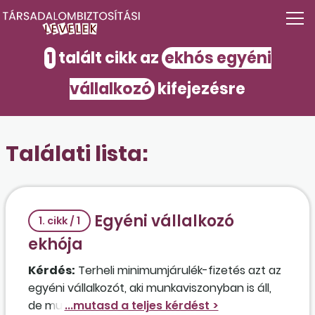
1
talált cikk az
ekhós egyéni
vállalkozó
kifejezésre
Találati lista:
Egyéni vállalkozó
1. cikk / 1
ekhója
Kérdés:
Terheli minimumjárulék-fizetés azt az
egyéni vállalkozót, aki munkaviszonyban is áll,
de munkabére teljes egészére az ekho szerinti