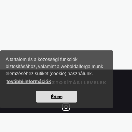
A tartalom és a közösségi funkciók
biztosításához, valamint a weboldalforgalmunk
elemzéséhez sütiket (cookie) használunk.
további információk
TÁRSADALOMBIZTOSÍTÁSI LEVELEK
Értem