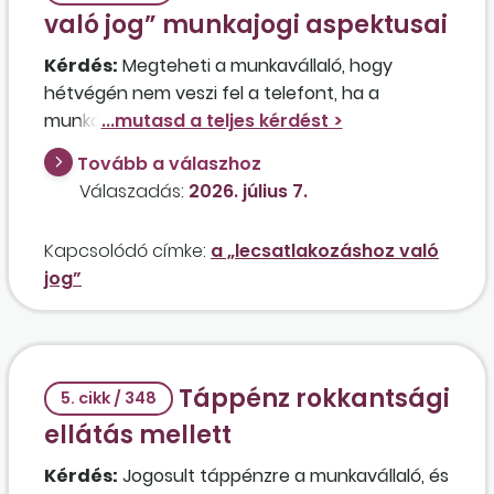
tagi jogviszonyban a munkaviszony
való jog” munkajogi aspektusai
megszűnése után keletkezik? A munkáltató
Kérdés:
Megteheti a munkavállaló, hogy
közös megegyezéssel meg akarja szüntetni a
hétvégén nem veszi fel a telefont, ha a
munkaviszonyt, tekintve, hogy nem lehet tudni,
munkaadója hívja, és nem válaszol az e-
mikor lesz keresőképes a munkavállaló.
mailekre sem? Köteles rendelkezésre állni a
Tovább a válaszhoz
dolgozó a pihenőnapjain?
Válaszadás:
2026. július 7.
Kapcsolódó címke:
a „lecsatlakozáshoz való
jog”
Táppénz rokkantsági
5. cikk / 348
ellátás mellett
Kérdés:
Jogosult táppénzre a munkavállaló, és