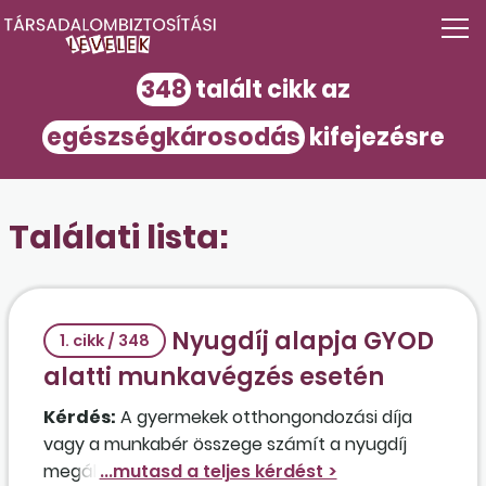
348
talált cikk az
egészségkárosodás
kifejezésre
Találati lista:
Nyugdíj alapja GYOD
1. cikk / 348
alatti munkavégzés esetén
Kérdés:
A gyermekek otthongondozási díja
vagy a munkabér összege számít a nyugdíj
megállapítása során abban az esetben, ha az