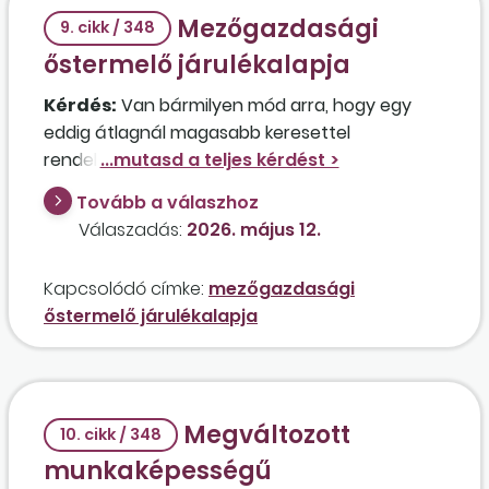
Mezőgazdasági
9. cikk / 348
őstermelő járulékalapja
Kérdés:
Van bármilyen mód arra, hogy egy
eddig átlagnál magasabb keresettel
rendelkező – és munkahelyét rövidesen
elveszítő – őstermelői tevékenységet is
Tovább a válaszhoz
folytató 63 éves személy megőrizze eddigi
Válaszadás:
2026. május 12.
magas nyugdíjalapját anélkül, hogy őstermelői
tevékenységét meg kelljen szüntetnie?
Kapcsolódó címke:
mezőgazdasági
őstermelő járulékalapja
Megváltozott
10. cikk / 348
munkaképességű