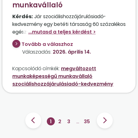
munkavállaló
Kérdés:
Jár szociálishozzájárulásiadó-
kedvezmény egy betéti társaság 60 százalékos
egészségi állapottal rendelkező munkavállalója
után abban az esetben, ha a szükséges
Tovább a válaszhoz
biztosítási idő hiányában nem részesül
Válaszadás:
2026. április 14.
rokkantsági ellátásban? Jogosult lesz
pótszabadságra az érintett munkavállaló?
Kapcsolódó címkék:
megváltozott
munkaképességű munkavállaló
szociálishozzájárulásiadó-kedvezmény
1
2
3
…
35