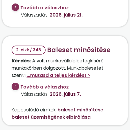
ellátás mellett az abban részesülő személy
Tovább a válaszhoz
napi 4 órás munkaviszonyban dolgozik?
Válaszadás:
2026. július 21.
Baleset minősítése
2. cikk / 348
Kérdés:
A volt munkavállaló betegkísérő
munkakörben dolgozott. Munkabalesetet
szenvedett egy beteg megemelésekor. Az
egészségkárosodás
derékhúzódás. A
Tovább a válaszhoz
balesetet a foglalkoztató utólag jelentette be,
Válaszadás:
2026. július 7.
ezt követően értesült a kifizetőhely a
munkabalesetről, mely a kivizsgálást követően
Kapcsolódó címkék:
baleset minősítése
elismerésre került. A háziorvos „8”-as
baleset üzemiségének elbírálása
keresőképtelenségi kóddal állította ki az
igazolásokat, közben a munkavállaló orvost