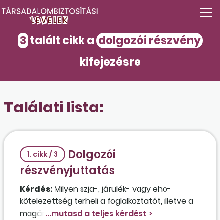
3
talált cikk a
dolgozói részvény
kifejezésre
Találati lista:
Dolgozói
1. cikk / 3
részvényjuttatás
Kérdés:
Milyen szja-, járulék- vagy eho-
kötelezettség terheli a foglalkoztatót, illetve a
magánszemélyeket abban az esetben, ha egy