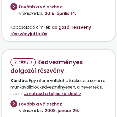
magyarországi leányvállalat dolgozói a külföldi
Tovább a válaszhoz
anyavállalattól részvényjuttatásban
Válaszadás:
2015. április 14.
részesülnek? A munkáltatónál nem jelenik meg
sem a könyvelésben, sem egyéb módon ez a
Kapcsolódó címkék:
dolgozói részvény
juttatás, mivel azt a munkavállalók közvetlenül
részvényjuttatás
az anyacégtől kapják.
Kedvezményes
2. cikk / 3
dolgozói részvény
Kérdés:
Egy állami vállalat átalakulása során a
munkavállalók kedvezményesen, a névérték 10
százalékáért vásárolhatnak tulajdonjogot
(kedvezményes dolgozói részvény) a létrejött
Tovább a válaszhoz
gazdasági társaságból, az 1995. évi XXXIX. tv.
Válaszadás:
2008. január 29.
előírásának megfelelően. A munkáltatónak