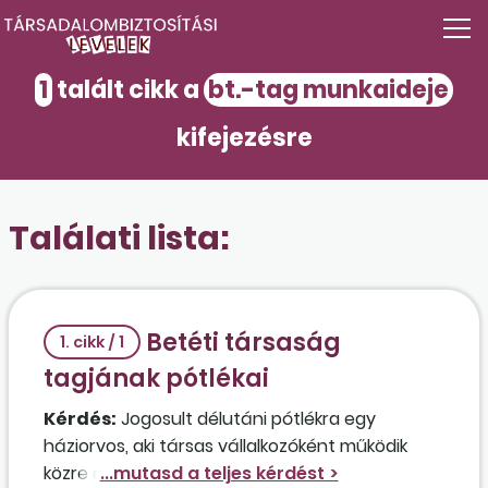
1
talált cikk a
bt.-tag munkaideje
kifejezésre
Találati lista:
Betéti társaság
1. cikk / 1
tagjának pótlékai
Kérdés:
Jogosult délutáni pótlékra egy
háziorvos, aki társas vállalkozóként működik
közre a saját betéti társaságában, illetve az