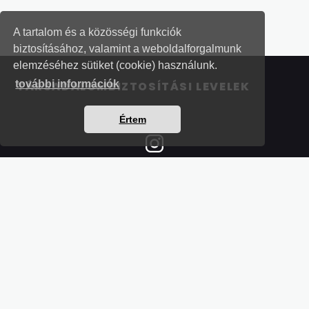
A tartalom és a közösségi funkciók
biztosításához, valamint a weboldalforgalmunk
elemzéséhez sütiket (cookie) használunk.
további információk
TÁRSADALOMBIZTOSÍTÁSI LEVELEK
Értem
Részletek a bankkártyás fizetésről
Kérdések és válaszok a bankkártyás fizetésről